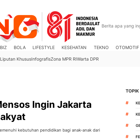
BIZ
BOLA
LIFESTYLE
KESEHATAN
TEKNO
OTOMOTIF
Liputan Khusus
Infografis
Zona MPR RI
Warta DPR
TOPIK
ensos Ingin Jakarta
#
K
Rakyat
#
K
#
G
emenuhi kebutuhan pendidikan bagi anak-anak dari
#
F