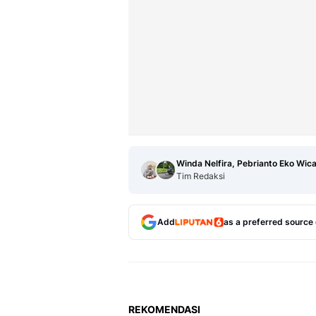
Winda Nelfira, Pebrianto Eko Wic
Tim Redaksi
Add
as a preferred source
REKOMENDASI