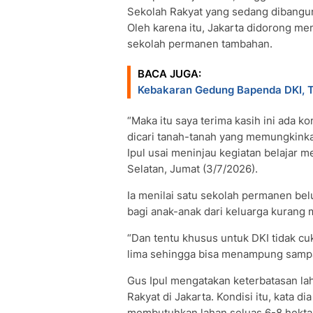
Sekolah Rakyat yang sedang dibangun 
Oleh karena itu, Jakarta didorong 
sekolah permanen tambahan.
BACA JUGA:
Kebakaran Gedung Bapenda DKI, Tit
“Maka itu saya terima kasih ini ada k
dicari tanah-tanah yang memungkink
Ipul usai meninjau kegiatan belajar 
Selatan, Jumat (3/7/2026).
Ia menilai satu sekolah permanen b
bagi anak-anak dari keluarga kurang 
“Dan tentu khusus untuk DKI tidak c
lima sehingga bisa menampung sampai
Gus Ipul mengatakan keterbatasan l
Rakyat di Jakarta. Kondisi itu, kata
membutuhkan lahan seluas 6-8 hekta