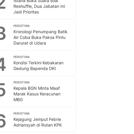
2
Istana Buka Suara soal
Sport
Reshuffle, Dua Jabatan Ini
Berita Bola Terkini, Ja
Jadi Prioritas
Klasemen, Hasil Liga
3
PERISTIWA
Kronologi Penumpang Batik
Air Coba Buka Paksa Pintu
Darurat di Udara
4
PERISTIWA
Kondisi Terkini Kebakaran
Gedung Bapenda DKI
5
PERISTIWA
Kepala BGN Minta Maaf
Marak Kasus Keracunan
MBG
6
PERISTIWA
Kejagung Jemput Febrie
Adriansyah di Rutan KPK