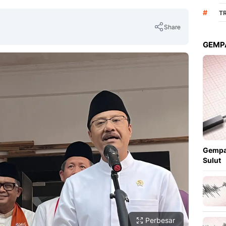
#
TR
Share
GEMPA
Copy Link
Gempa
Sulut
Perbesar