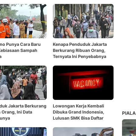
no Punya Cara Baru
Kenapa Penduduk Jakarta
Kebiasaan Sampah
Berkurang Ribuan Orang,
a
Ternyata Ini Penyebabnya
uk Jakarta Berkurang
Lowongan Kerja Kembali
 Orang, Ini Data
Dibuka Grand Indonesia,
PIALA
runya
Lulusan SMK Bisa Daftar