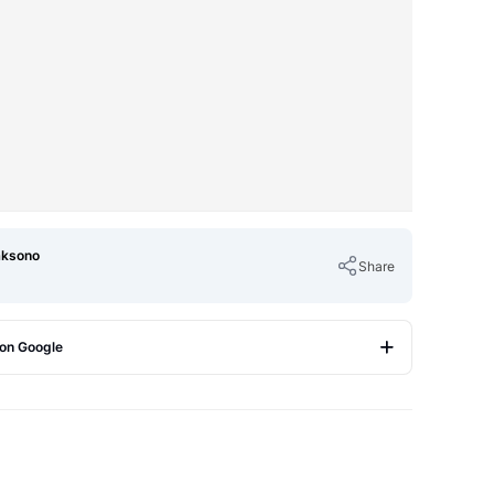
aksono
Share
 on Google
Copy Link