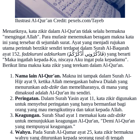
Ilustrasi Al-Qur’an Credit: pexels.com/Tayeb
Menariknya, kata zikir dalam Al-Qur'an tidak selalu bermakna
"mengingat Allah". Para mufasir menemukan beragam makna kata
ini yang tersebar di sejumlah surat. Ayat yang menjadi rujukan
utama perintah berzikir sendiri terdapat dalam Surah Al-Baqarah
ayat 152,
fadzkuruni adzkurkum
(فَاذْكُرُونِي أَذْكُرْكُمْ) yang berarti
"Maka ingatlah kepada-Ku, niscaya Aku ingat pula kepadamu".
Berikut lima makna kata zikir yang terekam dalam Al-Qur'an.
Nama lain Al-Qur'an.
Makna ini tampak dalam Surah Al-
Hijr ayat 9, ketika Allah menegaskan bahwa Dialah yang
menurunkan
adz-dzikr
dan memeliharanya, di mana yang
dimaksud adalah Al-Qur'an itu sendiri.
Peringatan.
Dalam Surah Yasin ayat 11, kata zikir digunakan
untuk menyebut peringatan yang hanya bermanfaat bagi
orang yang mau mengikutinya dan takut kepada Allah.
Keagungan.
Surah Shad ayat 1 memakai kata
adz-dzikr
untuk menunjukkan keagungan Al-Qur'an, "Demi Al-Qur'an
yang mempunyai keagungan."
Wahyu.
Pada Surah Al-Qamar ayat 25, kata zikir bermakna
wahyu yang diturunkan kepada seorang rasul di tengah