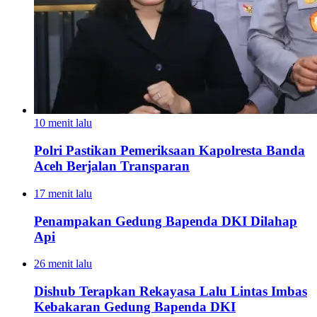
10 menit lalu
Polri Pastikan Pemeriksaan Kapolresta Banda
Aceh Berjalan Transparan
17 menit lalu
Penampakan Gedung Bapenda DKI Dilahap
Api
26 menit lalu
Dishub Terapkan Rekayasa Lalu Lintas Imbas
Kebakaran Gedung Bapenda DKI