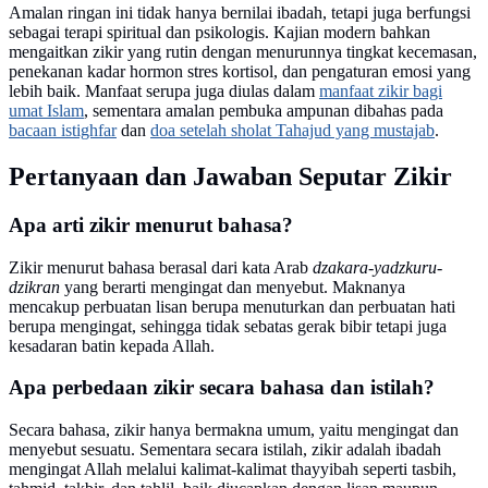
Amalan ringan ini tidak hanya bernilai ibadah, tetapi juga berfungsi
sebagai terapi spiritual dan psikologis. Kajian modern bahkan
mengaitkan zikir yang rutin dengan menurunnya tingkat kecemasan,
penekanan kadar hormon stres kortisol, dan pengaturan emosi yang
lebih baik. Manfaat serupa juga diulas dalam
manfaat zikir bagi
umat Islam
, sementara amalan pembuka ampunan dibahas pada
bacaan istighfar
dan
doa setelah sholat Tahajud yang mustajab
.
Pertanyaan dan Jawaban Seputar Zikir
Apa arti zikir menurut bahasa?
Zikir menurut bahasa berasal dari kata Arab
dzakara-yadzkuru-
dzikran
yang berarti mengingat dan menyebut. Maknanya
mencakup perbuatan lisan berupa menuturkan dan perbuatan hati
berupa mengingat, sehingga tidak sebatas gerak bibir tetapi juga
kesadaran batin kepada Allah.
Apa perbedaan zikir secara bahasa dan istilah?
Secara bahasa, zikir hanya bermakna umum, yaitu mengingat dan
menyebut sesuatu. Sementara secara istilah, zikir adalah ibadah
mengingat Allah melalui kalimat-kalimat thayyibah seperti tasbih,