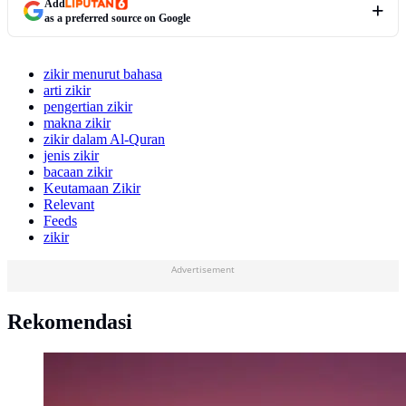
Add
as a preferred source on Google
zikir menurut bahasa
arti zikir
pengertian zikir
makna zikir
zikir dalam Al-Quran
jenis zikir
bacaan zikir
Keutamaan Zikir
Relevant
Feeds
zikir
Advertisement
Rekomendasi