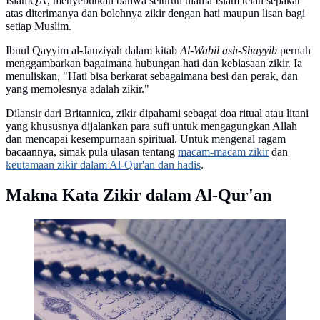
IslamQA, menyebutkan bahwa seluruh ulama Islam telah sepakat
atas diterimanya dan bolehnya zikir dengan hati maupun lisan bagi
setiap Muslim.
Ibnul Qayyim al-Jauziyah dalam kitab
Al-Wabil ash-Shayyib
pernah
menggambarkan bagaimana hubungan hati dan kebiasaan zikir. Ia
menuliskan, "Hati bisa berkarat sebagaimana besi dan perak, dan
yang memolesnya adalah zikir."
Dilansir dari Britannica, zikir dipahami sebagai doa ritual atau litani
yang khususnya dijalankan para sufi untuk mengagungkan Allah
dan mencapai kesempurnaan spiritual. Untuk mengenal ragam
bacaannya, simak pula ulasan tentang
macam-macam zikir
dan
keutamaan zikir dalam Al-Qur'an dan hadis
.
Makna Kata Zikir dalam Al-Qur'an