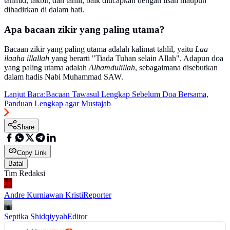
tahmid, takbir, dan tahlil, baik diucapkan dengan lisan maupun
dihadirkan di dalam hati.
Apa bacaan zikir yang paling utama?
Bacaan zikir yang paling utama adalah kalimat tahlil, yaitu
Laa
ilaaha illallah
yang berarti "Tiada Tuhan selain Allah". Adapun doa
yang paling utama adalah
Alhamdulillah
, sebagaimana disebutkan
dalam hadis Nabi Muhammad SAW.
Lanjut Baca:
Bacaan Tawasul Lengkap Sebelum Doa Bersama,
Panduan Lengkap agar Mustajab
Share
Copy Link
Batal
Tim Redaksi
Andre Kurniawan Kristi
Reporter
Septika Shidqiyyah
Editor