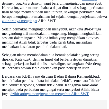
dzakara-yadzkuru-dzikran
yang berarti mengingat dan menyebut.
Karena itu, zikir menurut bahasa dapat dimaknai sebagai perbuatan
lisan berupa menyebut dan menuturkan, sekaligus perbuatan hati
berupa mengingat. Pemahaman ini sejalan dengan penjelasan bahwa
zikir artinya mengingat
Allah SWT.
Selain bermakna mengingat dan menyebut, akar kata
dh-k-r
juga
mengandung arti mendoakan, mengenang, hingga menghadirkan
sesuatu dalam ingatan. Makna inilah yang menjadikan aktivitas
mengingat Allah tidak terbatas pada gerak bibir, melainkan
melibatkan kesadaran penuh di dalam hati.
Sebagian ulama membedakan dua bentuk pelafalan yang sering
dipakai. Kata
dzukr
dengan huruf dal berbaris depan dimaknai
sebagai pekerjaan hati dan lisan sekaligus, sedangkan
dzikr
dengan
dal berbaris bawah lebih ditekankan pada pekerjaan lisan.
Berdasarkan KBBI yang disusun Badan Bahasa Kemendikbud,
bentuk baku penulisan kata ini adalah "zikir", sementara "dzikir"
dan "dikir" tergolong bentuk tidak baku. Ketiganya sama-sama
merujuk pada perbuatan mengingat serta menyebut Allah. Baca
juga:
dzikir artinya mengingat dan menyebut Allah SWT
.