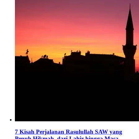
7 Kisah Perjalanan Rasulullah SAW yang
Penuh Hikmah, dari Lahir hingga Masa