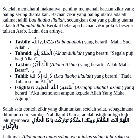
Setelah memahami maknanya, penting mengenali bacaan zikir yang
paling sering diamalkan. Bacaan zikir yang paling utama adalah
kalimat tahlil
Laa ilaaha illallah
, sedangkan doa yang paling utama
adalah
Alhamdulillah
. Berikut beberapa bacaan zikir pokok beserta
tulisan Arab, Latin, dan artinya.
Tasbih:
سُبْحَانَ اللَّهِ (
Subhanallah
) yang berarti "Maha Suci
Allah".
Tahmid:
الْحَمْدُ لِلَّهِ (
Alhamdulillah
) yang berarti "Segala puji
bagi Allah".
Takbir:
اللَّهُ أَكْبَرُ (
Allahu Akbar
) yang berarti "Allah Maha
Besar".
Tahlil:
لَا إِلَهَ إِلَّا اللَّهُ (
Laa ilaaha illallah
) yang berarti "Tiada
Tuhan selain Allah".
Istighfar:
أَسْتَغْفِرُ اللَّهَ الْعَظِيمَ (
Astaghfirullahal 'azhim
) yang
berarti "Aku memohon ampun kepada Allah Yang Maha
Agung".
Salah satu contoh zikir yang dituntunkan setelah salat, sebagaimana
dihimpun dari sumber Nahdlatul Ulama, adalah istighfar tiga kali
lalu membaca:
اللَّهُمَّ أَنْتَ السَّلَامُ وَمِنْكَ السَّلَامُ تَبَارَكْتَ يَا ذَا الْجَلَالِ
وَالْإِكْرَامِ
.
Latinnya,
Allahumma antas salam wa minkas salam tabarakta ya