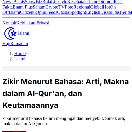
News
Bisnis
ShowBiz
Bola
Lifestyle
Kesehatan
Tekno
Otomotif
Cek
Fakta
Enam Plus
Saham
Crypto
TV
Foto
Regional
Global
Hot
On
Off
Islami
Citizen6
Opini
Feeds
Otosia
Spotlight
English
Disabilitas
Berita
Kontak
Kebijakan Privasi
Islami
Haji
Ramadan
Home
Islami
Zikir Menurut Bahasa: Arti, Makna
dalam Al-Qur'an, dan
Keutamaannya
Zikir menurut bahasa berarti mengingat dan menyebut. Simak arti,
makna dalam Al-Qur'an.