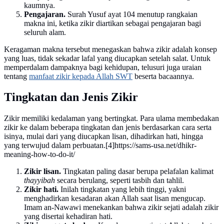
kaumnya.
Pengajaran.
Surah Yusuf ayat 104 menutup rangkaian
makna ini, ketika zikir diartikan sebagai pengajaran bagi
seluruh alam.
Keragaman makna tersebut menegaskan bahwa zikir adalah konsep
yang luas, tidak sekadar lafal yang diucapkan setelah salat. Untuk
memperdalam dampaknya bagi kehidupan, telusuri juga uraian
tentang
manfaat zikir kepada Allah SWT
beserta bacaannya.
Tingkatan dan Jenis Zikir
Zikir memiliki kedalaman yang bertingkat. Para ulama membedakan
zikir ke dalam beberapa tingkatan dan jenis berdasarkan cara serta
isinya, mulai dari yang diucapkan lisan, dihadirkan hati, hingga
yang terwujud dalam perbuatan.
[4]
https://sams-usa.net/dhikr-
meaning-how-to-do-it/
Zikir lisan.
Tingkatan paling dasar berupa pelafalan kalimat
thayyibah
secara berulang, seperti tasbih dan tahlil.
Zikir hati.
Inilah tingkatan yang lebih tinggi, yakni
menghadirkan kesadaran akan Allah saat lisan mengucap.
Imam an-Nawawi menekankan bahwa zikir sejati adalah zikir
yang disertai kehadiran hati.