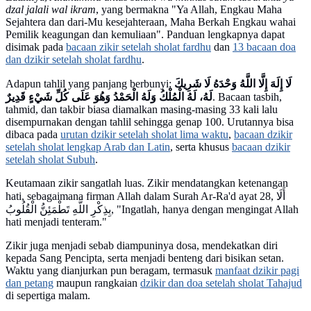
dzal jalali wal ikram
, yang bermakna "Ya Allah, Engkau Maha
Sejahtera dan dari-Mu kesejahteraan, Maha Berkah Engkau wahai
Pemilik keagungan dan kemuliaan". Panduan lengkapnya dapat
disimak pada
bacaan zikir setelah sholat fardhu
dan
13 bacaan doa
dan dzikir setelah sholat fardhu
.
Adapun tahlil yang panjang berbunyi:
لَا إِلَهَ إِلَّا اللَّهُ وَحْدَهُ لَا شَرِيكَ
لَهُ، لَهُ الْمُلْكُ وَلَهُ الْحَمْدُ وَهُوَ عَلَى كُلِّ شَيْءٍ قَدِيرٌ
. Bacaan tasbih,
tahmid, dan takbir biasa diamalkan masing-masing 33 kali lalu
disempurnakan dengan tahlil sehingga genap 100. Urutannya bisa
dibaca pada
urutan dzikir setelah sholat lima waktu
,
bacaan dzikir
setelah sholat lengkap Arab dan Latin
, serta khusus
bacaan dzikir
setelah sholat Subuh
.
Keutamaan zikir sangatlah luas. Zikir mendatangkan ketenangan
hati, sebagaimana firman Allah dalam Surah Ar-Ra'd ayat 28, أَلَا
بِذِكْرِ اللَّهِ تَطْمَئِنُّ الْقُلُوبُ, "Ingatlah, hanya dengan mengingat Allah
hati menjadi tenteram."
Zikir juga menjadi sebab diampuninya dosa, mendekatkan diri
kepada Sang Pencipta, serta menjadi benteng dari bisikan setan.
Waktu yang dianjurkan pun beragam, termasuk
manfaat dzikir pagi
dan petang
maupun rangkaian
dzikir dan doa setelah sholat Tahajud
di sepertiga malam.