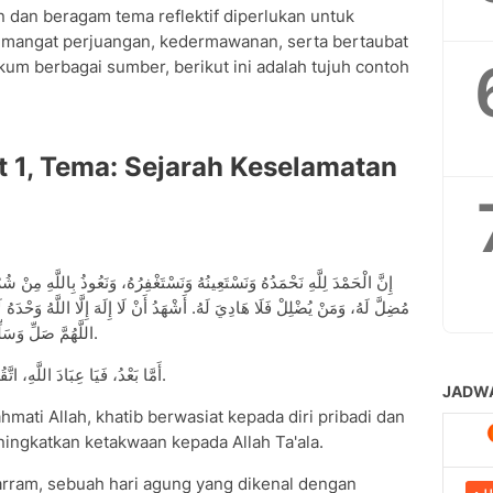
 dan beragam tema reflektif diperlukan untuk
mangat perjuangan, kedermawanan, serta bertaubat
m berbagai sumber, berikut ini adalah tujuh contoh
 1, Tema: Sejarah Keselamatan
إِنَّ الْحَمْدَ لِلَّهِ نَحْمَدُهُ وَنَسْتَعِينُهُ وَنَسْتَغْفِرُهُ، وَنَعُوذُ بِاللَّهِ مِنْ شُر
مُضِلَّ لَهُ، وَمَنْ يُضْلِلْ فَلَا هَادِيَ لَهُ. أَشْهَدُ أَنْ لَا إِلَهَ إِلَّا اللَّهُ وَحْدَ.
اللَّهُمَّ صَلِّ وَسَلِّمْ عَلَى نَبِيِّنَا مُحَمَّدٍ وَعَلَى آلِهِ وَصَحْبِهِ أَجْمَعِيْنَ.
أَمَّا بَعْدُ، فَيَا عِبَادَ اللَّهِ، اتَّقُوا اللَّهَ حَقَّ تُقَاتِهِ وَلَا تَمُوتُنَّ إِلَّا وَأَنْتُمْ مُسْلِمُونَ.
hmati Allah, khatib berwasiat kepada diri pribadi dan
ingkatkan ketakwaan kepada Allah Ta'ala.
uharram, sebuah hari agung yang dikenal dengan