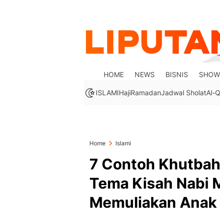
HOME
NEWS
BISNIS
SHOW
ISLAMI
Haji
Ramadan
Jadwal Sholat
Al-Q
Home
Islami
7 Contoh Khutbah
Tema Kisah Nabi 
Memuliakan Anak 