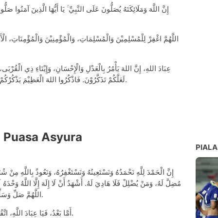
إِنَّ اللَّهَ وَمَلَائِكَتَهُ يُصَلُّونَ عَلَى النَّبِيِّ ۚ يَا أَيُّهَا الَّذِينَ آمَنُوا صَل
اللَّهُمَّ اغْفِرْ لِلْمُسْلِمِيْنَ وَالْمُسْلِمَاتِ، وَالْمُؤْمِنِيْنَ وَالْمُؤْمِنَاتِ، الْأَحْ
عِبَادَ اللهِ، إِنَّ اللهَ يَأْمُرُ بِالْعَدْلِ وَالْإِحْسَانِ، وَإِيْتَاءِ ذِي الْقُرْبَى
لَعَلَّكُمْ تَذَكَّرُوْنَ. فَاذْكُرُوا اللهَ الْعَظِيْمَ يَذْكُرْكُمْ، وَاشْكُرُوْهُ عَلَى نِعَمِهِ يَزِدْكُمْ، وَلَذِكْرُ اللهِ أَكْبَرُ.
 Puasa Asyura
PIALA
إِنَّ الْحَمْدَ لِلَّهِ نَحْمَدُهُ وَنَسْتَعِينُهُ وَنَسْتَغْفِرُهُ، وَنَعُوذُ بِاللَّهِ مِنْ شُر
مُضِلَّ لَهُ، وَمَنْ يُضْلِلْ فَلَا هَادِيَ لَهُ. أَشْهَدُ أَنْ لَا إِلَهَ إِلَّا اللَّهُ وَحْدَ.
اللَّهُمَّ صَلِّ وَسَلِّمْ عَلَى نَبِيِّنَا مُحَمَّدٍ وَعَلَى آلِهِ وَصَحْبِهِ أَجْمَعِيْنَ.
أَمَّا بَعْدُ، فَيَا عِبَادَ اللَّهِ، اتَّقُوا اللَّهَ حَقَّ تُقَاتِهِ وَلَا تَمُوتُنَّ إِلَّا وَأَنْتُمْ مُسْلِمُونَ.