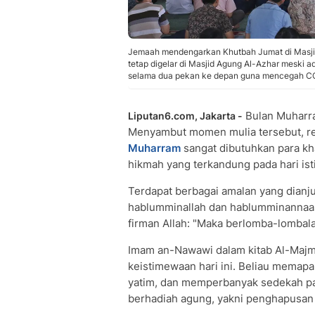
Jemaah mendengarkan Khutbah Jumat di Masjid 
tetap digelar di Masjid Agung Al-Azhar meski 
selama dua pekan ke depan guna mencegah CO
Bulan Muharra
Liputan6.com, Jakarta -
Menyambut momen mulia tersebut, r
Muharram
sangat dibutuhkan para kh
hikmah yang terkandung pada hari is
Terdapat berbagai amalan yang dianju
hablumminallah dan hablumminannaas.
firman Allah: "Maka berlomba-lombala
Imam an-Nawawi dalam kitab Al-Maj
keistimewaan hari ini. Beliau memap
yatim, dan memperbanyak sedekah p
berhadiah agung, yakni penghapusan