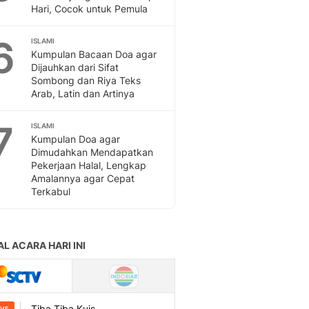
Sport
Hari, Cocok untuk Pemula
Berita Bola Terkini, Ja
Klasemen, Hasil Liga
6
ISLAMI
Kumpulan Bacaan Doa agar
Dijauhkan dari Sifat
Sombong dan Riya Teks
Arab, Latin dan Artinya
7
ISLAMI
Kumpulan Doa agar
Dimudahkan Mendapatkan
Pekerjaan Halal, Lengkap
Amalannya agar Cepat
Terkabul