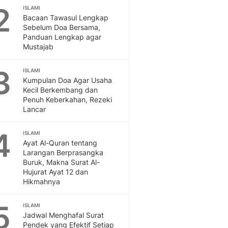
2
Feeds
ISLAMI
Bacaan Tawasul Lengkap
Feeds Liputan6: Kumpul
Sebelum Doa Bersama,
Terbaru Harian
Panduan Lengkap agar
Otosia
Mustajab
Otosia
Spotlight
3
ISLAMI
Berita Terkini, Kabar Te
Kumpulan Doa Agar Usaha
Dan Dunia - Liputan6.
Kecil Berkembang dan
Penuh Keberkahan, Rezeki
English
Lancar
Exploring Knowledge, T
En.Liputan6.com
4
ISLAMI
Disabilitas
Ayat Al-Quran tentang
Disabilitas Berita Terkini
Larangan Berprasangka
Harian, Berita Terbaru,
Buruk, Makna Surat Al-
Berita
Hujurat Ayat 12 dan
Hikmahnya
Berita Hari Ini Politik,
Health
5
ISLAMI
Kabar Berita Terbaru D
Jadwal Menghafal Surat
Diet, Herbal Terbaik
Pendek yang Efektif Setiap