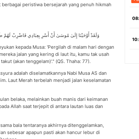
at berbagai peristiwa bersejarah yang penuh hikmah
وَلَقَدْ أَوْحَيْنَا إِلَىٰ مُوسَىٰ أَنْ أَسْرِ بِعِبَادِي فَاضْرِبْ لَهُمْ ط
hyukan kepada Musa: 'Pergilah di malam hari dengan
reka jalan yang kering di laut itu, kamu tak usah
takut (akan tenggelam)'." (QS. Thaha: 77).
 Asyura adalah diselamatkannya Nabi Musa AS dan
zalim. Laut Merah terbelah menjadi jalan keselamatan
tulan belaka, melainkan buah manis dari keimanan
a Allah saat terjepit di antara lautan luas dan
sama bala tentaranya akhirnya ditenggelamkan,
lan sebesar apapun pasti akan hancur lebur di