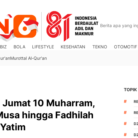
BIZ
BOLA
LIFESTYLE
KESEHATAN
TEKNO
OTOMOTIF
ur'an
Murottal Al-Qur'an
TOPIK
 Jumat 10 Muharram,
#
R
Musa hingga Fadhilah
#
R
#
Yatim
DZ
#
D