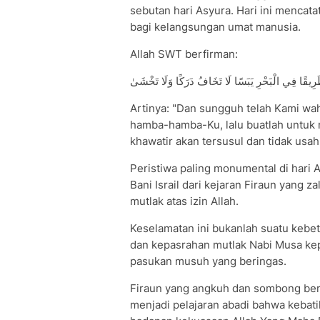
sebutan hari Asyura. Hari ini mencat
bagi kelangsungan umat manusia.
Allah SWT berfirman:
َرِيقًا فِي الْبَحْرِ يَبَسًا لَا تَخَافُ دَرَكًا وَلَا تَخْشَىٰ
Artinya: "Dan sungguh telah Kami wa
hamba-hamba-Ku, lalu buatlah untuk me
khawatir akan tersusul dan tidak usah 
Peristiwa paling monumental di hari
Bani Israil dari kejaran Firaun yang 
mutlak atas izin Allah.
Keselamatan ini bukanlah suatu kebe
dan kepasrahan mutlak Nabi Musa kepad
pasukan musuh yang beringas.
Firaun yang angkuh dan sombong ber
menjadi pelajaran abadi bahwa kebati