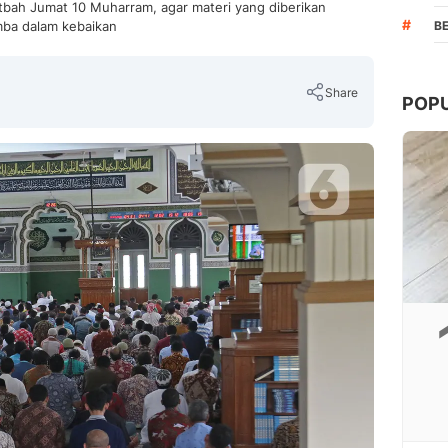
utbah Jumat 10 Muharram, agar materi yang diberikan
#
mba dalam kebaikan
B
Share
POP
Copy Link