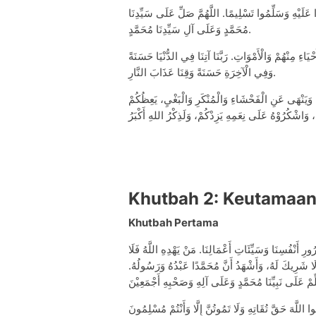
ُّوا عَلَيْهِ وَسَلِّمُوا تَسْلِيمًا. اللَّهُمَّ صَلِّ عَلَى سَيِّدِنَا
مُحَمَّدٍ وَعَلَى آلِ سَيِّدِنَا مُحَمَّدٍ.
يَاءِ مِنْهُمْ وَالْأَمْوَاتِ. رَبَّنَا آتِنَا فِي الدُّنْيَا حَسَنَةً
وَفِي الْآخِرَةِ حَسَنَةً وَقِنَا عَذَابَ النَّارِ.
، وَيَنْهَى عَنِ الْفَحْشَاءِ وَالْمُنْكَرِ وَالْبَغْيِ، يَعِظُكُمْ
Khutbah 2: Keutamaan
Khutbah Pertama
ُورِ أَنْفُسِنَا وَسَيِّئَاتِ أَعْمَالِنَا. مَنْ يَهْدِهِ اللَّهُ فَلَا
هُ لَا شَرِيكَ لَهُ، وَأَشْهَدُ أَنَّ مُحَمَّدًا عَبْدُهُ وَرَسُولُهُ