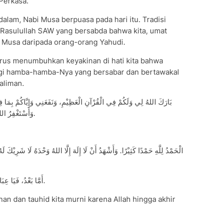
Perkasa.
lam, Nabi Musa berpuasa pada hari itu. Tradisi
h Rasulullah SAW yang bersabda bahwa kita, umat
i Musa daripada orang-orang Yahudi.
arus menumbuhkan keyakinan di hati kita bahwa
bagi hamba-hamba-Nya yang bersabar dan bertawakal
aliman.
بَارَكَ اللهُ لِي وَلَكُمْ فِي الْقُرْآنِ الْعَظِيْمِ، وَنَفَعَنِي وَإِيَّاكُمْ بِمَا فِي
وَأَسْتَغْفِرُ اللهَ لِي وَلَكُمْ فَاسْتَغْفِرُوْهُ إِنَّهُ هُوَ الْغَفُوْرُ الرَّحِيْمُ.
الْحَمْدُ لِلَّهِ حَمْدًا كَثِيْرًا. وَأَشْهَدُ أَنْ لَا إِلَهَ إِلَّا اللهُ وَحْدَهُ لَا شَرِيْكَ ل
أَمَّا بَعْدُ، فَيَا عِبَادَ اللهِ، اِتَّقُوا اللهَ وَلَا تَمُوْتُنَّ إِلَّا وَأَنْتُمْ مُسْلِمُوْنَ.
an dan tauhid kita murni karena Allah hingga akhir