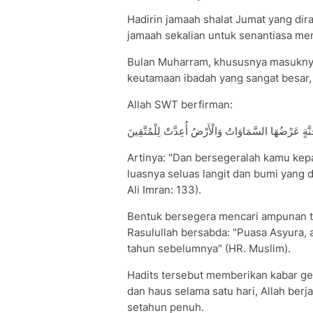
Hadirin jamaah shalat Jumat yang dira
jamaah sekalian untuk senantiasa men
Bulan Muharram, khususnya masuknya 
keutamaan ibadah yang sangat besar,
Allah SWT berfirman:
نَّةٍ عَرْضُهَا السَّمَاوَاتُ وَالْأَرْضُ أُعِدَّتْ لِلْمُتَّقِينَ
Artinya: "Dan bersegeralah kamu ke
luasnya seluas langit dan bumi yang 
Ali Imran: 133).
Bentuk bersegera mencari ampunan t
Rasulullah bersabda: "Puasa Asyura,
tahun sebelumnya" (HR. Muslim).
Hadits tersebut memberikan kabar ge
dan haus selama satu hari, Allah ber
setahun penuh.