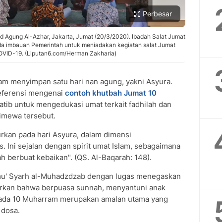
Perbesar
Agung Al-Azhar, Jakarta, Jumat (20/3/2020). Ibadah Salat Jumat
ada imbauan Pemerintah untuk meniadakan kegiatan salat Jumat
VID-19. (Liputan6.com/Herman Zakharia)
m menyimpan satu hari nan agung, yakni Asyura.
eferensi mengenai
contoh khutbah Jumat 10
atib untuk mengedukasi umat terkait fadhilah dan
timewa tersebut.
rkan pada hari Asyura, dalam dimensi
 Ini sejalan dengan spirit umat Islam, sebagaimana
h berbuat kebaikan". (QS. Al-Baqarah: 148).
mu' Syarh al-Muhadzdzab dengan lugas menegaskan
arkan bahwa berpuasa sunnah, menyantuni anak
ada 10 Muharram merupakan amalan utama yang
 dosa.