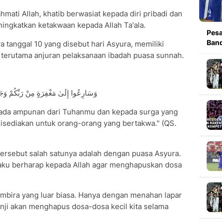
hmati Allah, khatib berwasiat kepada diri pribadi dan
ingkatkan ketakwaan kepada Allah Ta'ala.
Pesa
Band
tanggal 10 yang disebut hari Asyura, memiliki
 terutama anjuran pelaksanaan ibadah puasa sunnah.
وَسَارِعُوا إِلَىٰ مَغْفِرَةٍ مِنْ رَبِّكُمْ وَجَ
pada ampunan dari Tuhanmu dan kepada surga yang
disediakan untuk orang-orang yang bertakwa." (QS.
ersebut salah satunya adalah dengan puasa Asyura.
 aku berharap kepada Allah agar menghapuskan dosa
mbira yang luar biasa. Hanya dengan menahan lapar
janji akan menghapus dosa-dosa kecil kita selama