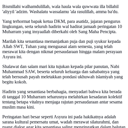
Bismillahi walhamdulillah, wala haula wala quwwata illa billahil
'aliyyil 'adzim. Washalatu wassalamu 'ala rasulillah, amma ba'du.
Yang terhormat bapak ketua DKM, para asatidz, jajaran pengurus
lingkungan, serta seluruh hadirin wal hadirat jamaah peringatan 10
Muharram yang insyaallah diberkahi oleh Sang Maha Pencipta.
Marilah kita senantiasa memanjatkan puja dan puji syukur kepada
Allah SWT, Tuhan yang menguasai alam semesta, yang telah
merawat kita dengan nikmat persaudaraan hingga malam perayaan
Asyura ini.
Shalawat dan salam mari kita tujukan kepada pilar panutan, Nabi
Muhammad SAW, beserta seluruh keluarga dan sahabatnya yang
telah bersusah payah meletakkan pondasi ukhuwah islamiyah yang
begitu kokoh.
Hadirin yang senantiasa berbahagia, menyadari bahwa kita berada
di tanggal 10 Muharram seharusnya melahirkan kesadaran kolektif
tentang betapa vitalnya menjaga rajutan persaudaraan antar sesama
muslim masa kini.
Peringatan hari besar seperti Asyura ini pada hakikatnya adalah
sarana kultural pemersatu umat, wadah merawat silaturahmi, dan
ruang dialog agar kita senantiasa saling mengingatkan dalam balutan