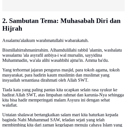
2. Sambutan Tema: Muhasabah Diri dan
Hijrah
Assalamu'alaikum warahmatullahi wabarakatuh.
Bismillahirrahmanirrahim. Alhamdulillahi rabbil 'alamin, washalatu
wassalamu 'ala asyrafil anbiya-i wal mursalin, sayyidina
Muhammadin, wa'ala alihi wasahbihi ajma'in. Amma ba'du.
Yang terhormat jajaran pengurus masjid, para tokoh agama, tokoh
masyarakat, para hadirin kaum muslimin dan muslimat yang
insyaallah senantiasa dirahmati oleh Allah SWT.
Tiada kata yang paling pantas kita ucapkan selain rasa syukur ke
hadirat Allah SWT, atas limpahan rahmat dan karunia-Nya sehingga
kita bisa hadir memperingati malam Asyura ini dengan sehat
walafiat.
Untaian shalawat bertangkaikan salam mari kita haturkan kepada
baginda Nabi Muhammad SAW, teladan sejati yang telah
membimbing kita dari zaman kegelapan menuju cahaya Islam yang