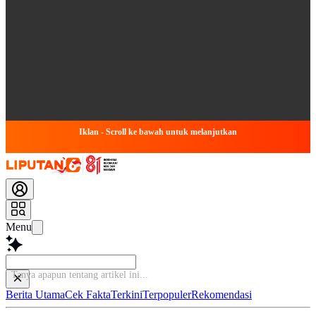
Iklan - Scroll ke bawah untuk melanjutkan
Menu
Baca
Berita Utama
Cek Fakta
Terkini
Terpopuler
Rekomendasi