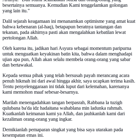
besertainya semuanya. Kemudian Kami tenggelamkan golongan
yang lain itu."
Dalil sejarah keagamaan ini menanamkan optimisme yang amat kuat
bahwa kebenaran (al-haq), betapapun beratnya tantangan dan
tekanan, pada akhirnya pasti akan mengalahkan kebatilan lewat
pertolongan Allah.
Oleh karena itu, jadikan hari Asyura sebagai momentum paripurna
untuk menguatkan keyakinan batin kita, bahwa dalam menghadapi
ujian apa pun, Allah akan selalu membela orang-orang yang sabar
dan bertawakal.
Kepada semua pihak yang telah bersusah payah merancang acara
penuh hikmah ini dari awal hingga akhir, saya ucapkan terima kasih.
Tentu penyelenggaraan ini tidak luput dari kelemahan, karenanya
kami memohon maaf sebesar-besarnya.
Marilah menengadahkan tangan berpasrah, Rabbana la tuzigh
qulubana ba'da idz hadaitana wahablana min ladunka rahmah.
Kuatkanlah keimanan kami ya Allah, dan jauhkanlah kami dari
kezaliman orang-orang yang ingkar.
Demikianlah pemaparan singkat yang bisa saya utarakan pada
kesempatan emas ini.