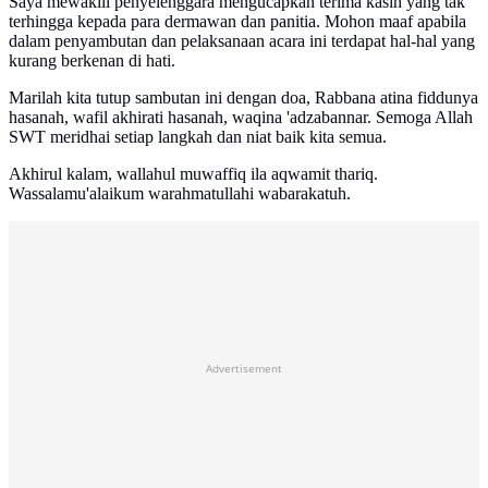
Saya mewakili penyelenggara mengucapkan terima kasih yang tak
terhingga kepada para dermawan dan panitia. Mohon maaf apabila
dalam penyambutan dan pelaksanaan acara ini terdapat hal-hal yang
kurang berkenan di hati.
Marilah kita tutup sambutan ini dengan doa, Rabbana atina fiddunya
hasanah, wafil akhirati hasanah, waqina 'adzabannar. Semoga Allah
SWT meridhai setiap langkah dan niat baik kita semua.
Akhirul kalam, wallahul muwaffiq ila aqwamit thariq.
Wassalamu'alaikum warahmatullahi wabarakatuh.
Advertisement