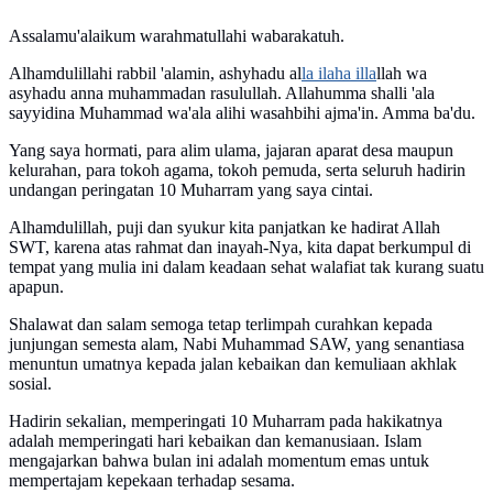
Assalamu'alaikum warahmatullahi wabarakatuh.
Alhamdulillahi rabbil 'alamin, ashyhadu al
la ilaha illa
llah wa
asyhadu anna muhammadan rasulullah. Allahumma shalli 'ala
sayyidina Muhammad wa'ala alihi wasahbihi ajma'in. Amma ba'du.
Yang saya hormati, para alim ulama, jajaran aparat desa maupun
kelurahan, para tokoh agama, tokoh pemuda, serta seluruh hadirin
undangan peringatan 10 Muharram yang saya cintai.
Alhamdulillah, puji dan syukur kita panjatkan ke hadirat Allah
SWT, karena atas rahmat dan inayah-Nya, kita dapat berkumpul di
tempat yang mulia ini dalam keadaan sehat walafiat tak kurang suatu
apapun.
Shalawat dan salam semoga tetap terlimpah curahkan kepada
junjungan semesta alam, Nabi Muhammad SAW, yang senantiasa
menuntun umatnya kepada jalan kebaikan dan kemuliaan akhlak
sosial.
Hadirin sekalian, memperingati 10 Muharram pada hakikatnya
adalah memperingati hari kebaikan dan kemanusiaan. Islam
mengajarkan bahwa bulan ini adalah momentum emas untuk
mempertajam kepekaan terhadap sesama.