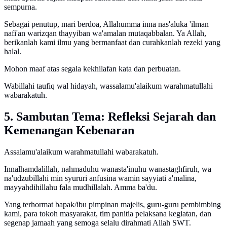
sempurna.
Sebagai penutup, mari berdoa, Allahumma inna nas'aluka 'ilman
nafi'an warizqan thayyiban wa'amalan mutaqabbalan. Ya Allah,
berikanlah kami ilmu yang bermanfaat dan curahkanlah rezeki yang
halal.
Mohon maaf atas segala kekhilafan kata dan perbuatan.
Wabillahi taufiq wal hidayah, wassalamu'alaikum warahmatullahi
wabarakatuh.
5. Sambutan Tema: Refleksi Sejarah dan
Kemenangan Kebenaran
Assalamu'alaikum warahmatullahi wabarakatuh.
Innalhamdalillah, nahmaduhu wanasta'inuhu wanastaghfiruh, wa
na'udzubillahi min syururi anfusina wamin sayyiati a'malina,
mayyahdihillahu fala mudhillalah. Amma ba'du.
Yang terhormat bapak/ibu pimpinan majelis, guru-guru pembimbing
kami, para tokoh masyarakat, tim panitia pelaksana kegiatan, dan
segenap jamaah yang semoga selalu dirahmati Allah SWT.