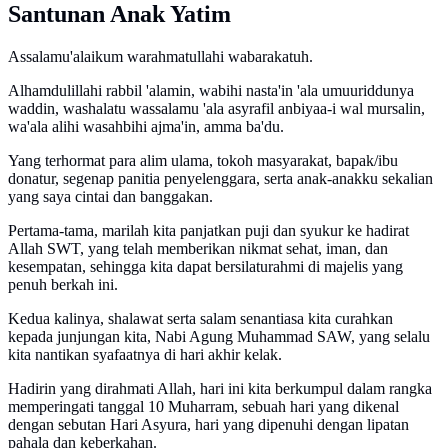
Santunan Anak Yatim
Assalamu'alaikum warahmatullahi wabarakatuh.
Alhamdulillahi rabbil 'alamin, wabihi nasta'in 'ala umuuriddunya
waddin, washalatu wassalamu 'ala asyrafil anbiyaa-i wal mursalin,
wa'ala alihi wasahbihi ajma'in, amma ba'du.
Yang terhormat para alim ulama, tokoh masyarakat, bapak/ibu
donatur, segenap panitia penyelenggara, serta anak-anakku sekalian
yang saya cintai dan banggakan.
Pertama-tama, marilah kita panjatkan puji dan syukur ke hadirat
Allah SWT, yang telah memberikan nikmat sehat, iman, dan
kesempatan, sehingga kita dapat bersilaturahmi di majelis yang
penuh berkah ini.
Kedua kalinya, shalawat serta salam senantiasa kita curahkan
kepada junjungan kita, Nabi Agung Muhammad SAW, yang selalu
kita nantikan syafaatnya di hari akhir kelak.
Hadirin yang dirahmati Allah, hari ini kita berkumpul dalam rangka
memperingati tanggal 10 Muharram, sebuah hari yang dikenal
dengan sebutan Hari Asyura, hari yang dipenuhi dengan lipatan
pahala dan keberkahan.