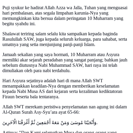
Puji syukur ke hadirat Allah Azza wa Jalla, Tuhan yang menguasai
hari pembalasan, atas segala limpahan karunia-Nya yang
memungkinkan kita bersua dalam peringatan 10 Muharram yang
begitu syahdu ini.
Shalawat teriring salam selalu kita sampaikan kepada baginda
Rasulullah SAW, juga kepada seluruh keluarga, para sahabat, serta
umatnya yang setia menjunjung panji-panji Islam.
Jamaah sekalian yang saya hormati, 10 Muharram atau Asyura
memiliki akar sejarah peradaban yang sangat panjang; bahkan jauh
sebelum diutusnya Nabi Muhammad SAW, hari raya ini telah
dimuliakan oleh para nabi terdahulu.
Hari Asyura sejatinya adalah hari di mana Allah SWT
menampakkan keadilan-Nya dengan memberikan keselamatan
kepada Nabi Musa AS dari kejaran serta kezaliman kediktatoran
Firaun beserta bala tentaranya.
Allah SWT merekam peristiwa penyelamatan nan agung ini dalam
Al-Quran Surah Asy-Syu’ara ayat 65-66:
وَأَنْجَيْنَا مُوسَىٰ وَمَنْ مَعَهُ أَجْمَعِينَ ثُمَّ أَغْرَقْنَا الْآخَرِينَ.
Artinya: "Dan Kami selamatkan Musa dan orang-orang yang