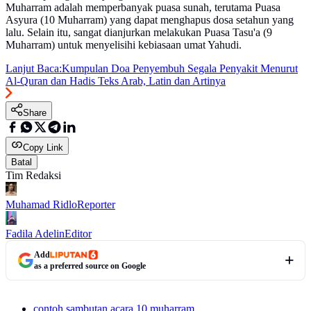
Muharram adalah memperbanyak puasa sunah, terutama Puasa
Asyura (10 Muharram) yang dapat menghapus dosa setahun yang
lalu. Selain itu, sangat dianjurkan melakukan Puasa Tasu'a (9
Muharram) untuk menyelisihi kebiasaan umat Yahudi.
Lanjut Baca:
Kumpulan Doa Penyembuh Segala Penyakit Menurut
Al-Quran dan Hadis Teks Arab, Latin dan Artinya
Share
Copy Link
Batal
Tim Redaksi
Muhamad Ridlo
Reporter
Fadila Adelin
Editor
Add
as a preferred source on Google
contoh sambutan acara 10 muharram