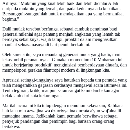
Artinya: "Mukmin yang kuat lebih baik dan lebih dicintai Allah
daripada mukmin yang lemah, dan pada keduanya ada kebaikan.
Bersungguh-sungguhlah untuk mendapatkan apa yang bermanfaat
bagimu."
Dalil mutlak tersebut berfungsi sebagai cambuk pengingat bagi
generasi milenial agar pantang menjadi angkatan yang lemah tak
berdaya; sebaliknya, wajib tampil proaktif dalam menghasilkan
manfaat seluas-luasnya di hari penuh berkah ini.
Oleh karena itu, saya menantang generasi muda yang hadir, mari
lekas ambil peranan nyata. Gunakan momentum 10 Muharram ini
untuk berjejaring produktif, menginisiasi pemberdayaan dhuafa, dan
mempelopori gerakan filantropi modern di lingkungan kita.
Apresiasi setinggi-tingginya saya haturkan kepada tim pemuda yang
telah mengerahkan gagasan cerdasnya mengawal acara istimewa ini.
Tentu teguran, kritik, maupun saran sangat kami dambakan agar
kelak jauh dari kata kekurangan.
Marilah acara ini kita tutup dengan memohon kelayakan, Rabbana
hab lana min azwajina wa dzurriyyatina qurrata a'yun waj'alna lil
muttaqina imama. Jadikanlah kami pemuda berwibawa sebagai
penyejuk pandangan dan pemimpin bagi barisan orang-orang
bertakwa.