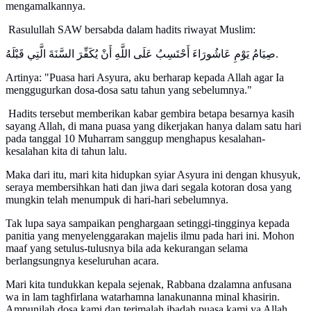
mengamalkannya.
Rasulullah SAW bersabda dalam hadits riwayat Muslim:
صِيَامُ يَوْمِ عَاشُورَاءَ أَحْتَسِبُ عَلَى اللَّهِ أَنْ يُكَفِّرَ السَّنَةَ الَّتِي قَبْلَهُ.
Artinya: "Puasa hari Asyura, aku berharap kepada Allah agar Ia
menggugurkan dosa-dosa satu tahun yang sebelumnya."
Hadits tersebut memberikan kabar gembira betapa besarnya kasih
sayang Allah, di mana puasa yang dikerjakan hanya dalam satu hari
pada tanggal 10 Muharram sanggup menghapus kesalahan-
kesalahan kita di tahun lalu.
Maka dari itu, mari kita hidupkan syiar Asyura ini dengan khusyuk,
seraya membersihkan hati dan jiwa dari segala kotoran dosa yang
mungkin telah menumpuk di hari-hari sebelumnya.
Tak lupa saya sampaikan penghargaan setinggi-tingginya kepada
panitia yang menyelenggarakan majelis ilmu pada hari ini. Mohon
maaf yang setulus-tulusnya bila ada kekurangan selama
berlangsungnya keseluruhan acara.
Mari kita tundukkan kepala sejenak, Rabbana dzalamna anfusana
wa in lam taghfirlana watarhamna lanakunanna minal khasirin.
Ampunilah dosa kami dan terimalah ibadah puasa kami ya Allah.