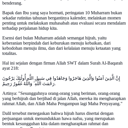
benderang.
Bapak dan Ibu yang saya hormati, peringatan 10 Muharram bukan
sekadar rutinitas tahunan bergantinya kalender, melainkan momen
penting untuk melakukan muhasabah atau evaluasi secara mendalam
terhadap perjalanan hidup kita.
Esensi dari bulan Muharram adalah semangat hijrah, yaitu
keberanian berpindah dari keburukan menuju kebaikan, dari
kebodohan menuju ilmu, dan dari kelalaian menuju ketaatan yang
totalitas.
Hal ini sejalan dengan firman Allah SWT dalam Surah Al-Baqarah
ayat 218:
إِنَّ الَّذِينَ آمَنُوا وَالَّذِينَ هَاجَرُوا وَجَاهَدُوا فِي سَبِيلِ اللَّهِ أُولَٰئِكَ يَرْجُونَ
رَحْمَتَ اللَّهِ ۚ وَاللَّهُ غَفُورٌ رَحِيمٌ.
Artinya: "Sesungguhnya orang-orang yang beriman, orang-orang
yang berhijrah dan berjihad di jalan Allah, mereka itu mengharapkan
rahmat Allah, dan Allah Maha Pengampun lagi Maha Penyayang."
Dalil tersebut menegaskan bahwa hijrah harus disertai dengan
perjuangan untuk menundukkan hawa nafsu, yang merupakan
bentuk kesungguhan kita dalam mengharapkan rahmat dan