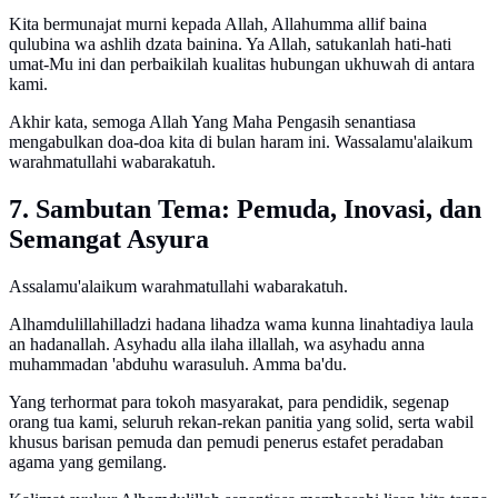
Kita bermunajat murni kepada Allah, Allahumma allif baina
qulubina wa ashlih dzata bainina. Ya Allah, satukanlah hati-hati
umat-Mu ini dan perbaikilah kualitas hubungan ukhuwah di antara
kami.
Akhir kata, semoga Allah Yang Maha Pengasih senantiasa
mengabulkan doa-doa kita di bulan haram ini. Wassalamu'alaikum
warahmatullahi wabarakatuh.
7. Sambutan Tema: Pemuda, Inovasi, dan
Semangat Asyura
Assalamu'alaikum warahmatullahi wabarakatuh.
Alhamdulillahilladzi hadana lihadza wama kunna linahtadiya laula
an hadanallah. Asyhadu alla ilaha illallah, wa asyhadu anna
muhammadan 'abduhu warasuluh. Amma ba'du.
Yang terhormat para tokoh masyarakat, para pendidik, segenap
orang tua kami, seluruh rekan-rekan panitia yang solid, serta wabil
khusus barisan pemuda dan pemudi penerus estafet peradaban
agama yang gemilang.