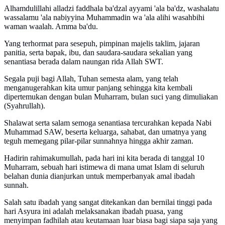
Alhamdulillahi alladzi faddhala ba'dzal ayyami 'ala ba'dz, washalatu
wassalamu 'ala nabiyyina Muhammadin wa 'ala alihi wasahbihi
waman waalah. Amma ba'du.
Yang terhormat para sesepuh, pimpinan majelis taklim, jajaran
panitia, serta bapak, ibu, dan saudara-saudara sekalian yang
senantiasa berada dalam naungan rida Allah SWT.
Segala puji bagi Allah, Tuhan semesta alam, yang telah
menganugerahkan kita umur panjang sehingga kita kembali
dipertemukan dengan bulan Muharram, bulan suci yang dimuliakan
(Syahrullah).
Shalawat serta salam semoga senantiasa tercurahkan kepada Nabi
Muhammad SAW, beserta keluarga, sahabat, dan umatnya yang
teguh memegang pilar-pilar sunnahnya hingga akhir zaman.
Hadirin rahimakumullah, pada hari ini kita berada di tanggal 10
Muharram, sebuah hari istimewa di mana umat Islam di seluruh
belahan dunia dianjurkan untuk memperbanyak amal ibadah
sunnah.
Salah satu ibadah yang sangat ditekankan dan bernilai tinggi pada
hari Asyura ini adalah melaksanakan ibadah puasa, yang
menyimpan fadhilah atau keutamaan luar biasa bagi siapa saja yang