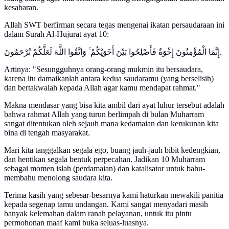
kesabaran.
Allah SWT berfirman secara tegas mengenai ikatan persaudaraan ini
dalam Surah Al-Hujurat ayat 10:
إِنَّمَا الْمُؤْمِنُونَ إِخْوَةٌ فَأَصْلِحُوا بَيْنَ أَخَوَيْكُمْ ۚ وَاتَّقُوا اللَّهَ لَعَلَّكُمْ تُرْحَمُونَ.
Artinya: "Sesungguhnya orang-orang mukmin itu bersaudara,
karena itu damaikanlah antara kedua saudaramu (yang berselisih)
dan bertakwalah kepada Allah agar kamu mendapat rahmat."
Makna mendasar yang bisa kita ambil dari ayat luhur tersebut adalah
bahwa rahmat Allah yang turun berlimpah di bulan Muharram
sangat ditentukan oleh sejauh mana kedamaian dan kerukunan kita
bina di tengah masyarakat.
Mari kita tanggalkan segala ego, buang jauh-jauh bibit kedengkian,
dan hentikan segala bentuk perpecahan. Jadikan 10 Muharram
sebagai momen islah (perdamaian) dan katalisator untuk bahu-
membahu menolong saudara kita.
Terima kasih yang sebesar-besarnya kami haturkan mewakili panitia
kepada segenap tamu undangan. Kami sangat menyadari masih
banyak kelemahan dalam ranah pelayanan, untuk itu pintu
permohonan maaf kami buka seluas-luasnya.