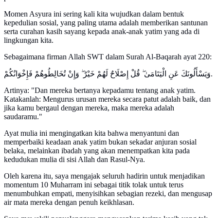
Momen Asyura ini sering kali kita wujudkan dalam bentuk
kepedulian sosial, yang paling utama adalah memberikan santunan
serta curahan kasih sayang kepada anak-anak yatim yang ada di
lingkungan kita.
Sebagaimana firman Allah SWT dalam Surah Al-Baqarah ayat 220:
وَيَسْأَلُونَكَ عَنِ الْيَتَامَىٰ ۖ قُلْ إِصْلَاحٌ لَهُمْ خَيْرٌ ۖ وَإِنْ تُخَالِطُوهُمْ فَإِخْوَانُكُمْ.
Artinya: "Dan mereka bertanya kepadamu tentang anak yatim.
Katakanlah: Mengurus urusan mereka secara patut adalah baik, dan
jika kamu bergaul dengan mereka, maka mereka adalah
saudaramu."
Ayat mulia ini mengingatkan kita bahwa menyantuni dan
memperbaiki keadaan anak yatim bukan sekadar anjuran sosial
belaka, melainkan ibadah yang akan menempatkan kita pada
kedudukan mulia di sisi Allah dan Rasul-Nya.
Oleh karena itu, saya mengajak seluruh hadirin untuk menjadikan
momentum 10 Muharram ini sebagai titik tolak untuk terus
menumbuhkan empati, menyisihkan sebagian rezeki, dan mengusap
air mata mereka dengan penuh keikhlasan.