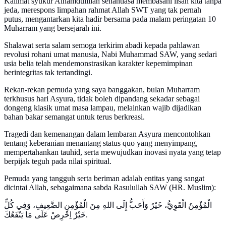
Kalimat syukur Alhamdulillah senantiasa membasahi lisan kita tanpa
jeda, merespons limpahan rahmat Allah SWT yang tak pernah
putus, mengantarkan kita hadir bersama pada malam peringatan 10
Muharram yang bersejarah ini.
Shalawat serta salam semoga terkirim abadi kepada pahlawan
revolusi rohani umat manusia, Nabi Muhammad SAW, yang sedari
usia belia telah mendemonstrasikan karakter kepemimpinan
berintegritas tak tertandingi.
Rekan-rekan pemuda yang saya banggakan, bulan Muharram
terkhusus hari Asyura, tidak boleh dipandang sekadar sebagai
dongeng klasik umat masa lampau, melainkan wajib dijadikan
bahan bakar semangat untuk terus berkreasi.
Tragedi dan kemenangan dalam lembaran Asyura mencontohkan
tentang keberanian menantang status quo yang menyimpang,
mempertahankan tauhid, serta mewujudkan inovasi nyata yang tetap
berpijak teguh pada nilai spiritual.
Pemuda yang tangguh serta beriman adalah entitas yang sangat
dicintai Allah, sebagaimana sabda Rasulullah SAW (HR. Muslim):
الْمُؤْمِنُ الْقَوِيُّ، خَيْرٌ وَأَحَبُّ إِلَى اللهِ مِنَ الْمُؤْمِنِ الضَّعِيفِ، وَفِي كُلٍّ
خَيْرٌ اِحْرِصْ عَلَى مَا يَنْفَعُكَ.