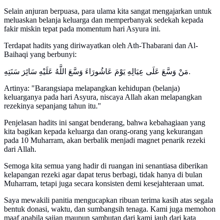
Selain anjuran berpuasa, para ulama kita sangat mengajarkan untuk
meluaskan belanja keluarga dan memperbanyak sedekah kepada
fakir miskin tepat pada momentum hari Asyura ini.
Terdapat hadits yang diriwayatkan oleh Ath-Thabarani dan Al-
Baihaqi yang berbunyi:
مَنْ وَسَّعَ عَلَى عِيَالِهِ يَوْمَ عَاشُورَاءَ وَسَّعَ اللَّهُ عَلَيْهِ سَائِرَ سَنَتِهِ.
Artinya: "Barangsiapa melapangkan kehidupan (belanja)
keluarganya pada hari Asyura, niscaya Allah akan melapangkan
rezekinya sepanjang tahun itu."
Penjelasan hadits ini sangat benderang, bahwa kebahagiaan yang
kita bagikan kepada keluarga dan orang-orang yang kekurangan
pada 10 Muharram, akan berbalik menjadi magnet penarik rezeki
dari Allah.
Semoga kita semua yang hadir di ruangan ini senantiasa diberikan
kelapangan rezeki agar dapat terus berbagi, tidak hanya di bulan
Muharram, tetapi juga secara konsisten demi kesejahteraan umat.
Saya mewakili panitia mengucapkan ribuan terima kasih atas segala
bentuk donasi, waktu, dan sumbangsih tenaga. Kami juga memohon
maaf apabila sajian maupun sambutan dari kami jauh dari kata