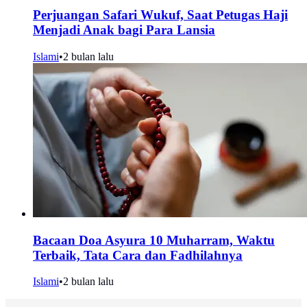
Perjuangan Safari Wukuf, Saat Petugas Haji
Menjadi Anak bagi Para Lansia
Islami
•
2 bulan lalu
Bacaan Doa Asyura 10 Muharram, Waktu
Terbaik, Tata Cara dan Fadhilahnya
Islami
•
2 bulan lalu