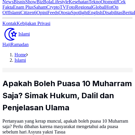
News
Bisnis
ShowBiz
Bola
Lifestyle
Kesehatan
Tekno
Otomotif
Cek
Fakta
Enam Plus
Saham
Crypto
TV
Foto
Regional
Global
Hot
On
Off
Islami
Citizen6
Opini
Feeds
Otosia
Spotlight
English
Disabilitas
Berita
Kontak
Kebijakan Privasi
Islami
Haji
Ramadan
Home
Islami
Apakah Boleh Puasa 10 Muharram
Saja? Simak Hukum, Dalil dan
Penjelasan Ulama
Pertanyaan yang kerap muncul, apakah boleh puasa 10 Muharram
saja? Perlu dibahas karena masyarakat mengetahui ada puasa
sebelum hari Asyura yakni Tasua