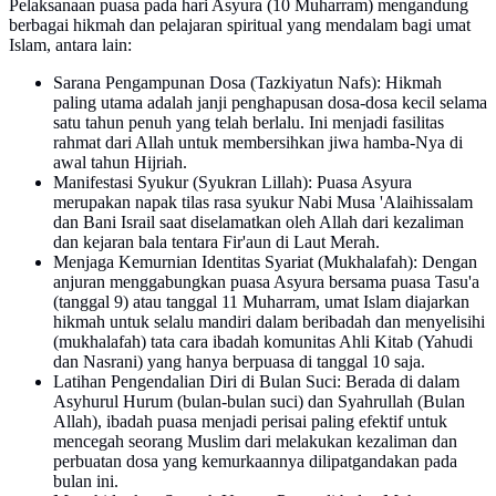
Pelaksanaan puasa pada hari Asyura (10 Muharram) mengandung
berbagai hikmah dan pelajaran spiritual yang mendalam bagi umat
Islam, antara lain:
Sarana Pengampunan Dosa (Tazkiyatun Nafs): Hikmah
paling utama adalah janji penghapusan dosa-dosa kecil selama
satu tahun penuh yang telah berlalu. Ini menjadi fasilitas
rahmat dari Allah untuk membersihkan jiwa hamba-Nya di
awal tahun Hijriah.
Manifestasi Syukur (Syukran Lillah): Puasa Asyura
merupakan napak tilas rasa syukur Nabi Musa 'Alaihissalam
dan Bani Israil saat diselamatkan oleh Allah dari kezaliman
dan kejaran bala tentara Fir'aun di Laut Merah.
Menjaga Kemurnian Identitas Syariat (Mukhalafah): Dengan
anjuran menggabungkan puasa Asyura bersama puasa Tasu'a
(tanggal 9) atau tanggal 11 Muharram, umat Islam diajarkan
hikmah untuk selalu mandiri dalam beribadah dan menyelisihi
(mukhalafah) tata cara ibadah komunitas Ahli Kitab (Yahudi
dan Nasrani) yang hanya berpuasa di tanggal 10 saja.
Latihan Pengendalian Diri di Bulan Suci: Berada di dalam
Asyhurul Hurum (bulan-bulan suci) dan Syahrullah (Bulan
Allah), ibadah puasa menjadi perisai paling efektif untuk
mencegah seorang Muslim dari melakukan kezaliman dan
perbuatan dosa yang kemurkaannya dilipatgandakan pada
bulan ini.