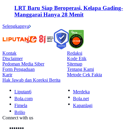
LRT Baru Siap Beroperasi, Kelapa Gading-
Manggarai Hanya 28 Menit
Selengkapnya
Kontak
Redaksi
Disclaimer
Kode Etik
Pedoman Media Siber
Sitemap
Form Pengaduan
Tentang Kami
Karir
Metode Cek Fakta
Hak Jawab dan Koreksi Berita
Liputan6
Merdeka
Bola.com
Bola.net
Fimela
Kapanlagi
Brilio
Connect with us