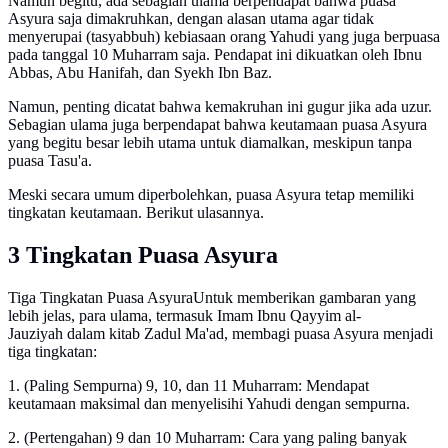
Namun begitu, ada sebagian ulama berpendapat bahwa puasa
Asyura saja dimakruhkan, dengan alasan utama agar tidak
menyerupai (tasyabbuh) kebiasaan orang Yahudi yang juga berpuasa
pada tanggal 10 Muharram saja. Pendapat ini dikuatkan oleh Ibnu
Abbas, Abu Hanifah, dan Syekh Ibn Baz.
Namun, penting dicatat bahwa kemakruhan ini gugur jika ada uzur.
Sebagian ulama juga berpendapat bahwa keutamaan puasa Asyura
yang begitu besar lebih utama untuk diamalkan, meskipun tanpa
puasa Tasu'a.
Meski secara umum diperbolehkan, puasa Asyura tetap memiliki
tingkatan keutamaan. Berikut ulasannya.
3 Tingkatan Puasa Asyura
Tiga Tingkatan Puasa AsyuraUntuk memberikan gambaran yang
lebih jelas, para ulama, termasuk Imam Ibnu Qayyim al-
Jauziyah dalam kitab Zadul Ma'ad, membagi puasa Asyura menjadi
tiga tingkatan:
1. (Paling Sempurna) 9, 10, dan 11 Muharram: Mendapat
keutamaan maksimal dan menyelisihi Yahudi dengan sempurna.
2. (Pertengahan) 9 dan 10 Muharram: Cara yang paling banyak