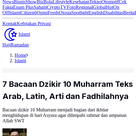
News
Bisnis
ShowBiz
Bola
Lifestyle
Kesehatan
Tekno
Otomotif
Cek
Fakta
Enam Plus
Saham
Crypto
TV
Foto
Regional
Global
Hot
On
Off
Islami
Citizen6
Opini
Feeds
Otosia
Spotlight
English
Disabilitas
Berita
Kontak
Kebijakan Privasi
Islami
Haji
Ramadan
Home
Islami
7 Bacaan Dzikir 10 Muharram Teks
Arab, Latin, Arti dan Fadhilahnya
Bacaan dzikir 10 Muharram menjadi bagian dari ikhtiar
menghidupan di hari Asyura agar dilimpahi rahmat dan ampunan
Allah SWT