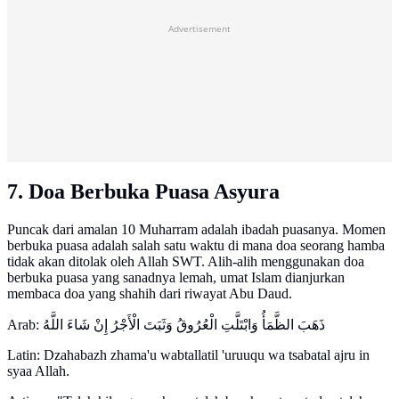
Advertisement
7. Doa Berbuka Puasa Asyura
Puncak dari amalan 10 Muharram adalah ibadah puasanya. Momen
berbuka puasa adalah salah satu waktu di mana doa seorang hamba
tidak akan ditolak oleh Allah SWT. Alih-alih menggunakan doa
berbuka puasa yang sanadnya lemah, umat Islam dianjurkan
membaca doa yang shahih dari riwayat Abu Daud.
Arab: ذَهَبَ الظَّمَأُ وَابْتَلَّتِ الْعُرُوقُ وَثَبَتَ الْأَجْرُ إِنْ شَاءَ اللَّهُ
Latin: Dzahabazh zhama'u wabtallatil 'uruuqu wa tsabatal ajru in
syaa Allah.