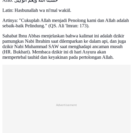
Arab: حَسْبُنَا اللَّهُ وَنِعْمَ الْوَكِيلُ
Latin: Hasbunallah wa ni'mal wakiil.
Artinya: "Cukuplah Allah menjadi Penolong kami dan Allah adalah
sebaik-baik Pelindung." (QS. Ali 'Imran: 173).
Sahabat Ibnu Abbas menjelaskan bahwa kalimat ini adalah dzikir
pamungkas Nabi Ibrahim saat dilemparkan ke dalam api, dan juga
dzikir Nabi Muhammad SAW saat menghadapi ancaman musuh
(HR. Bukhari). Membaca dzikir ini di hari Asyura akan
mempertebal tauhid dan keyakinan pada pertolongan Allah.
Advertisement