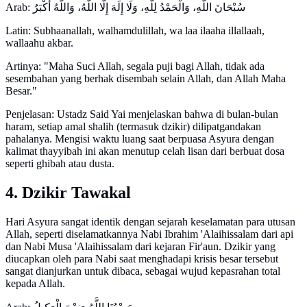
Arab: سُبْحَانَ اللَّهِ، وَالْحَمْدُ لِلَّهِ، وَلَا إِلَهَ إِلَّا اللَّهُ، وَاللَّهُ أَكْبَرُ
Latin: Subhaanallah, walhamdulillah, wa laa ilaaha illallaah,
wallaahu akbar.
Artinya: "Maha Suci Allah, segala puji bagi Allah, tidak ada
sesembahan yang berhak disembah selain Allah, dan Allah Maha
Besar."
Penjelasan: Ustadz Said Yai menjelaskan bahwa di bulan-bulan
haram, setiap amal shalih (termasuk dzikir) dilipatgandakan
pahalanya. Mengisi waktu luang saat berpuasa Asyura dengan
kalimat thayyibah ini akan menutup celah lisan dari berbuat dosa
seperti ghibah atau dusta.
4. Dzikir Tawakal
Hari Asyura sangat identik dengan sejarah keselamatan para utusan
Allah, seperti diselamatkannya Nabi Ibrahim 'Alaihissalam dari api
dan Nabi Musa 'Alaihissalam dari kejaran Fir'aun. Dzikir yang
diucapkan oleh para Nabi saat menghadapi krisis besar tersebut
sangat dianjurkan untuk dibaca, sebagai wujud kepasrahan total
kepada Allah.