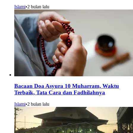
Islami
•
2 bulan lalu
Bacaan Doa Asyura 10 Muharram, Waktu
Terbaik, Tata Cara dan Fadhilahnya
Islami
•
2 bulan lalu