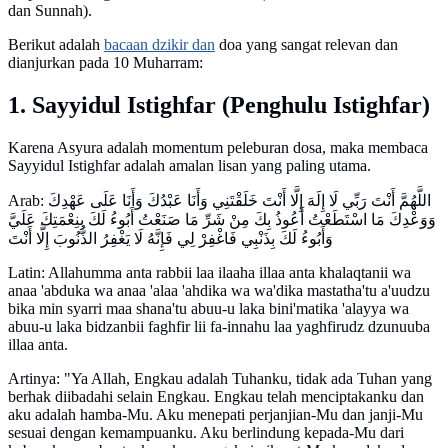
dan Sunnah).
Berikut adalah
bacaan dzikir dan
doa yang sangat relevan dan
dianjurkan pada 10 Muharram:
1. Sayyidul Istighfar (Penghulu Istighfar)
Karena Asyura adalah momentum peleburan dosa, maka membaca
Sayyidul Istighfar adalah amalan lisan yang paling utama.
Arab: اللَّهُمَّ أَنْتَ رَبِّي لَا إِلَهَ إِلَّا أَنْتَ خَلَقْتَنِي وَأَنَا عَبْدُكَ وَأَنَا عَلَى عَهْدِكَ
وَوَعْدِكَ مَا اسْتَطَعْتُ أَعُوذُ بِكَ مِنْ شَرِّ مَا صَنَعْتُ أَبُوءُ لَكَ بِنِعْمَتِكَ عَلَيَّ
وَأَبُوءُ لَكَ بِذَنْبِي فَاغْفِرْ لِي فَإِنَّهُ لَا يَغْفِرُ الذُّنُوبَ إِلَّا أَنْتَ
Latin: Allahumma anta rabbii laa ilaaha illaa anta khalaqtanii wa
anaa 'abduka wa anaa 'alaa 'ahdika wa wa'dika mastatha'tu a'uudzu
bika min syarri maa shana'tu abuu-u laka bini'matika 'alayya wa
abuu-u laka bidzanbii faghfir lii fa-innahu laa yaghfirudz dzunuuba
illaa anta.
Artinya: "Ya Allah, Engkau adalah Tuhanku, tidak ada Tuhan yang
berhak diibadahi selain Engkau. Engkau telah menciptakanku dan
aku adalah hamba-Mu. Aku menepati perjanjian-Mu dan janji-Mu
sesuai dengan kemampuanku. Aku berlindung kepada-Mu dari