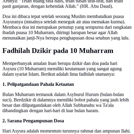
Artinya: "Telah hilang rasa haus, telah basah urat-urat, dan telah
pasti ganjaran, dengan kehendak Allah." (HR. Abu Daud).
Doa ini dibaca tepat setelah seorang Muslim membatalkan puasa
Asyuranya (misalnya setelah meneguk air atau memakan kurma).
Membaca doa ini merupakan penutup yang sempurna dari rangkaian
ibadah puasa 10 Muharram, diiringi harapan besar agar Allah
menunaikan janji-Nya berupa penghapusan dosa setahun yang lalu.
Fadhilah Dzikir pada 10 Muharram
Memperbanyak amalan lisan berupa dzikir dan doa pada hari
Asyura (10 Muharram) memiliki keutamaan yang sangat agung
dalam syariat Islam. Berikut adalah lima fadhilah utamanya:
1. Pelipatgandaan Pahala Ketaatan
Bulan Muharram termasuk dalam Asyhurul Hurum (bulan-bulan
suci). Berdzikir di dalamnya memiliki bobot pahala yang jauh lebih
besar dan dilipatgandakan oleh Allah Subhanahu wa Ta'ala
dibandingkan dengan hari-hari di luar bulan haram.
2. Sarana Pengampunan Dosa
Hari Asyura adalah momentum turunnya rahmat dan ampunan Ilahi.