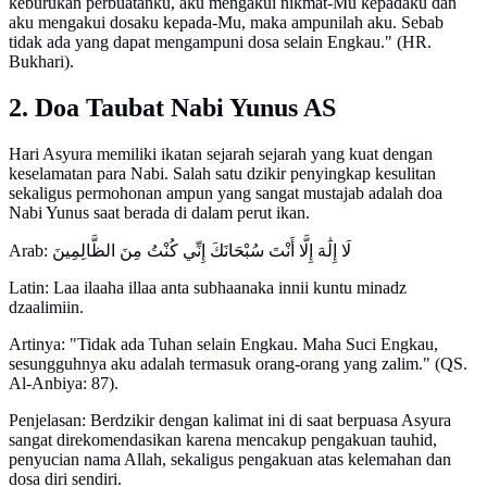
keburukan perbuatanku, aku mengakui nikmat-Mu kepadaku dan
aku mengakui dosaku kepada-Mu, maka ampunilah aku. Sebab
tidak ada yang dapat mengampuni dosa selain Engkau." (HR.
Bukhari).
2. Doa Taubat Nabi Yunus AS
Hari Asyura memiliki ikatan sejarah sejarah yang kuat dengan
keselamatan para Nabi. Salah satu dzikir penyingkap kesulitan
sekaligus permohonan ampun yang sangat mustajab adalah doa
Nabi Yunus saat berada di dalam perut ikan.
Arab: لَا إِلَٰهَ إِلَّا أَنْتَ سُبْحَانَكَ إِنِّي كُنْتُ مِنَ الظَّالِمِينَ
Latin: Laa ilaaha illaa anta subhaanaka innii kuntu minadz
dzaalimiin.
Artinya: "Tidak ada Tuhan selain Engkau. Maha Suci Engkau,
sesungguhnya aku adalah termasuk orang-orang yang zalim." (QS.
Al-Anbiya: 87).
Penjelasan: Berdzikir dengan kalimat ini di saat berpuasa Asyura
sangat direkomendasikan karena mencakup pengakuan tauhid,
penyucian nama Allah, sekaligus pengakuan atas kelemahan dan
dosa diri sendiri.