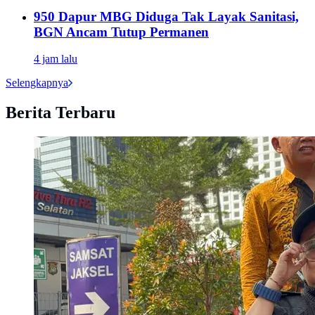
950 Dapur MBG Diduga Tak Layak Sanitasi,
BGN Ancam Tutup Permanen
4 jam lalu
Selengkapnya
Berita Terbaru