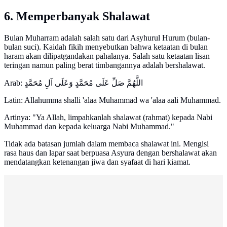
6. Memperbanyak Shalawat
Bulan Muharram adalah salah satu dari Asyhurul Hurum (bulan-
bulan suci). Kaidah fikih menyebutkan bahwa ketaatan di bulan
haram akan dilipatgandakan pahalanya. Salah satu ketaatan lisan
teringan namun paling berat timbangannya adalah bershalawat.
Arab: اللَّهُمَّ صَلِّ عَلَى مُحَمَّدٍ وَعَلَى آلِ مُحَمَّدٍ
Latin: Allahumma shalli 'alaa Muhammad wa 'alaa aali Muhammad.
Artinya: "Ya Allah, limpahkanlah shalawat (rahmat) kepada Nabi
Muhammad dan kepada keluarga Nabi Muhammad."
Tidak ada batasan jumlah dalam membaca shalawat ini. Mengisi
rasa haus dan lapar saat berpuasa Asyura dengan bershalawat akan
mendatangkan ketenangan jiwa dan syafaat di hari kiamat.