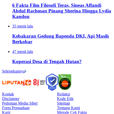
6 Fakta Film Filosofi Teras, Sineas Affandi
Abdul Rachman Pinang Sherina Hingga Lydia
Kandou
35 menit lalu
Kebakaran Gedung Bapenda DKI, Api Masih
Berkobar
47 menit lalu
Koperasi Desa di Tengah Hutan?
Selengkapnya
Kontak
Redaksi
Disclaimer
Kode Etik
Pedoman Media Siber
Sitemap
Form Pengaduan
Tentang Kami
Karir
Metode Cek Fakta