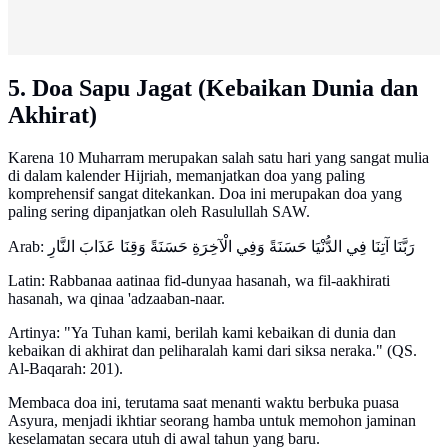
5. Doa Sapu Jagat (Kebaikan Dunia dan
Akhirat)
Karena 10 Muharram merupakan salah satu hari yang sangat mulia
di dalam kalender Hijriah, memanjatkan doa yang paling
komprehensif sangat ditekankan. Doa ini merupakan doa yang
paling sering dipanjatkan oleh Rasulullah SAW.
Arab: رَبَّنَا آتِنَا فِي الدُّنْيَا حَسَنَةً وَفِي الْآخِرَةِ حَسَنَةً وَقِنَا عَذَابَ النَّارِ
Latin: Rabbanaa aatinaa fid-dunyaa hasanah, wa fil-aakhirati
hasanah, wa qinaa 'adzaaban-naar.
Artinya: "Ya Tuhan kami, berilah kami kebaikan di dunia dan
kebaikan di akhirat dan peliharalah kami dari siksa neraka." (QS.
Al-Baqarah: 201).
Membaca doa ini, terutama saat menanti waktu berbuka puasa
Asyura, menjadi ikhtiar seorang hamba untuk memohon jaminan
keselamatan secara utuh di awal tahun yang baru.