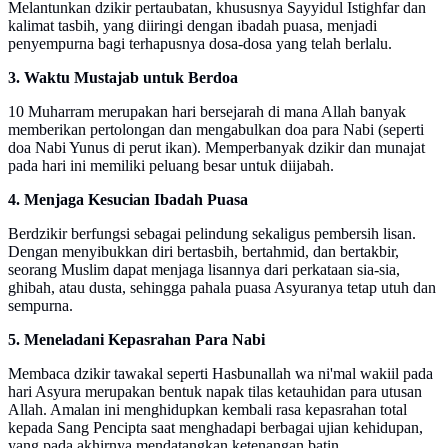
Melantunkan dzikir pertaubatan, khususnya Sayyidul Istighfar dan
kalimat tasbih, yang diiringi dengan ibadah puasa, menjadi
penyempurna bagi terhapusnya dosa-dosa yang telah berlalu.
3. Waktu Mustajab untuk Berdoa
10 Muharram merupakan hari bersejarah di mana Allah banyak
memberikan pertolongan dan mengabulkan doa para Nabi (seperti
doa Nabi Yunus di perut ikan). Memperbanyak dzikir dan munajat
pada hari ini memiliki peluang besar untuk diijabah.
4. Menjaga Kesucian Ibadah Puasa
Berdzikir berfungsi sebagai pelindung sekaligus pembersih lisan.
Dengan menyibukkan diri bertasbih, bertahmid, dan bertakbir,
seorang Muslim dapat menjaga lisannya dari perkataan sia-sia,
ghibah, atau dusta, sehingga pahala puasa Asyuranya tetap utuh dan
sempurna.
5. Meneladani Kepasrahan Para Nabi
Membaca dzikir tawakal seperti Hasbunallah wa ni'mal wakiil pada
hari Asyura merupakan bentuk napak tilas ketauhidan para utusan
Allah. Amalan ini menghidupkan kembali rasa kepasrahan total
kepada Sang Pencipta saat menghadapi berbagai ujian kehidupan,
yang pada akhirnya mendatangkan ketenangan batin.