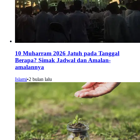
10 Muharram 2026 Jatuh pada Tanggal
Berapa? Simak Jadwal dan Amalan-
amalannya
Islami
•
2 bulan lalu