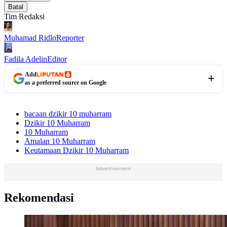
Batal
Tim Redaksi
Muhamad Ridlo
Reporter
Fadila Adelin
Editor
Add
as a preferred source on Google
bacaan dzikir 10 muharram
Dzikir 10 Muharram
10 Muharram
Amalan 10 Muharram
Keutamaan Dzikir 10 Muharram
Advertisement
Rekomendasi