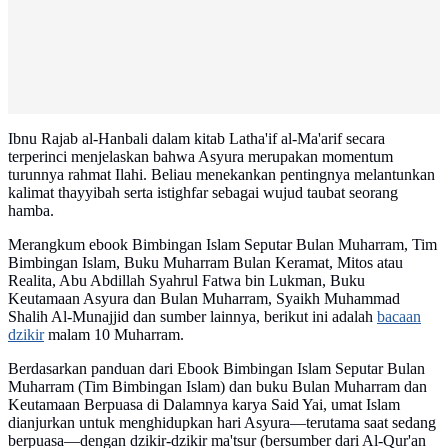
Ibnu Rajab al-Hanbali dalam kitab Latha'if al-Ma'arif secara
terperinci menjelaskan bahwa Asyura merupakan momentum
turunnya rahmat Ilahi. Beliau menekankan pentingnya melantunkan
kalimat thayyibah serta istighfar sebagai wujud taubat seorang
hamba.
Merangkum ebook Bimbingan Islam Seputar Bulan Muharram, Tim
Bimbingan Islam, Buku Muharram Bulan Keramat, Mitos atau
Realita, Abu Abdillah Syahrul Fatwa bin Lukman, Buku
Keutamaan Asyura dan Bulan Muharram, Syaikh Muhammad
Shalih Al-Munajjid dan sumber lainnya, berikut ini adalah
bacaan
dzikir
malam 10 Muharram.
Berdasarkan panduan dari Ebook Bimbingan Islam Seputar Bulan
Muharram (Tim Bimbingan Islam) dan buku Bulan Muharram dan
Keutamaan Berpuasa di Dalamnya karya Said Yai, umat Islam
dianjurkan untuk menghidupkan hari Asyura—terutama saat sedang
berpuasa—dengan dzikir-dzikir ma'tsur (bersumber dari Al-Qur'an