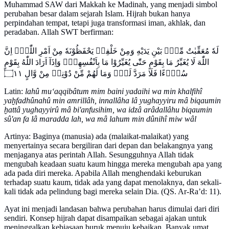
Muhammad SAW dari Makkah ke Madinah, yang menjadi simbol
perubahan besar dalam sejarah Islam. Hijrah bukan hanya
perpindahan tempat, tetapi juga transformasi iman, akhlak, dan
peradaban. Allah SWT berfirman:
لَهٗ مُعَقِّبٰتٌ مِّنْۢ بَيْنِ يَدَيْهِ وَمِنْ خَلْفِهٖ يَحْفَظُوْنَهٗ مِنْ اَمْرِ اللّٰهِۗ اِنَّ
اللّٰهَ لَا يُغَيِّرُ مَا بِقَوْمٍ حَتّٰى يُغَيِّرُوْا مَا بِاَنْفُسِهِمْۗ وَاِذَآ اَرَادَ اللّٰهُ بِقَوْمٍ
سُوْۤءًا فَلَا مَرَدَّ لَهٗۚ وَمَا لَهُمْ مِّنْ دُوْنِهٖ مِنْ وَّالٍ ۝١١
Latin:
lahû mu‘aqqibâtum mim baini yadaihi wa min khalfihî
yaḫfadhûnahû min amrillâh, innallâha lâ yughayyiru mâ biqaumin
ḫattâ yughayyirû mâ bi'anfusihim, wa idzâ arâdallâhu biqaumin
sû'an fa lâ maradda lah, wa mâ lahum min dûnihî miw wâl
Artinya: Baginya (manusia) ada (malaikat-malaikat) yang
menyertainya secara bergiliran dari depan dan belakangnya yang
menjaganya atas perintah Allah. Sesungguhnya Allah tidak
mengubah keadaan suatu kaum hingga mereka mengubah apa yang
ada pada diri mereka. Apabila Allah menghendaki keburukan
terhadap suatu kaum, tidak ada yang dapat menolaknya, dan sekali-
kali tidak ada pelindung bagi mereka selain Dia. (QS. Ar-Ra’d: 11).
Ayat ini menjadi landasan bahwa perubahan harus dimulai dari diri
sendiri. Konsep hijrah dapat disampaikan sebagai ajakan untuk
meninggalkan kebiasaan buruk menuju kebaikan. Banyak umat