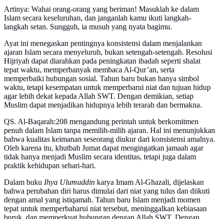
Artinya: Wahai orang-orang yang beriman! Masuklah ke dalam
Islam secara keseluruhan, dan janganlah kamu ikuti langkah-
langkah setan. Sungguh, ia musuh yang nyata bagimu.
Ayat ini menegaskan pentingnya konsistensi dalam menjalankan
ajaran Islam secara menyeluruh, bukan setengah-setengah. Resolusi
Hijriyah dapat diarahkan pada peningkatan ibadah seperti shalat
tepat waktu, memperbanyak membaca Al-Qur’an, serta
memperbaiki hubungan sosial. Tahun baru bukan hanya simbol
waktu, tetapi kesempatan untuk memperbarui niat dan tujuan hidup
agar lebih dekat kepada Allah SWT. Dengan demikian, setiap
Muslim dapat menjadikan hidupnya lebih terarah dan bermakna.
QS. Al-Baqarah:208 mengandung perintah untuk berkomitmen
penuh dalam Islam tanpa memilih-milih ajaran. Hal ini menunjukkan
bahwa kualitas keimanan seseorang diukur dari konsistensi amalnya.
Oleh karena itu, khutbah Jumat dapat mengingatkan jamaah agar
tidak hanya menjadi Muslim secara identitas, tetapi juga dalam
praktik kehidupan sehari-hari.
Dalam buku
Ihya Ulumuddin
karya Imam Al-Ghazali, dijelaskan
bahwa perubahan diri harus dimulai dari niat yang tulus dan diikuti
dengan amal yang istiqamah. Tahun baru Islam menjadi momen
tepat untuk memperbaharui niat tersebut, meninggalkan kebiasaan
buruk, dan memperkuat hubungan dengan Allah SWT. Dengan