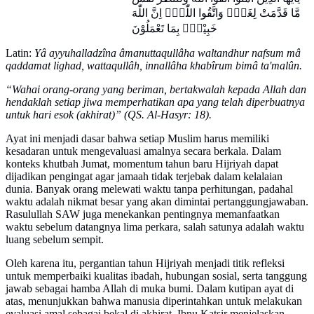
مَّا قَدَّمَتْ لِغَدٍۚ وَاتَّقُوا اللّٰهَۗ اِنَّ اللّٰهَ
خَبِيْرٌۢ بِمَا تَعْمَلُوْنَ
Latin:
Yâ ayyuhalladzîna âmanuttaqullâha waltandhur nafsum mâ
qaddamat lighad, wattaqullâh, innallâha khabîrum bimâ ta'malûn.
“Wahai orang-orang yang beriman, bertakwalah kepada Allah dan
hendaklah setiap jiwa memperhatikan apa yang telah diperbuatnya
untuk hari esok (akhirat)” (QS. Al-Hasyr: 18).
Ayat ini menjadi dasar bahwa setiap Muslim harus memiliki
kesadaran untuk mengevaluasi amalnya secara berkala. Dalam
konteks khutbah Jumat, momentum tahun baru Hijriyah dapat
dijadikan pengingat agar jamaah tidak terjebak dalam kelalaian
dunia. Banyak orang melewati waktu tanpa perhitungan, padahal
waktu adalah nikmat besar yang akan dimintai pertanggungjawaban.
Rasulullah SAW juga menekankan pentingnya memanfaatkan
waktu sebelum datangnya lima perkara, salah satunya adalah waktu
luang sebelum sempit.
Oleh karena itu, pergantian tahun Hijriyah menjadi titik refleksi
untuk memperbaiki kualitas ibadah, hubungan sosial, serta tanggung
jawab sebagai hamba Allah di muka bumi. Dalam kutipan ayat di
atas, menunjukkan bahwa manusia diperintahkan untuk melakukan
evaluasi amal sebagai bekal di akhirat. Ibnu Katsir menjelaskan