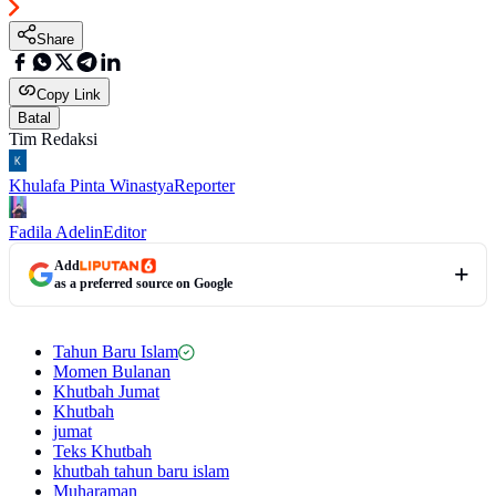
Share
Copy Link
Batal
Tim Redaksi
Khulafa Pinta Winastya
Reporter
Fadila Adelin
Editor
Add
as a preferred source on Google
Tahun Baru Islam
Momen Bulanan
Khutbah Jumat
Khutbah
jumat
Teks Khutbah
khutbah tahun baru islam
Muharaman