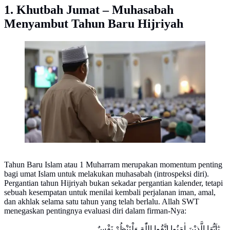
1. Khutbah Jumat – Muhasabah
Menyambut Tahun Baru Hijriyah
Ilustrasi Khutbah. (Foto: Meta AI)
Tahun Baru Islam atau 1 Muharram merupakan momentum penting
bagi umat Islam untuk melakukan muhasabah (introspeksi diri).
Pergantian tahun Hijriyah bukan sekadar pergantian kalender, tetapi
sebuah kesempatan untuk menilai kembali perjalanan iman, amal,
dan akhlak selama satu tahun yang telah berlalu. Allah SWT
menegaskan pentingnya evaluasi diri dalam firman-Nya:
يٰٓاَيُّهَا الَّذِيْنَ اٰمَنُوا اتَّقُوا اللّٰهَ وَلْتَنْظُرْ نَفْسٌ