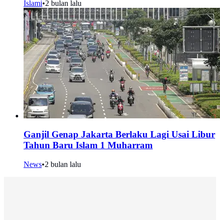
Islami
•
2 bulan lalu
Ganjil Genap Jakarta Berlaku Lagi Usai Libur
Tahun Baru Islam 1 Muharram
News
•
2 bulan lalu