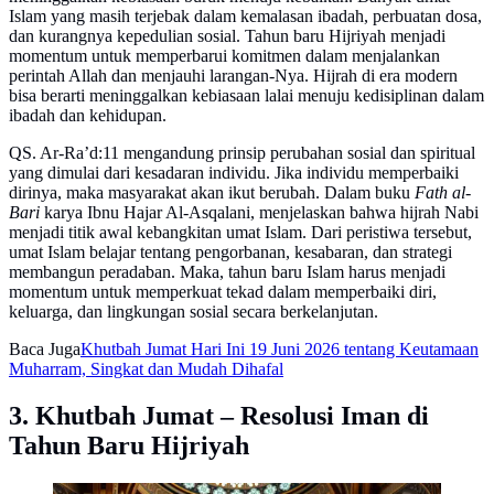
Islam yang masih terjebak dalam kemalasan ibadah, perbuatan dosa,
dan kurangnya kepedulian sosial. Tahun baru Hijriyah menjadi
momentum untuk memperbarui komitmen dalam menjalankan
perintah Allah dan menjauhi larangan-Nya. Hijrah di era modern
bisa berarti meninggalkan kebiasaan lalai menuju kedisiplinan dalam
ibadah dan kehidupan.
QS. Ar-Ra’d:11 mengandung prinsip perubahan sosial dan spiritual
yang dimulai dari kesadaran individu. Jika individu memperbaiki
dirinya, maka masyarakat akan ikut berubah. Dalam buku
Fath al-
Bari
karya Ibnu Hajar Al-Asqalani, menjelaskan bahwa hijrah Nabi
menjadi titik awal kebangkitan umat Islam. Dari peristiwa tersebut,
umat Islam belajar tentang pengorbanan, kesabaran, dan strategi
membangun peradaban. Maka, tahun baru Islam harus menjadi
momentum untuk memperkuat tekad dalam memperbaiki diri,
keluarga, dan lingkungan sosial secara berkelanjutan.
Baca Juga
Khutbah Jumat Hari Ini 19 Juni 2026 tentang Keutamaan
Muharram, Singkat dan Mudah Dihafal
3. Khutbah Jumat – Resolusi Iman di
Tahun Baru Hijriyah