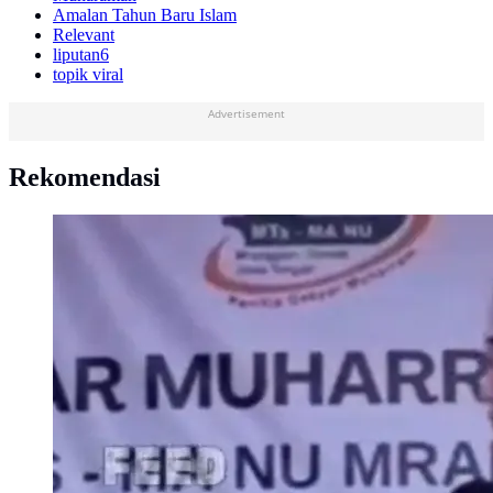
Amalan Tahun Baru Islam
Relevant
liputan6
topik viral
Advertisement
Rekomendasi