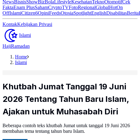
News
Bisnis
ShowBiz
Bola
Lifestyle
Kesehatan
Tekno
Otomotif
Cek
Fakta
Enam Plus
Saham
Crypto
TV
Foto
Regional
Global
Hot
On
Off
Islami
Citizen6
Opini
Feeds
Otosia
Spotlight
English
Disabilitas
Berita
Kontak
Kebijakan Privasi
Islami
Haji
Ramadan
Home
Islami
Khutbah Jumat Tanggal 19 Juni
2026 Tentang Tahun Baru Islam,
Ajakan untuk Muhasabah Diri
Beberapa contoh teks khutbah Jumat untuk tanggal 19 Juni 2026
membahas tema tentang tahun baru Islam.