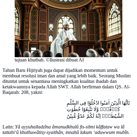
tujuan khutbah. ©Ilustrasi dibuat AI
Tahun Baru Hijriyah juga dapat dijadikan momentum untuk
membuat resolusi iman dan amal yang lebih baik. Seorang Muslim
dituntut untuk senantiasa meningkatkan kualitas ibadah dan
ketakwaannya kepada Allah SWT. Allah berfirman dalam QS. Al-
Baqarah: 208, yakni:
يٰٓاَيُّهَا الَّذِيْنَ اٰمَنُوا ادْخُلُوْا فِى السِّلْمِ
كَاۤفَّةًۖ وَّلَا تَتَّبِعُوْا خُطُوٰتِ
الشَّيْطٰنِۗ اِنَّهٗ لَكُمْ عَدُوٌّ مُّبِيْنٌ
Latin:
Yâ ayyuhalladzîna âmanudkhulû fis-silmi kâffataw wa lâ
tattabi‘û khuthuwâtisy-syaithân, innahû lakum ‘aduwwum mubîn.