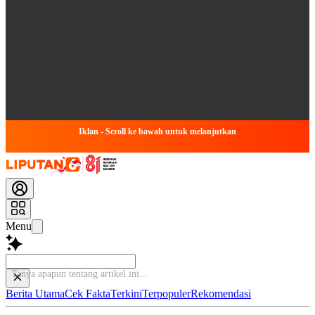
Iklan - Scroll ke bawah untuk melanjutkan
Menu
Tanya
Berita Utama
Cek Fakta
Terkini
Terpopuler
Rekomendasi