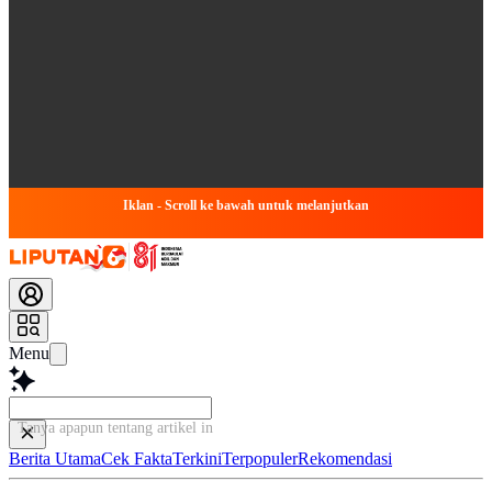
Iklan - Scroll ke bawah untuk melanjutkan
Menu
Tanya apapun tentang artikel ini...
Berita Utama
Cek Fakta
Terkini
Terpopuler
Rekomendasi