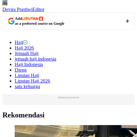
Devira Prastiwi
Editor
Add
as a preferred source on Google
Haji
Haji 2026
Jemaah Haji
jemaah haji indonesia
Haji Indonesia
Dieng
Liputan Haji
Liputan Haji 2026
satu keluarga
Advertisement
Rekomendasi