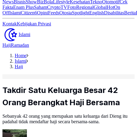
News
Bisnis
ShowBiz
Bola
Lifestyle
Kesehatan
Tekno
Otomotif
Cek
Fakta
Enam Plus
Saham
Crypto
TV
Foto
Regional
Global
Hot
On
Off
Islami
Citizen6
Opini
Feeds
Otosia
Spotlight
English
Disabilitas
Berita
Kontak
Kebijakan Privasi
Islami
Haji
Ramadan
Home
Islami
Haji
Takdir Satu Keluarga Besar 42
Orang Berangkat Haji Bersama
Sebanyak 42 orang yang merupakan satu keluarga dari Dieng itu
padahal tidak mendaftar haji secara bersama-sama.