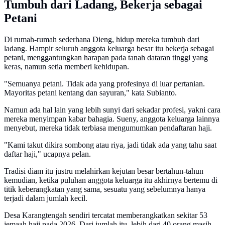
Tumbuh dari Ladang, Bekerja sebagai
Petani
Di rumah-rumah sederhana Dieng, hidup mereka tumbuh dari
ladang. Hampir seluruh anggota keluarga besar itu bekerja sebagai
petani, menggantungkan harapan pada tanah dataran tinggi yang
keras, namun setia memberi kehidupan.
"Semuanya petani. Tidak ada yang profesinya di luar pertanian.
Mayoritas petani kentang dan sayuran," kata Subianto.
Namun ada hal lain yang lebih sunyi dari sekadar profesi, yakni cara
mereka menyimpan kabar bahagia. Sueny, anggota keluarga lainnya
menyebut, mereka tidak terbiasa mengumumkan pendaftaran haji.
"Kami takut dikira sombong atau riya, jadi tidak ada yang tahu saat
daftar haji," ucapnya pelan.
Tradisi diam itu justru melahirkan kejutan besar bertahun-tahun
kemudian, ketika puluhan anggota keluarga itu akhirnya bertemu di
titik keberangkatan yang sama, sesuatu yang sebelumnya hanya
terjadi dalam jumlah kecil.
Desa Karangtengah sendiri tercatat memberangkatkan sekitar 53
jemaah haji pada 2026. Dari jumlah itu, lebih dari 40 orang masih