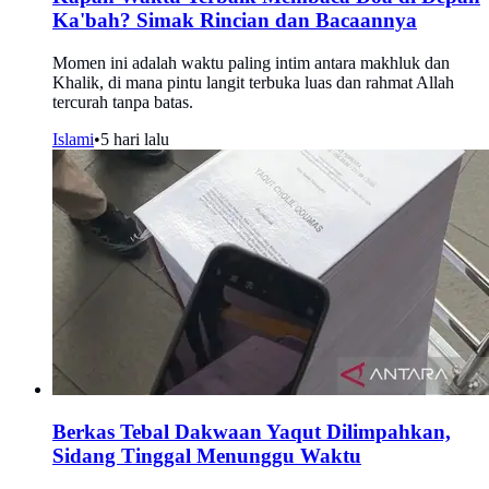
Ka'bah? Simak Rincian dan Bacaannya
Momen ini adalah waktu paling intim antara makhluk dan
Khalik, di mana pintu langit terbuka luas dan rahmat Allah
tercurah tanpa batas.
Islami
•
5 hari lalu
Berkas Tebal Dakwaan Yaqut Dilimpahkan,
Sidang Tinggal Menunggu Waktu