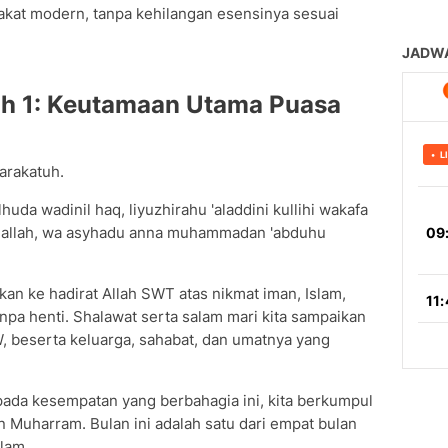
kat modern, tanpa kehilangan esensinya sesuai
h 1: Keutamaan Utama Puasa
arakatuh.
lhuda wadinil haq, liyuzhirahu 'aladdini kullihi wakafa
a illallah, wa asyhadu anna muhammadan 'abduhu
tkan ke hadirat Allah SWT atas nikmat iman, Islam,
npa henti. Shalawat serta salam mari kita sampaikan
beserta keluarga, sahabat, dan umatnya yang
 pada kesempatan yang berbahagia ini, kita berkumpul
an Muharram. Bulan ini adalah satu dari empat bulan
lam.