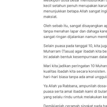
Meskipun dosa besar membutuhkan ta
kecil setahun penuh merupakan karunia
menunjukkan betapa Allah sangat in
maksiat.
Oleh sebab itu, sangat disayangkan a
tanpa menahan lapar dan dahaga karena
sangat ringan dijalankan namun membe
Selain puasa pada tanggal 10, kita ju
Muharram (Tasua) agar ibadah kita be
Ini adalah bentuk kesempurnaan da
Mari kita jadikan peringatan 10 Muhar
kualitas ibadah kita secara konsisten.
hari-hari biasa tanpa ada amal unggul
Ya Allah ya Rabbana, ampunilah dosa-
puasa serta amal ibadah kami di bul
yang selalu rindu untuk melakukan k
Demikianlah ceramah singkat pada ha