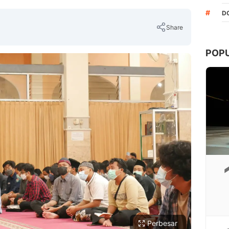
#
D
Share
POP
Copy Link
Perbesar