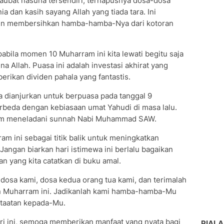
ubat nasuha tersendiri, terhapusnya dosa-dosa
 dan kasih sayang Allah yang tiada tara. Ini
gin membersihkan hamba-hamba-Nya dari kotoran
pabila momen 10 Muharram ini kita lewati begitu saja
 Allah. Puasa ini adalah investasi akhirat yang
rikan dividen pahala yang fantastis.
ga dianjurkan untuk berpuasa pada tanggal 9
rbeda dengan kebiasaan umat Yahudi di masa lalu.
lam meneladani sunnah Nabi Muhammad SAW.
ram ini sebagai titik balik untuk meningkatkan
 Jangan biarkan hari istimewa ini berlalu bagaikan
an yang kita catatkan di buku amal.
dosa kami, dosa kedua orang tua kami, dan terimalah
an Muharram ini. Jadikanlah kami hamba-hamba-Mu
etaatan kepada-Mu.
ri ini, semoga memberikan manfaat yang nyata bagi
PIALA