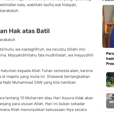
khilafan kata, wabillahi taufiq wal hidayah,
barakatuh.
n Hak atas Batil
arakatuh
a'inuhu wa nastaghfiruh, wa na'udzu billahi min
Pers
lina. Mayyahdihillahu fala mudhillalah, wa mayyudhlil
hada
Pre
 haturkan kepada Allah Tuhan semesta alam, karena
a di majelis yang mulia ini. Shalawat bertangkaikan
ada Nabi Muhammad SAW yang kita nantikan
ara tentang 10 Muharram atau Hari Asyura tidak akan
njang para utusan Allah. Hari ini bukan sekadar
 di mana Allah menunjukkan kekuasaan-Nya secara