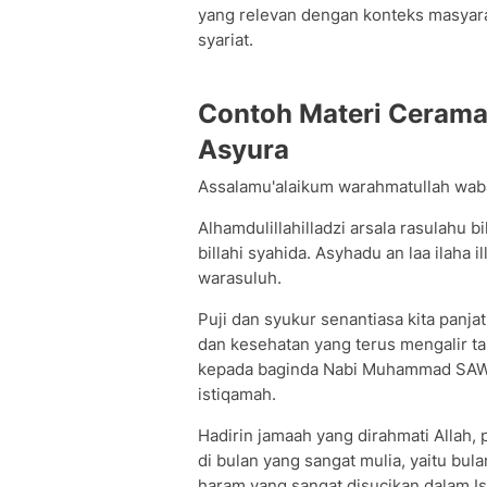
yang relevan dengan konteks masyara
syariat.
Contoh Materi Cerama
Asyura
Assalamu'alaikum warahmatullah wab
Alhamdulillahilladzi arsala rasulahu bi
billahi syahida. Asyhadu an laa ilah
warasuluh.
Puji dan syukur senantiasa kita panja
dan kesehatan yang terus mengalir ta
kepada baginda Nabi Muhammad SAW, 
istiqamah.
Hadirin jamaah yang dirahmati Allah,
di bulan yang sangat mulia, yaitu bul
haram yang sangat disucikan dalam Is