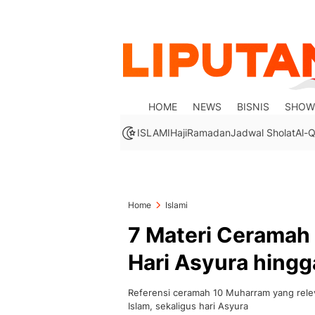
HOME
NEWS
BISNIS
SHOW
ISLAMI
Haji
Ramadan
Jadwal Sholat
Al-Q
Home
Islami
7 Materi Ceramah
Hari Asyura hingg
Referensi ceramah 10 Muharram yang rele
Islam, sekaligus hari Asyura