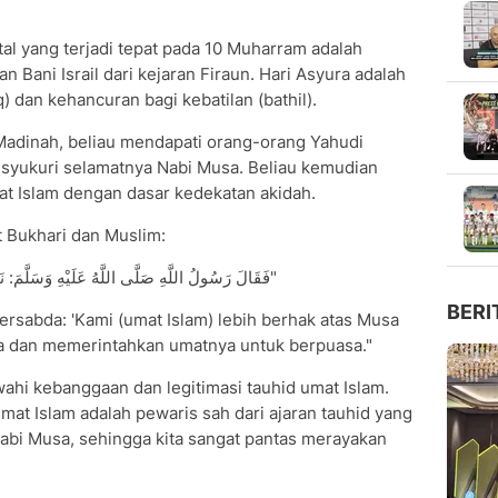
al yang terjadi tepat pada 10 Muharram adalah
n Bani Israil dari kejaran Firaun. Hari Asyura adalah
 dan kehancuran bagi kebatilan (bathil).
adinah, beliau mendapati orang-orang Yahudi
syukuri selamatnya Nabi Musa. Beliau kemudian
at Islam dengan dasar kedekatan akidah.
t Bukhari dan Muslim:
"فَقَالَ رَسُولُ اللَّهِ صَلَّى اللَّهُ عَلَيْهِ وَسَلَّمَ: نَحْنُ أَحَقُّ بِمُوسَى مِنْكُمْ فَصَامَهُ وَأَمَرَ بِصِيَامِهِ"
BERI
ersabda: 'Kami (umat Islam) lebih berhak atas Musa
asa dan memerintahkan umatnya untuk berpuasa."
wahi kebanggaan dan legitimasi tauhid umat Islam.
t Islam adalah pewaris sah dari ajaran tauhid yang
Nabi Musa, sehingga kita sangat pantas merayakan