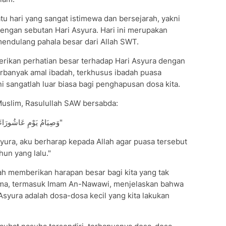
tu hari yang sangat istimewa dan bersejarah, yakni
 dengan sebutan Hari Asyura. Hari ini merupakan
endulang pahala besar dari Allah SWT.
rikan perhatian besar terhadap Hari Asyura dengan
anyak amal ibadah, terkhusus ibadah puasa
i sangatlah luar biasa bagi penghapusan dosa kita.
Muslim, Rasulullah SAW bersabda:
"وَصِيَامُ يَوْمِ عَاشُورَاءَ أَحْتَسِبُ عَلَى اللَّهِ أَنْ يُكَفِّرَ السَّنَةَ الَّتِي قَبْلَهُ"
syura, aku berharap kepada Allah agar puasa tersebut
un yang lalu."
lah memberikan harapan besar bagi kita yang tak
lama, termasuk Imam An-Nawawi, menjelaskan bahwa
syura adalah dosa-dosa kecil yang kita lakukan