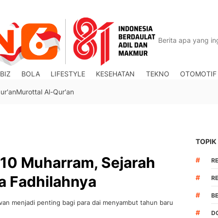
BIZ
BOLA
LIFESTYLE
KESEHATAN
TEKNO
OTOMOTIF
ur'an
Murottal Al-Qur'an
TOPIK
 10 Muharram, Sejarah
#
R
a Fadhilahnya
#
R
#
B
van menjadi penting bagi para dai menyambut tahun baru
#
DO