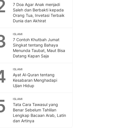
2
Otosia
7 Doa Agar Anak menjadi
Saleh dan Berbakti kepada
Otosia
Orang Tua, Invetasi Terbaik
Spotlight
Dunia dan Akhirat
Berita Terkini, Kabar Te
Dan Dunia - Liputan6.
3
ISLAMI
English
7 Contoh Khutbah Jumat
Exploring Knowledge, T
Singkat tentang Bahaya
En.Liputan6.com
Menunda Taubat, Maut Bisa
Datang Kapan Saja
Disabilitas
Disabilitas Berita Terkini
4
ISLAMI
Harian, Berita Terbaru,
Ayat Al-Quran tentang
Berita
Kesabaran Menghadapi
Berita Hari Ini Politik,
Ujian Hidup
Health
Kabar Berita Terbaru D
5
ISLAMI
Diet, Herbal Terbaik
Tata Cara Tawasul yang
Sport
Benar Sebelum Tahlilan
Lengkap Bacaan Arab, Latin
Berita Bola Terkini, Ja
dan Artinya
Klasemen, Hasil Liga