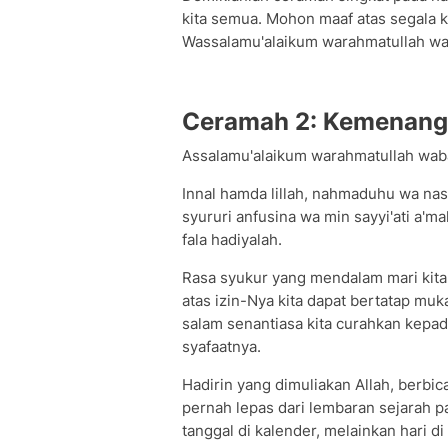
kita semua. Mohon maaf atas segala ke
Wassalamu'alaikum warahmatullah wa
Ceramah 2: Kemenanga
Assalamu'alaikum warahmatullah wab
Innal hamda lillah, nahmaduhu wa nast
syururi anfusina wa min sayyi'ati a'ma
fala hadiyalah.
Rasa syukur yang mendalam mari kita
atas izin-Nya kita dapat bertatap muk
salam senantiasa kita curahkan kep
syafaatnya.
Hadirin yang dimuliakan Allah, berbic
pernah lepas dari lembaran sejarah pa
tanggal di kalender, melainkan hari