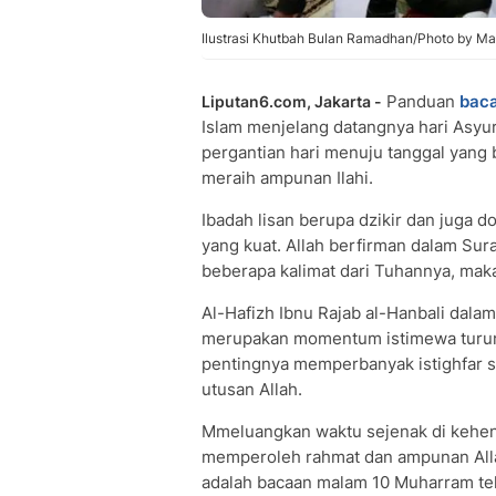
Ilustrasi Khutbah Bulan Ramadhan/Photo by Ma
Panduan
bac
Liputan6.com, Jakarta -
Islam menjelang datangnya hari Asy
pergantian hari menuju tanggal yang b
meraih ampunan Ilahi.
Ibadah lisan berupa dzikir dan juga d
yang kuat. Allah berfirman dalam Su
beberapa kalimat dari Tuhannya, mak
Al-Hafizh Ibnu Rajab al-Hanbali dalam 
merupakan momentum istimewa turun
pentingnya memperbanyak istighfar s
utusan Allah.
Mmeluangkan waktu sejenak di keheni
memperoleh rahmat dan ampunan Alla
adalah bacaan malam 10 Muharram teks