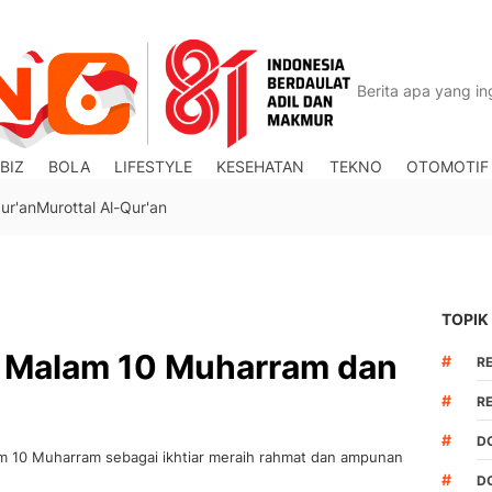
BIZ
BOLA
LIFESTYLE
KESEHATAN
TEKNO
OTOMOTIF
ur'an
Murottal Al-Qur'an
TOPIK
 Malam 10 Muharram dan
#
R
#
R
#
D
m 10 Muharram sebagai ikhtiar meraih rahmat dan ampunan
#
D