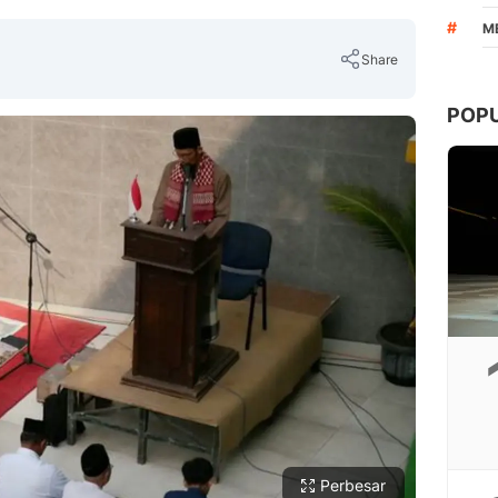
#
M
Share
POP
Copy Link
Perbesar