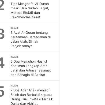
2
Otosia
Tips Menghafal Al-Quran
meski Usia Sudah Lanjut,
Otosia
Metode Efektif dan
Feeds
Rekomendasi Surat
Feeds Liputan6: Kumpul
Terbaru Harian
3
ISLAMI
Spotlight
6 Ayat Al-Quran tentang
Berita Terkini, Kabar Te
Keutamaan Bersedekah di
Dan Dunia - Liputan6.
Jalan Allah, Simak
Penjelasannya
English
Exploring Knowledge, T
4
ISLAMI
En.Liputan6.com
6 Doa Memohon Husnul
Disabilitas
Khatimah Lengkap Arab
Disabilitas Berita Terkini
Latin dan Artinya, Selamat
Harian, Berita Terbaru,
dan Bahagia di Akhirat
Berita
Berita Hari Ini Politik,
5
ISLAMI
Health
7 Doa Agar Anak menjadi
Saleh dan Berbakti kepada
Kabar Berita Terbaru D
Orang Tua, Invetasi Terbaik
Diet, Herbal Terbaik
Dunia dan Akhirat