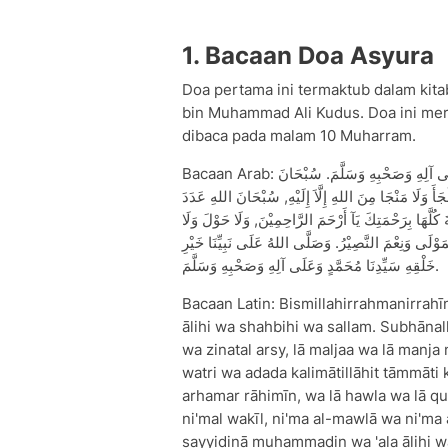
1. Bacaan Doa Asyura
Doa pertama ini termaktub dalam kit
bin Muhammad Ali Kudus. Doa ini mer
dibaca pada malam 10 Muharram.
Bacaan Arab: بِسْمِ اللهِ الرَّحْمٰنِ الرَّحِيْمِ. وَصَلَّى اللهُ عَلَى سَيِّدِنَا مُحَمَّدٍ وَعَلَى آلِهِ وَصَحْبِهِ وَسَلَّمَ. سُبْحَانَ
َأَ وَلَا مَنْجَا مِنَ اللهِ إِلَّاَ إِلَيْهِ, سُبْحَانَ اللهِ عَدَدَ
كُلَّهَا بِرَحْمَتِكَ يَآ أَرْحَمَ الرَّاحِمِيْنَ, وَلَا حَوْلَ وَلَا
لْمَوْلَى وَنِعْمَ النَّصِيْرُ. وَصَلَّى اللهُ عَلَى نَبِيِّنَا خَيْرِ
خَلْقِهِ سَيِّدِنَا مُحَمَّدٍ وَعَلَى آلِهِ وَصَحْبِهِ وَسَلَّمَ.
Bacaan Latin: Bismillahirrahmanirrah
ālihi wa shahbihi wa sallam. Subhānal
wa zinatal arsy, lā maljaa wa lā manja m
watri wa adada kalimātillāhit tāmmāti 
arhamar rāhimīn, wa lā hawla wa lā qu
ni'mal wakīl, ni'ma al-mawlā wa ni'ma a
sayyidinā muhammadin wa 'ala ālihi w