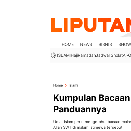
HOME
NEWS
BISNIS
SHOW
ISLAMI
Haji
Ramadan
Jadwal Sholat
Al-Q
Home
Islami
Kumpulan Bacaan
Panduannya
Umat Islam perlu mengetahui bacaan mala
Allah SWT di malam istimewa tersebut