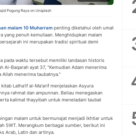
sjid Pogung Raya on Unsplash
aan malam 10 Muharram
penting diketahui oleh umat
ura yang penuh kemuliaan. Menghidupkan malam
ersejarah ini merupakan tradisi spiritual demi
oa pada waktu tersebut memiliki landasan historis
rah Al-Baqarah ayat 37, "Kemudian Adam menerima
a Allah menerima taubatnya."
kitab Latha'if al-Ma'arif menjelaskan Asyura
nya rahmat dan ampunnan. Beliau menegaskan
erta kalimat thayyibah untuk meneladani taubat
ngan malam untuk bermunajat menjadi ikhtiar untuk
h SWT. Merangkum berbagai sumber, berikut ini
 Arab, Latin dan artinya.