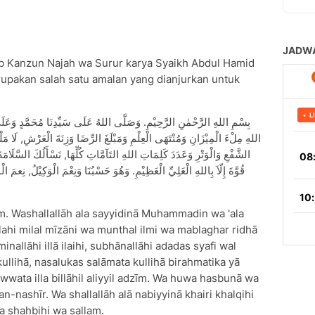
ab Kanzun Najah wa Surur karya Syaikh Abdul Hamid
upakan salah satu amalan yang dianjurkan untuk
اللهِ مِلْءَ الْمِيْزَانِ وَمُنْتَهَى الْعِلْمِ وَمَبْلَغَ الرِّضَا وَزِنَةَ الْعَرْشِ, لَا مَلْج
الشَّفْعِ وَالْوَتْرِ وَعَدَدَ كَلِمَاتِ اللهِ التَآمَّاتِ كُلِّهَا, نَسْأَلُكَ السَّلَامَةَ 
قُوَّةَ إِلّاَ بِاللهِ الْعَلِيِّ الْعَظِيْمِ. وَهُوَ حَسْبُنَا وَنِعْمَ الْوَكِيْلُ, نِعمَ ا
īm. Washallallāh ala sayyidinā Muhammadin wa 'ala
lahi milal mīzāni wa munthal ilmi wa mablaghar ridhā
inallāhi illā ilaihi, subhānallāhi adadas syafi wal
kullihā, nasalukas salāmata kullihā birahmatika yā
wwata illa billāhil aliyyil adzīm. Wa huwa hasbunā wa
n-nashīr. Wa shallallāh alā nabiyyinā khairi khalqihi
a shahbihi wa sallam.