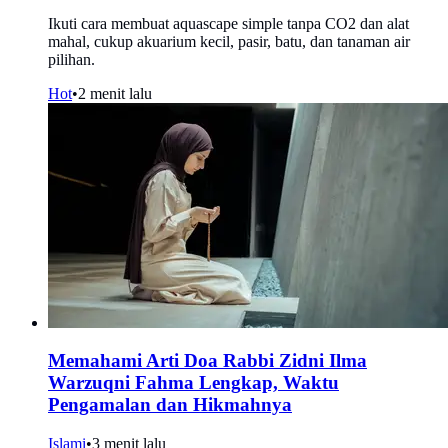
Ikuti cara membuat aquascape simple tanpa CO2 dan alat
mahal, cukup akuarium kecil, pasir, batu, dan tanaman air
pilihan.
Hot
•
2 menit lalu
Memahami Arti Doa Rabbi Zidni Ilma
Warzuqni Fahma Lengkap, Waktu
Pengamalan dan Hikmahnya
Islami
•
3 menit lalu