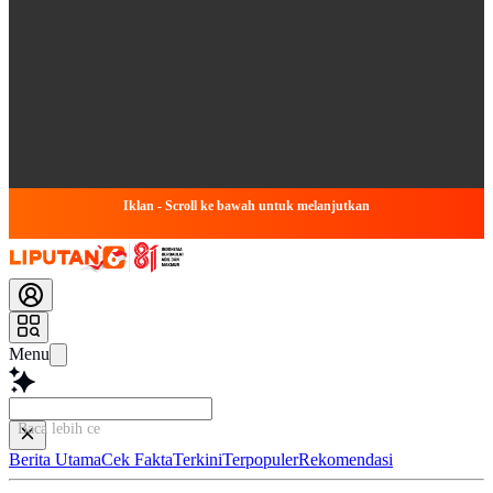
Iklan - Scroll ke bawah untuk melanjutkan
Menu
Baca lebih cepat.
Berita Utama
Cek Fakta
Terkini
Terpopuler
Rekomendasi