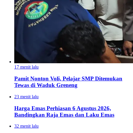
17 menit lalu
Pamit Nonton Voli, Pelajar SMP Ditemukan
Tewas di Waduk Greneng
23 menit lalu
Harga Emas Perhiasan 6 Agustus 2026,
Bandingkan Raja Emas dan Laku Emas
32 menit lalu