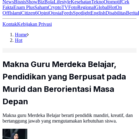
News
Bisnis
ShowBiz
Bola
Lifestyle
Kesehatan
Tekno
Otomotif
Cek
Fakta
Enam Plus
Saham
Crypto
TV
Foto
Regional
Global
Hot
On
Off
Islami
Citizen6
Opini
Otosia
Feeds
Spotlight
English
Disabilitas
Berita
Kontak
Kebijakan Privasi
Home
Hot
Makna Guru Merdeka Belajar,
Pendidikan yang Berpusat pada
Murid dan Berorientasi Masa
Depan
Makna guru Merdeka Belajar berarti pendidik mandiri, kreatif, dan
bertanggung jawab yang mengutamakan kebutuhan siswa.