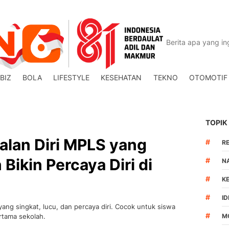
BIZ
BOLA
LIFESTYLE
KESEHATAN
TEKNO
OTOMOTIF
TOPIK
alan Diri MPLS yang
#
R
 Bikin Percaya Diri di
#
N
#
K
#
I
ng singkat, lucu, dan percaya diri. Cocok untuk siswa
#
rtama sekolah.
M