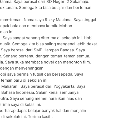
Rahma. Saya berasal dari SD Negeri 2 Sukamaju.
k tanam. Semoga kita bisa belajar dan berteman
eman-teman. Nama saya Rizky Maulana. Saya tinggal
n sepak bola dan membaca komik. Mohon
lah ini.
 Saya sangat senang diterima di sekolah ini. Hobi
ik. Semoga kita bisa saling mengenal lebih dekat.
. Saya berasal dari SMP Harapan Bangsa. Saya
tek. Senang bertemu dengan teman-teman semua.
lia. Saya suka membaca novel dan menonton film.
a dengan menyenangkan.
obi saya bermain futsal dan bersepeda. Saya
eman baru di sekolah ini.
Maharani. Saya berasal dari Yogyakarta. Saya
 Bahasa Indonesia. Salam kenal semuanya.
utra. Saya senang memelihara ikan hias dan
ima saya di kelas ini.
berharap dapat belajar banyak hal dan menjalin
i sekolah ini. Terima kasih.