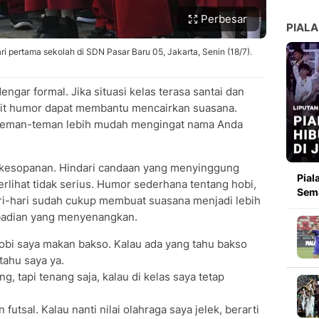
Perbesar
PIALA
i pertama sekolah di SDN Pasar Baru 05, Jakarta, Senin (18/7).
dengar formal. Jika situasi kelas terasa santai dan
kit humor dapat membantu mencairkan suasana.
 teman-teman lebih mudah mengingat nama Anda
 kesopanan. Hindari candaan yang menyinggung
Pial
terlihat tidak serius. Humor sederhana tentang hobi,
Sema
ari-hari sudah cukup membuat suasana menjadi lebih
badian yang menyenangkan.
bi saya makan bakso. Kalau ada yang tahu bakso
 tahu saya ya.
ng, tapi tenang saja, kalau di kelas saya tetap
utsal. Kalau nanti nilai olahraga saya jelek, berarti