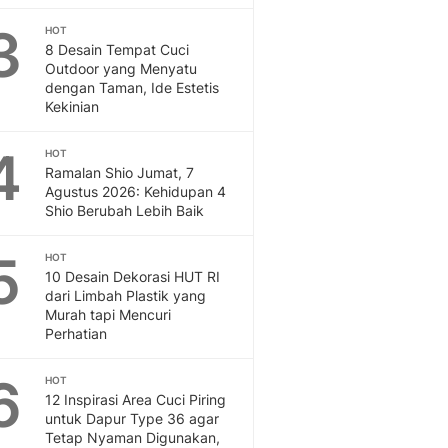
Feeds
3
HOT
Feeds Liputan6: Kumpul
8 Desain Tempat Cuci
Terbaru Harian
Outdoor yang Menyatu
Otosia
dengan Taman, Ide Estetis
Kekinian
Otosia
Spotlight
4
Berita Terkini, Kabar Te
HOT
Ramalan Shio Jumat, 7
Dan Dunia - Liputan6.
Agustus 2026: Kehidupan 4
English
Shio Berubah Lebih Baik
Exploring Knowledge, T
En.Liputan6.com
5
HOT
Disabilitas
10 Desain Dekorasi HUT RI
Disabilitas Berita Terkini
dari Limbah Plastik yang
Harian, Berita Terbaru,
Murah tapi Mencuri
Perhatian
Berita
Berita Hari Ini Politik,
6
HOT
Health
12 Inspirasi Area Cuci Piring
Kabar Berita Terbaru D
untuk Dapur Type 36 agar
Diet, Herbal Terbaik
Tetap Nyaman Digunakan,