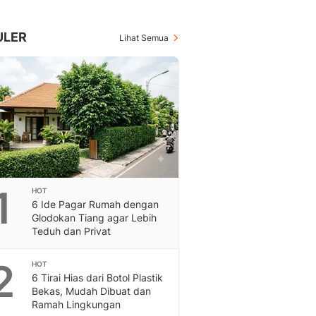
Berita Daerah Dan Peri
Terbaru
Global
ULER
Lihat Semua
Berita Internasional, Sa
Inspiratif, Unik, Dan M
Hot
Hot Liputan6.com Menya
Dan Terbaru
On Off
On Off Liputan6: Sinop
& Berita Bisnis Digital
Islami
1
HOT
Berita & Kajian Islami
6 Ide Pagar Rumah dengan
Hikmah - Liputan6
Glodokan Tiang agar Lebih
Citizen6
Teduh dan Privat
Berita Citizen6 - Medi
Liputan6.com
2
HOT
6 Tirai Hias dari Botol Plastik
Opini
Bekas, Mudah Dibuat dan
Opini Liputan6: Analis
Ramah Lingkungan
Pandang Dan Perspekti