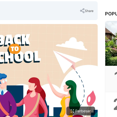
Share
POP
Copy Link
Perbesar