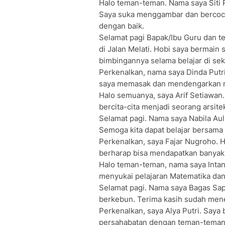
Halo teman-teman. Nama saya Siti 
Saya suka menggambar dan bercoco
dengan baik.
Selamat pagi Bapak/Ibu Guru dan t
di Jalan Melati. Hobi saya bermai
bimbingannya selama belajar di seko
Perkenalkan, nama saya Dinda Putri.
saya memasak dan mendengarkan mus
Halo semuanya, saya Arif Setiawan
bercita-cita menjadi seorang arsi
Selamat pagi. Nama saya Nabila Au
Semoga kita dapat belajar bersam
Perkenalkan, saya Fajar Nugroho. H
berharap bisa mendapatkan banyak t
Halo teman-teman, nama saya Intan 
menyukai pelajaran Matematika dan
Selamat pagi. Nama saya Bagas Sap
berkebun. Terima kasih sudah mener
Perkenalkan, saya Alya Putri. Saya 
persahabatan dengan teman-teman d