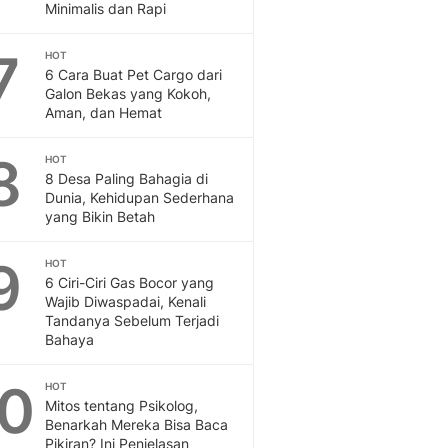
Sport
Minimalis dan Rapi
Berita Bola Terkini, Ja
Klasemen, Hasil Liga
7
HOT
6 Cara Buat Pet Cargo dari
Galon Bekas yang Kokoh,
Aman, dan Hemat
8
HOT
8 Desa Paling Bahagia di
Dunia, Kehidupan Sederhana
yang Bikin Betah
9
HOT
6 Ciri-Ciri Gas Bocor yang
Wajib Diwaspadai, Kenali
Tandanya Sebelum Terjadi
Bahaya
10
HOT
Mitos tentang Psikolog,
Benarkah Mereka Bisa Baca
Pikiran? Ini Penjelasan