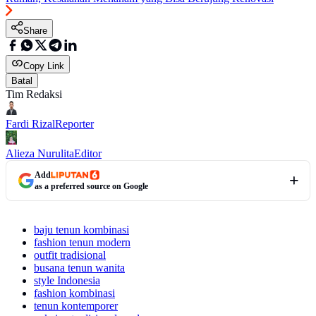
Share
Copy Link
Batal
Tim Redaksi
Fardi Rizal
Reporter
Alieza Nurulita
Editor
Add
as a preferred source on Google
baju tenun kombinasi
fashion tenun modern
outfit tradisional
busana tenun wanita
style Indonesia
fashion kombinasi
tenun kontemporer