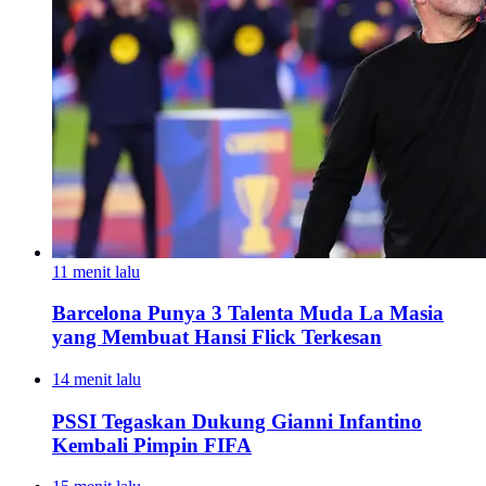
11 menit lalu
Barcelona Punya 3 Talenta Muda La Masia
yang Membuat Hansi Flick Terkesan
14 menit lalu
PSSI Tegaskan Dukung Gianni Infantino
Kembali Pimpin FIFA