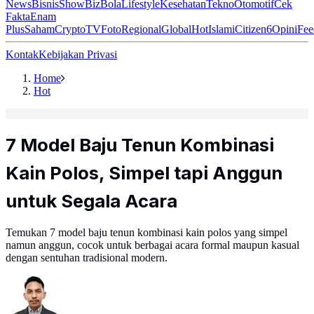
News
Bisnis
ShowBiz
Bola
Lifestyle
Kesehatan
Tekno
Otomotif
Cek
Fakta
Enam
Plus
Saham
Crypto
TV
Foto
Regional
Global
Hot
Islami
Citizen6
Opini
Fee
Kontak
Kebijakan Privasi
Home
Hot
7 Model Baju Tenun Kombinasi
Kain Polos, Simpel tapi Anggun
untuk Segala Acara
Temukan 7 model baju tenun kombinasi kain polos yang simpel
namun anggun, cocok untuk berbagai acara formal maupun kasual
dengan sentuhan tradisional modern.