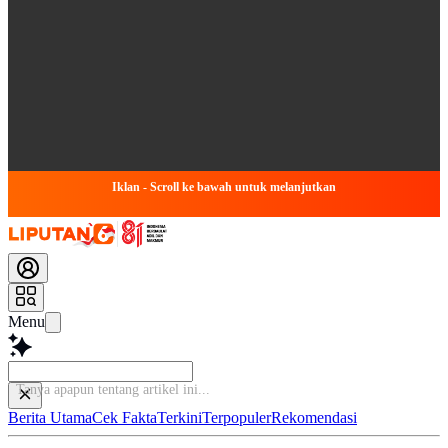
Iklan - Scroll ke bawah untuk melanjutkan
Menu
B
Berita Utama
Cek Fakta
Terkini
Terpopuler
Rekomendasi