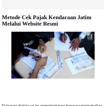
Metode Cek Pajak Kendaraan Jatim
Melalui Website Resmi
Warga mengisi formulir untuk membayar pajak
kendaraan bermotor di samsat keliling di car free day,
Jakarta, Minggu (27/8). Perpanjangan STNK tanpa
BPKB hanya berlaku di gerai Samsat Keliling car free
day. (Liputan6.com/Angga Yuniar)
Dalam era digital saat ini, pemerintah terus berupaya meningkatkan