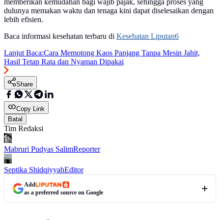
memberikan kemudahan bagi wajib pajak, sehingga proses yang
dulunya memakan waktu dan tenaga kini dapat diselesaikan dengan
lebih efisien.
Baca informasi kesehatan terbaru di
Kesehatan Liputan6
Lanjut Baca:
Cara Memotong Kaos Panjang Tanpa Mesin Jahit,
Hasil Tetap Rata dan Nyaman Dipakai
Share
Copy Link
Batal
Tim Redaksi
Mabruri Pudyas Salim
Reporter
Septika Shidqiyyah
Editor
Add
as a preferred source on Google