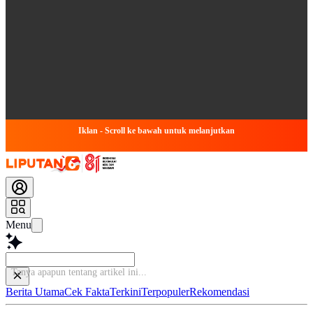
Iklan - Scroll ke bawah untuk melanjutkan
Menu
Baca
Berita Utama
Cek Fakta
Terkini
Terpopuler
Rekomendasi