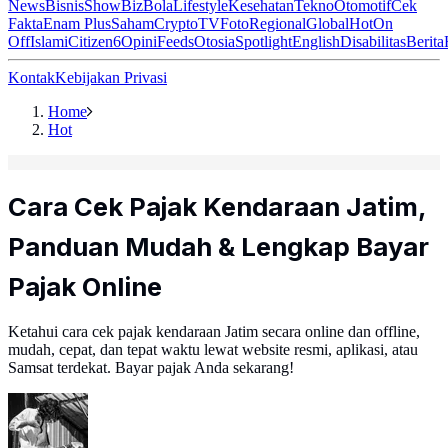
News
Bisnis
ShowBiz
Bola
Lifestyle
Kesehatan
Tekno
Otomotif
Cek
Fakta
Enam Plus
Saham
Crypto
TV
Foto
Regional
Global
Hot
On
Off
Islami
Citizen6
Opini
Feeds
Otosia
Spotlight
English
Disabilitas
Berita
Kontak
Kebijakan Privasi
Home
Hot
Cara Cek Pajak Kendaraan Jatim,
Panduan Mudah & Lengkap Bayar
Pajak Online
Ketahui cara cek pajak kendaraan Jatim secara online dan offline,
mudah, cepat, dan tepat waktu lewat website resmi, aplikasi, atau
Samsat terdekat. Bayar pajak Anda sekarang!