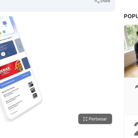
Share
POP
Copy Link
Perbesar