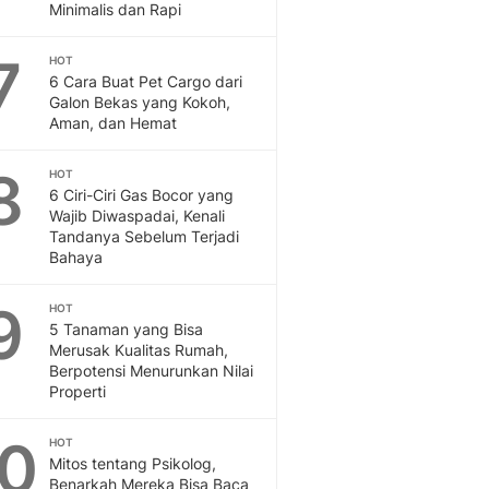
Sport
Minimalis dan Rapi
Berita Bola Terkini, Ja
Klasemen, Hasil Liga
7
HOT
6 Cara Buat Pet Cargo dari
Galon Bekas yang Kokoh,
Aman, dan Hemat
8
HOT
6 Ciri-Ciri Gas Bocor yang
Wajib Diwaspadai, Kenali
Tandanya Sebelum Terjadi
Bahaya
9
HOT
5 Tanaman yang Bisa
Merusak Kualitas Rumah,
Berpotensi Menurunkan Nilai
Properti
10
HOT
Mitos tentang Psikolog,
Benarkah Mereka Bisa Baca