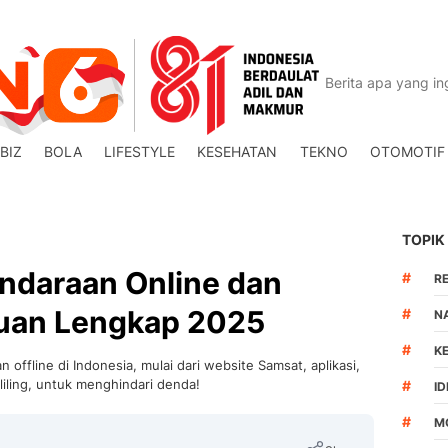
BIZ
BOLA
LIFESTYLE
KESEHATAN
TEKNO
OTOMOTIF
TOPIK
endaraan Online dan
#
R
duan Lengkap 2025
#
N
#
K
 offline di Indonesia, mulai dari website Samsat, aplikasi,
iling, untuk menghindari denda!
#
I
#
M