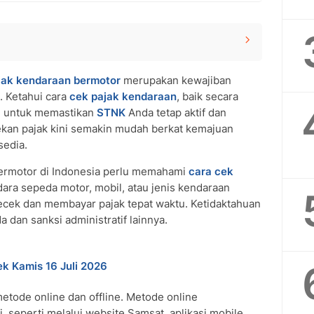
ebsite dan Aplikasi
ak kendaraan bermotor
merupakan kewajiban
. Ketahui cara
cek pajak kendaraan
, baik secara
ng untuk memastikan
STNK
Anda tetap aktif dan
MS
ekan pajak kini semakin mudah berkat kemajuan
sedia.
amsat atau Samsat Keliling
bermotor di Indonesia perlu memahami
cara cek
dara sepeda motor, mobil, atau jenis kendaraan
ecek dan membayar pajak tepat waktu. Ketidaktahuan
a dan sanksi administratif lainnya.
ek Kamis 16 Juli 2026
etode online dan offline. Metode online
seperti melalui website Samsat, aplikasi mobile