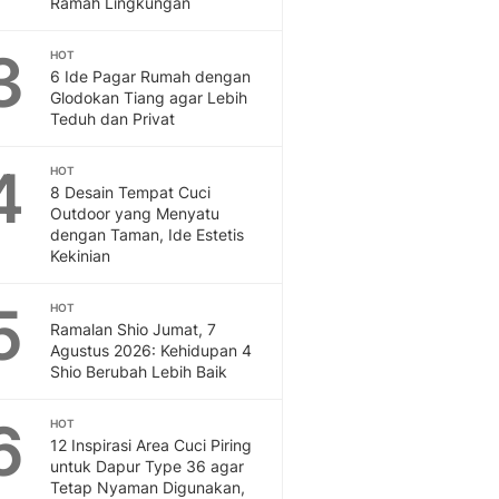
Ramah Lingkungan
Feeds
Feeds Liputan6: Kumpul
3
HOT
Terbaru Harian
6 Ide Pagar Rumah dengan
Otosia
Glodokan Tiang agar Lebih
Teduh dan Privat
Otosia
Spotlight
4
Berita Terkini, Kabar Te
HOT
8 Desain Tempat Cuci
Dan Dunia - Liputan6.
Outdoor yang Menyatu
English
dengan Taman, Ide Estetis
Exploring Knowledge, T
Kekinian
En.Liputan6.com
Disabilitas
5
HOT
Disabilitas Berita Terkini
Ramalan Shio Jumat, 7
Harian, Berita Terbaru,
Agustus 2026: Kehidupan 4
Shio Berubah Lebih Baik
Berita
Berita Hari Ini Politik,
6
HOT
Health
12 Inspirasi Area Cuci Piring
Kabar Berita Terbaru D
untuk Dapur Type 36 agar
Diet, Herbal Terbaik
Tetap Nyaman Digunakan,