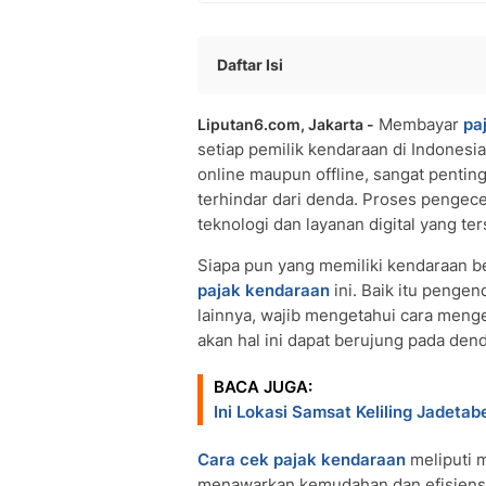
Daftar Isi
Cara Cek Pajak Kendaraan Online di W
Membayar
paj
Liputan6.com, Jakarta -
Melalui Website Resmi Samsat
setiap pemilik kendaraan di Indonesia
Melalui Aplikasi Resmi
online maupun offline, sangat penti
Cara Cek Pajak Kendaraan Melalui S
terhindar dari denda. Proses pengec
Kirim SMS
teknologi dan layanan digital yang ter
Cara Cek Pajak Kendaraan di Kantor S
Kantor Samsat
Siapa pun yang memiliki kendaraan 
pajak kendaraan
Samsat Keliling
ini. Baik itu pengen
lainnya, wajib mengetahui cara meng
akan hal ini dapat berujung pada dend
BACA JUGA:
Ini Lokasi Samsat Keliling Jadetab
Cara cek pajak kendaraan
meliputi m
menawarkan kemudahan dan efisiensi, 