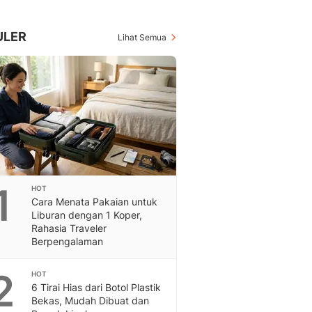
Berita Daerah Dan Peri
Terbaru
Global
ULER
Lihat Semua
Berita Internasional, Sa
Inspiratif, Unik, Dan M
Hot
Hot Liputan6.com Menya
Dan Terbaru
On Off
On Off Liputan6: Sinop
& Berita Bisnis Digital
Islami
1
HOT
Berita & Kajian Islami
Cara Menata Pakaian untuk
Hikmah - Liputan6
Liburan dengan 1 Koper,
Citizen6
Rahasia Traveler
Berpengalaman
Berita Citizen6 - Medi
Liputan6.com
2
Opini
HOT
6 Tirai Hias dari Botol Plastik
Opini Liputan6: Analis
Bekas, Mudah Dibuat dan
Pandang Dan Perspekti