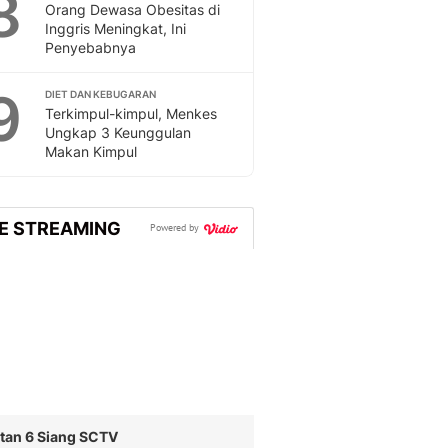
8
Sport
Orang Dewasa Obesitas di
Berita Bola Terkini, Ja
Inggris Meningkat, Ini
Penyebabnya
Klasemen, Hasil Liga
9
DIET DAN KEBUGARAN
Terkimpul-kimpul, Menkes
Ungkap 3 Keunggulan
Makan Kimpul
VE STREAMING
Powered by
tan 6 Siang SCTV