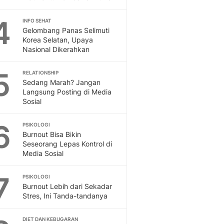
Feeds
Feeds Liputan6: Kumpul
4
INFO SEHAT
Gelombang Panas Selimuti
Terbaru Harian
Korea Selatan, Upaya
Otosia
Nasional Dikerahkan
Otosia
Spotlight
5
RELATIONSHIP
Berita Terkini, Kabar Te
Sedang Marah? Jangan
Dan Dunia - Liputan6.
Langsung Posting di Media
English
Sosial
Exploring Knowledge, T
En.Liputan6.com
6
PSIKOLOGI
Disabilitas
Burnout Bisa Bikin
Seseorang Lepas Kontrol di
Disabilitas Berita Terkini
Media Sosial
Harian, Berita Terbaru,
Berita
7
PSIKOLOGI
Berita Hari Ini Politik,
Burnout Lebih dari Sekadar
Health
Stres, Ini Tanda-tandanya
Kabar Berita Terbaru D
Diet, Herbal Terbaik
DIET DAN KEBUGARAN