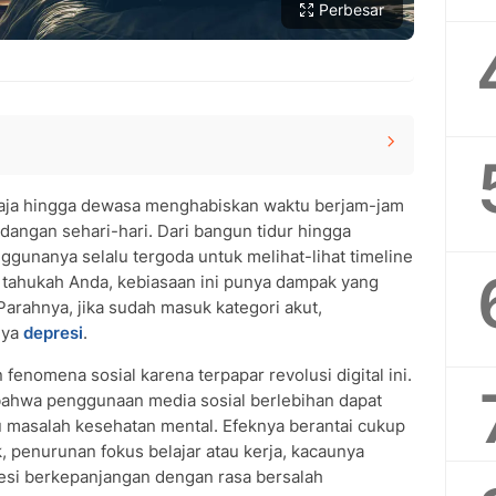
Perbesar
ar Sebelum Tidur
ja hingga dewasa menghabiskan waktu berjam-jam
rjam-jam
ngan sehari-hari. Dari bangun tidur hingga
unanya selalu tergoda untuk melihat-lihat timeline
pi tahukah Anda, kebiasaan ini punya dampak yang
 Parahnya, jika sudah masuk kategori akut,
ningkat
nya
depresi
.
fenomena sosial karena terpapar revolusi digital ini.
n Media Sosial
 bahwa penggunaan media sosial berlebihan dapat
u masalah kesehatan mental. Efeknya berantai cukup
, penurunan fokus belajar atau kerja, kacaunya
presi berkepanjangan dengan rasa bersalah