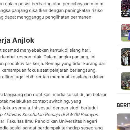
ukan dalam posisi berbaring atau pencahayaan minim.
 jangka panjang dikaitkan dengan peningkatan risiko
ang dapat mengganggu penglihatan permanen.
erja Anjlok
at sosmed menyebabkan kantuk di siang hari,
ambat respon otak. Dalam jangka panjang, ini
 produktivitas kerja. Remaja yang tidur kurang dari
 kemampuan fokus saat pelajaran berlangsung.
rolling juga lebih rentan membuat kesalahan dalam
i langsung dari notifikasi media sosial di jam belajar
 otak melakukan context switching, yang
BERI
fokus semula. Ini sesuai dengan studi berjudul
p Aktivitas Kesehatan Remaja di RW 09 Pekayon
ari Fakultas Ilmu Pendidikan Universitas Negeri
media sosial sangat berdampak terhadap seseorang