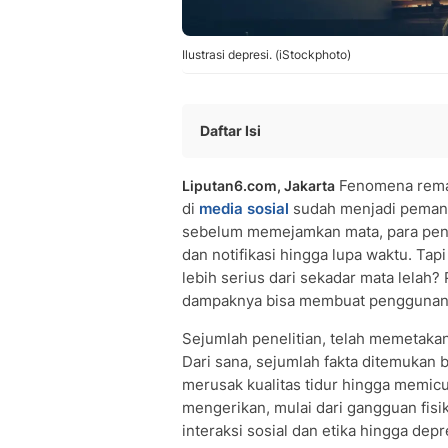
Ilustrasi depresi. (iStockphoto)
Daftar Isi
Tidur Terganggu Akibat Paparan Lay
Fenomena rema
Liputan6.com, Jakarta
Mata Rusak Karena Paparan Layar Be
di
media sosial
sudah menjadi pemanda
Fokus Belajar dan Kerja Anjlok
sebelum memejamkan mata, para pengg
Empati dan Interaksi Sosial Menurun
dan notifikasi hingga lupa waktu. Ta
Komunikasi Tatap Muka Terhambat
lebih serius dari sekadar mata lelah?
Risiko Terpapar Konten Pornografi Me
dampaknya bisa membuat pengguna
Depresi Mengintai dari Balik Timeline
Sejumlah penelitian, telah memetakan 
Bagaimana Cara Mengatasi Kecandua
Dari sana, sejumlah fakta ditemukan
People Also Ask
merusak kualitas tidur hingga memic
mengerikan, mulai dari gangguan fisik
interaksi sosial dan etika hingga de