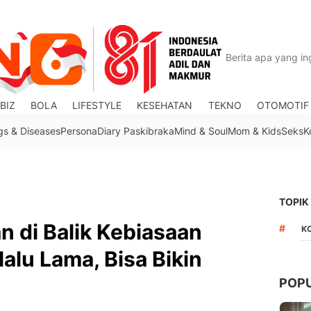
BIZ
BOLA
LIFESTYLE
KESEHATAN
TEKNO
OTOMOTIF
gs & Diseases
Persona
Diary Paskibraka
Mind & Soul
Mom & Kids
Seks
K
TOPIK
n di Balik Kebiasaan
#
K
alu Lama, Bisa Bikin
POP