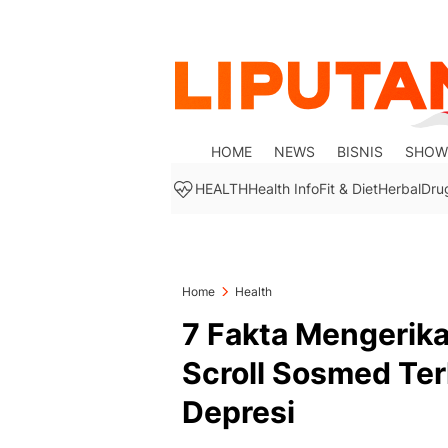
HOME
NEWS
BISNIS
SHOW
HEALTH
Health Info
Fit & Diet
Herbal
Dru
Home
Health
7 Fakta Mengerika
Scroll Sosmed Terl
Depresi