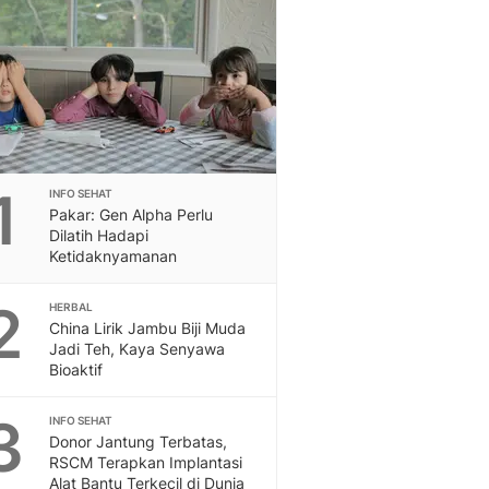
Berita Daerah Dan Peri
Terbaru
Global
Berita Internasional, Sa
Inspiratif, Unik, Dan M
Hot
Hot Liputan6.com Menya
Dan Terbaru
1
INFO SEHAT
On Off
Pakar: Gen Alpha Perlu
On Off Liputan6: Sinop
Dilatih Hadapi
& Berita Bisnis Digital
Ketidaknyamanan
Islami
2
Berita & Kajian Islami
HERBAL
China Lirik Jambu Biji Muda
Hikmah - Liputan6
Jadi Teh, Kaya Senyawa
Citizen6
Bioaktif
Berita Citizen6 - Medi
Liputan6.com
3
INFO SEHAT
Opini
Donor Jantung Terbatas,
Opini Liputan6: Analis
RSCM Terapkan Implantasi
Pandang Dan Perspekti
Alat Bantu Terkecil di Dunia