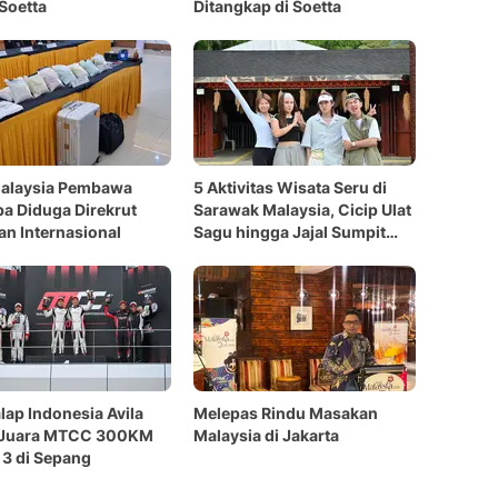
Soetta
Ditangkap di Soetta
Malaysia Pembawa
5 Aktivitas Wisata Seru di
a Diduga Direkrut
Sarawak Malaysia, Cicip Ulat
an Internasional
Sagu hingga Jajal Sumpit
Tradisional
ap Indonesia Avila
Melepas Rindu Masakan
 Juara MTCC 300KM
Malaysia di Jakarta
3 di Sepang