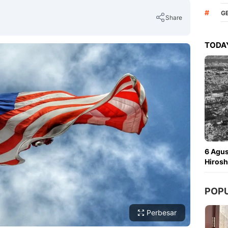
#
G
Share
TODAY
Copy Link
6 Agu
Hirosh
POP
Perbesar