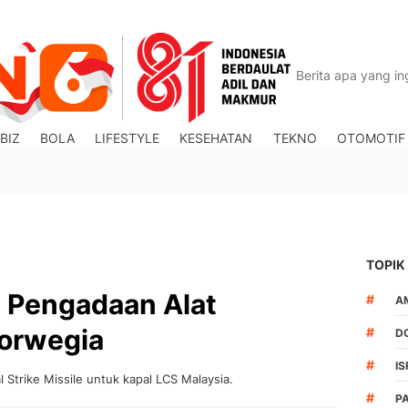
BIZ
BOLA
LIFESTYLE
KESEHATAN
TEKNO
OTOMOTIF
TOPIK
n Pengadaan Alat
#
A
Norwegia
#
D
#
IS
l Strike Missile untuk kapal LCS Malaysia.
#
P