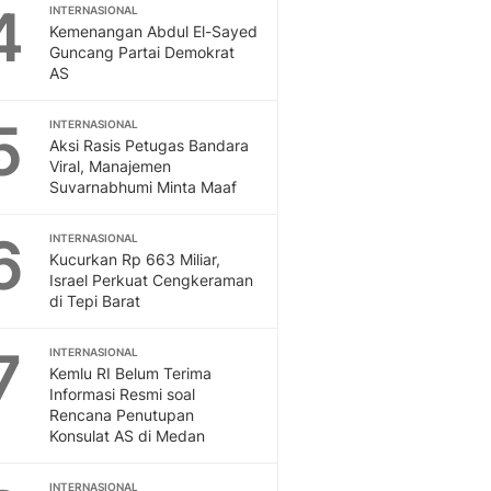
Sport
4
INTERNASIONAL
Berita Bola Terkini, Ja
Kemenangan Abdul El-Sayed
Guncang Partai Demokrat
Klasemen, Hasil Liga
AS
5
INTERNASIONAL
Aksi Rasis Petugas Bandara
Viral, Manajemen
Suvarnabhumi Minta Maaf
6
INTERNASIONAL
Kucurkan Rp 663 Miliar,
Israel Perkuat Cengkeraman
di Tepi Barat
7
INTERNASIONAL
Kemlu RI Belum Terima
Informasi Resmi soal
Rencana Penutupan
Konsulat AS di Medan
INTERNASIONAL