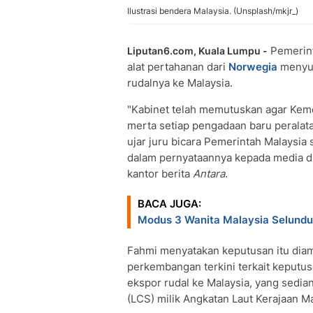
Ilustrasi bendera Malaysia. (Unsplash/mkjr_)
Pemerin
Liputan6.com, Kuala Lumpu -
alat pertahanan dari
Norwegia
menyus
rudalnya ke Malaysia.
"Kabinet telah memutuskan agar Kem
merta setiap pengadaan baru peralat
ujar juru bicara Pemerintah Malaysia
dalam pernyataannya kepada media di
kantor berita
Antara.
BACA JUGA:
Modus 3 Wanita Malaysia Selund
Fahmi menyatakan keputusan itu diam
perkembangan terkini terkait keputu
ekspor rudal ke Malaysia, yang sedia
(LCS) milik Angkatan Laut Kerajaan M