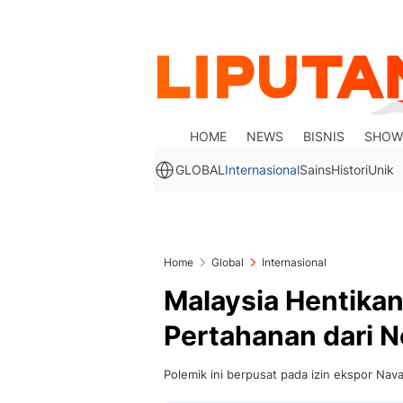
HOME
NEWS
BISNIS
SHOW
GLOBAL
Internasional
Sains
Histori
Unik
Home
Global
Internasional
Malaysia Hentika
Pertahanan dari 
Polemik ini berpusat pada izin ekspor Nava