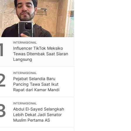
Feeds
Feeds Liputan6: Kumpul
Terbaru Harian
Otosia
Otosia
Spotlight
1
INTERNASIONAL
Berita Terkini, Kabar Te
Influencer TikTok Meksiko
Dan Dunia - Liputan6.
Tewas Ditembak Saat Siaran
English
Langsung
Exploring Knowledge, T
En.Liputan6.com
2
INTERNASIONAL
Disabilitas
Pejabat Selandia Baru
Pancing Tawa Saat Ikut
Disabilitas Berita Terkini
Rapat dari Kamar Mandi
Harian, Berita Terbaru,
Berita
3
INTERNASIONAL
Berita Hari Ini Politik,
Abdul El-Sayed Selangkah
Health
Lebih Dekat Jadi Senator
Kabar Berita Terbaru D
Muslim Pertama AS
Diet, Herbal Terbaik