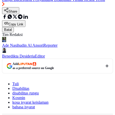
Share
Copy Link
Batal
Tim Redaksi
Ade Nasihudin Al Ansori
Reporter
Benedikta Desideria
Editor
Add
as a preferred source on Google
Tuli
Disabilitas
disabilitas rungu
Kosmin
kosa isyarat keislaman
bahasa isyarat