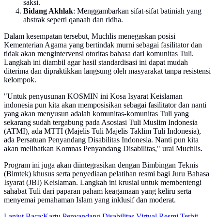
saksi.
Bidang Akhlak
: Menggambarkan sifat-sifat batiniah yang
abstrak seperti qanaah dan ridha.
Dalam kesempatan tersebut, Muchlis menegaskan posisi
Kementerian Agama yang bertindak murni sebagai fasilitator dan
tidak akan mengintervensi otoritas bahasa dari komunitas Tuli.
Langkah ini diambil agar hasil standardisasi ini dapat mudah
diterima dan dipraktikkan langsung oleh masyarakat tanpa resistensi
kelompok.
"Untuk penyusunan KOSMIN ini Kosa Isyarat Keislaman
indonesia pun kita akan memposisikan sebagai fasilitator dan nanti
yang akan menyusun adalah komunitas-komunitas Tuli yang
sekarang sudah tergabung pada Asosiasi Tuli Muslim Indonesia
(ATMI), ada MTTI (Majelis Tuli Majelis Taklim Tuli Indonesia),
ada Persatuan Penyandang Disabilitas Indonesia. Nanti pun kita
akan melibatkan Komnas Penyandang Disabilitas," urai Muchlis.
Program ini juga akan diintegrasikan dengan Bimbingan Teknis
(Bimtek) khusus serta penyediaan pelatihan resmi bagi Juru Bahasa
Isyarat (JBI) Keislaman. Langkah ini krusial untuk membentengi
sahabat Tuli dari paparan paham keagamaan yang keliru serta
menyemai pemahaman Islam yang inklusif dan moderat.
Lanjut Baca:
Kartu Penyandang Disabilitas Virtual Resmi Terbit