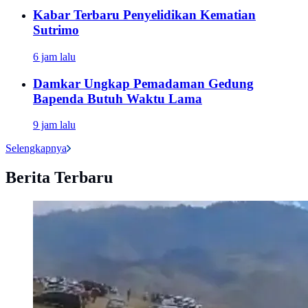
Kabar Terbaru Penyelidikan Kematian
Sutrimo
6 jam lalu
Damkar Ungkap Pemadaman Gedung
Bapenda Butuh Waktu Lama
9 jam lalu
Selengkapnya
Berita Terbaru