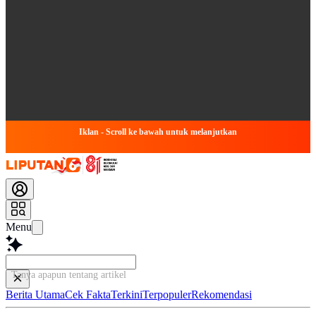
Iklan - Scroll ke bawah untuk melanjutkan
Menu
Tanya apapun tentang artikel ini...
Berita Utama
Cek Fakta
Terkini
Terpopuler
Rekomendasi