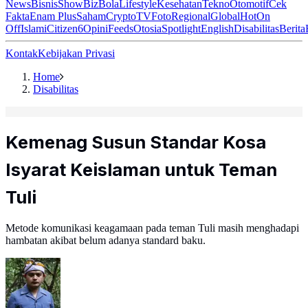
News
Bisnis
ShowBiz
Bola
Lifestyle
Kesehatan
Tekno
Otomotif
Cek
Fakta
Enam Plus
Saham
Crypto
TV
Foto
Regional
Global
Hot
On
Off
Islami
Citizen6
Opini
Feeds
Otosia
Spotlight
English
Disabilitas
Berita
Kontak
Kebijakan Privasi
Home
Disabilitas
Kemenag Susun Standar Kosa
Isyarat Keislaman untuk Teman
Tuli
Metode komunikasi keagamaan pada teman Tuli masih menghadapi
hambatan akibat belum adanya standard baku.