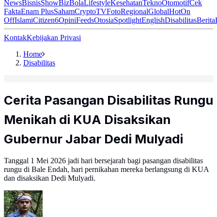
News
Bisnis
ShowBiz
Bola
Lifestyle
Kesehatan
Tekno
Otomotif
Cek
Fakta
Enam Plus
Saham
Crypto
TV
Foto
Regional
Global
Hot
On
Off
Islami
Citizen6
Opini
Feeds
Otosia
Spotlight
English
Disabilitas
Berita
Kontak
Kebijakan Privasi
Home
Disabilitas
Cerita Pasangan Disabilitas Rungu
Menikah di KUA Disaksikan
Gubernur Jabar Dedi Mulyadi
Tanggal 1 Mei 2026 jadi hari bersejarah bagi pasangan disabilitas
rungu di Bale Endah, hari pernikahan mereka berlangsung di KUA
dan disaksikan Dedi Mulyadi.