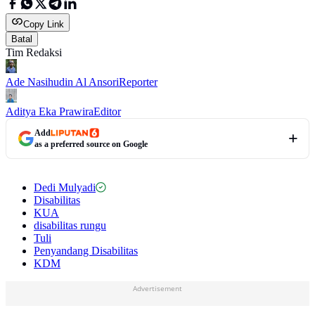
Copy Link
Batal
Tim Redaksi
Ade Nasihudin Al Ansori
Reporter
Aditya Eka Prawira
Editor
Add
as a preferred source on Google
Dedi Mulyadi
Disabilitas
KUA
disabilitas rungu
Tuli
Penyandang Disabilitas
KDM
Advertisement