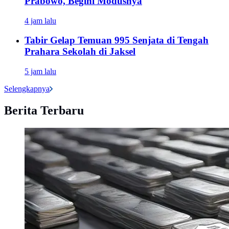
Prabowo, Begini Modusnya
4 jam lalu
Tabir Gelap Temuan 995 Senjata di Tengah
Prahara Sekolah di Jaksel
5 jam lalu
Selengkapnya
Berita Terbaru