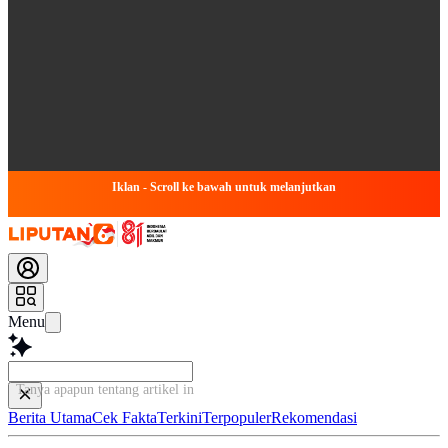
Iklan - Scroll ke bawah untuk melanjutkan
Menu
Tanya apapun tentang artikel ini...
Berita Utama
Cek Fakta
Terkini
Terpopuler
Rekomendasi