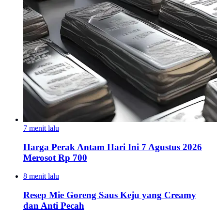
7 menit lalu
Harga Perak Antam Hari Ini 7 Agustus 2026
Merosot Rp 700
8 menit lalu
Resep Mie Goreng Saus Keju yang Creamy
dan Anti Pecah