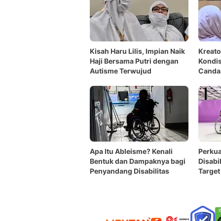
Kisah Haru Lilis, Impian Naik
Kreato
Haji Bersama Putri dengan
Kondis
Autisme Terwujud
Canda
Bicara
Apa Itu Ableisme? Kenali
Perkua
Bentuk dan Dampaknya bagi
Disabil
Penyandang Disabilitas
Target
Pelati