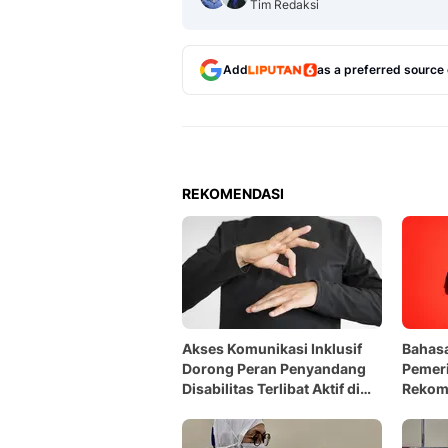
Tim Redaksi
Add
as a preferred source
REKOMENDASI
Akses Komunikasi Inklusif
Bahasa
Dorong Peran Penyandang
Pemeri
Disabilitas Terlibat Aktif di
Rekom
Aktivitas Sosial
Nasion