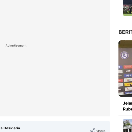
BERI
Advertisement
Jela
Rube
ta Desideria
Share