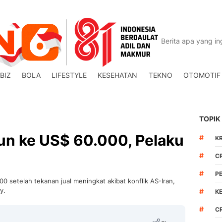
BIZ
BOLA
LIFESTYLE
KESEHATAN
TEKNO
OTOMOTIF
TOPIK
jun ke US$ 60.000, Pelaku
#
K
#
C
#
P
0 setelah tekanan jual meningkat akibat konflik AS-Iran,
y.
#
K
#
C