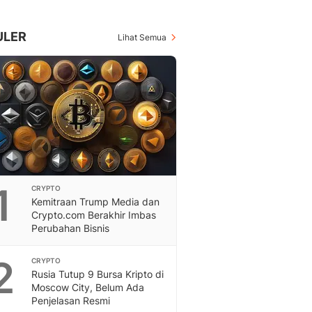
Berita Daerah Dan Peri
Terbaru
Global
ULER
Lihat Semua
Berita Internasional, Sa
Inspiratif, Unik, Dan M
Hot
Hot Liputan6.com Menya
Dan Terbaru
On Off
On Off Liputan6: Sinop
& Berita Bisnis Digital
Islami
1
CRYPTO
Berita & Kajian Islami
Kemitraan Trump Media dan
Hikmah - Liputan6
Crypto.com Berakhir Imbas
Citizen6
Perubahan Bisnis
Berita Citizen6 - Medi
Liputan6.com
2
CRYPTO
Rusia Tutup 9 Bursa Kripto di
Opini
Moscow City, Belum Ada
Opini Liputan6: Analis
Penjelasan Resmi
Pandang Dan Perspekti