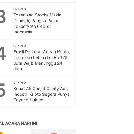
Feeds
3
CRYPTO
Feeds Liputan6: Kumpul
Tokenized Stocks Makin
Terbaru Harian
Diminati, Pangsa Pasar
Otosia
Tokocrypto 64% di
Indonesia
Otosia
Spotlight
4
Berita Terkini, Kabar Te
CRYPTO
Brasil Perketat Aturan Kripto,
Dan Dunia - Liputan6.
Transaksi Lebih dari Rp 178
English
Juta Wajib Menunggu 24
Exploring Knowledge, T
Jam
En.Liputan6.com
Disabilitas
5
CRYPTO
Disabilitas Berita Terkini
Senat AS Genjot Clarity Act,
Harian, Berita Terbaru,
Industri Kripto Segera Punya
Payung Hukum
Berita
Berita Hari Ini Politik,
Health
Kabar Berita Terbaru D
Diet, Herbal Terbaik