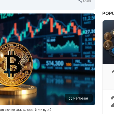
Share
POP
Copy Link
Perbesar
 dari kisaran US$ 62.000. (Foto by AI)