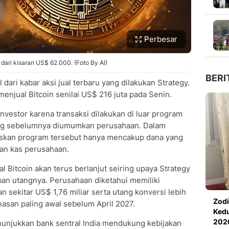
Perbesar
t dari kisaran US$ 62.000. (Foto By AI)
BERI
dari kabar aksi jual terbaru yang dilakukan Strategy.
njual Bitcoin senilai US$ 216 juta pada Senin.
estor karena transaksi dilakukan di luar program
yang sebelumnya diumumkan perusahaan. Dalam
skan program tersebut hanya mencakup dana yang
an kas perusahaan.
al Bitcoin akan terus berlanjut seiring upaya Strategy
ban utangnya. Perusahaan diketahui memiliki
 sekitar US$ 1,76 miliar serta utang konversi lebih
Zodi
nasan paling awal sebelum April 2027.
Kedu
202
enunjukkan bank sentral India mendukung kebijakan