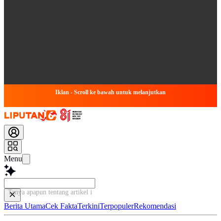
Iklan - Scroll ke bawah untuk melanjutkan
Menu
Tanya apapun tentang artikel ini...
Berita Utama
Cek Fakta
Terkini
Terpopuler
Rekomendasi