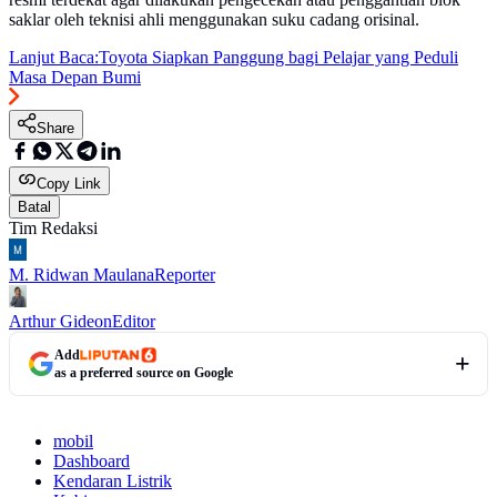
saklar oleh teknisi ahli menggunakan suku cadang orisinal.
Lanjut Baca:
Toyota Siapkan Panggung bagi Pelajar yang Peduli
Masa Depan Bumi
Share
Copy Link
Batal
Tim Redaksi
M. Ridwan Maulana
Reporter
Arthur Gideon
Editor
Add
as a preferred source on Google
mobil
Dashboard
Kendaran Listrik