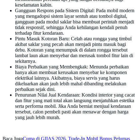
keselamatan kabin.
Gangguan Respons pada Sistem Digital: Pada mobil modern
yang mengadopsi sistem layar sentuh atau tombol digital,
gangguan pada modul saklar bisa membuat perintah menjadi
tidak responsif, sehingga Anda kehilangan kendali penuh
terhadap fitur kendaraan.
Pintu Masuk Kotoran Baru: Celah atau rongga yang timbul
akibat saklar yang pecah akan menjadi pintu masuk bagi
debu. Kotoran yang menumpuk di dalam rongga tersebut
lambat laun akan menyebar dan merusak tombol fitur lain di
sekitarnya.
Biaya Perbaikan yang Membengkak: Menunda perbaikan
hanya akan membuat kerusakan menyebar ke komponen
elektrikal lainnya. Akibatnya, biaya servis yang harus
dikeluarkan akan jauh lebih mahal dibanding melakukan
perbaikan sejak dini.
Penurunan Nilai Jual Kendaraan: Kondisi interior yang cacat
dan fitur yang mati total akan langsung menjatuhkan estetika
serta performa mobil. Jika Anda berniat menjual kendaraan
tersebut, calon pembeli pasti akan menawar dengan harga
yang jauh lebih murah.
Baca Juga
Cuma di GIIAS 2026, Trade-In Mobil Bonus Pelumas