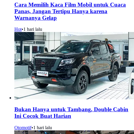
Cara Memilih Kaca Film Mobil untuk Cuaca
Panas, Jangan Tertipu Hanya karena
Warnanya Gelap
Hot
•
1 hari lalu
Bukan Hanya untuk Tambang, Double Cabin
Ini Cocok Buat Harian
Otomotif
•
1 hari lalu