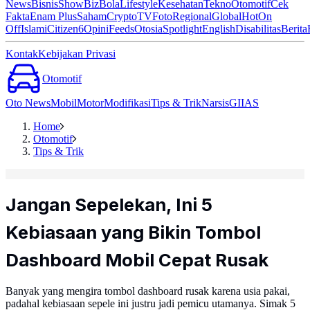
News
Bisnis
ShowBiz
Bola
Lifestyle
Kesehatan
Tekno
Otomotif
Cek
Fakta
Enam Plus
Saham
Crypto
TV
Foto
Regional
Global
Hot
On
Off
Islami
Citizen6
Opini
Feeds
Otosia
Spotlight
English
Disabilitas
Berita
Kontak
Kebijakan Privasi
Otomotif
Oto News
Mobil
Motor
Modifikasi
Tips & Trik
Narsis
GIIAS
Home
Otomotif
Tips & Trik
Jangan Sepelekan, Ini 5
Kebiasaan yang Bikin Tombol
Dashboard Mobil Cepat Rusak
Banyak yang mengira tombol dashboard rusak karena usia pakai,
padahal kebiasaan sepele ini justru jadi pemicu utamanya. Simak 5