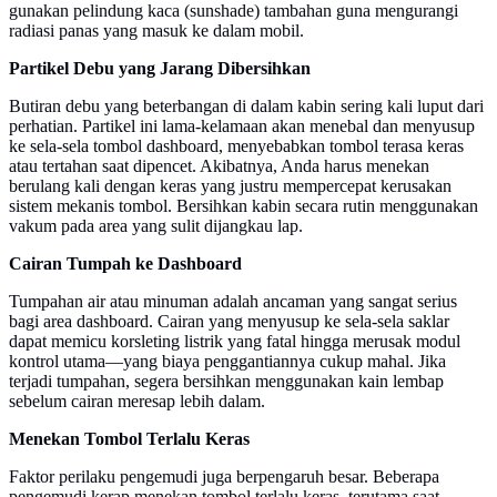
gunakan pelindung kaca (sunshade) tambahan guna mengurangi
radiasi panas yang masuk ke dalam mobil.
Partikel Debu yang Jarang Dibersihkan
Butiran debu yang beterbangan di dalam kabin sering kali luput dari
perhatian. Partikel ini lama-kelamaan akan menebal dan menyusup
ke sela-sela tombol dashboard, menyebabkan tombol terasa keras
atau tertahan saat dipencet. Akibatnya, Anda harus menekan
berulang kali dengan keras yang justru mempercepat kerusakan
sistem mekanis tombol. Bersihkan kabin secara rutin menggunakan
vakum pada area yang sulit dijangkau lap.
Cairan Tumpah ke Dashboard
Tumpahan air atau minuman adalah ancaman yang sangat serius
bagi area dashboard. Cairan yang menyusup ke sela-sela saklar
dapat memicu korsleting listrik yang fatal hingga merusak modul
kontrol utama—yang biaya penggantiannya cukup mahal. Jika
terjadi tumpahan, segera bersihkan menggunakan kain lembap
sebelum cairan meresap lebih dalam.
Menekan Tombol Terlalu Keras
Faktor perilaku pengemudi juga berpengaruh besar. Beberapa
pengemudi kerap menekan tombol terlalu keras, terutama saat