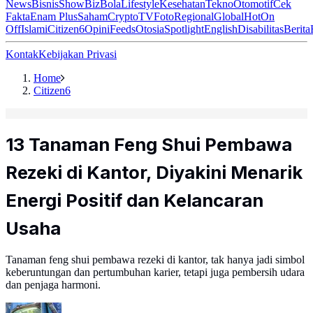
News
Bisnis
ShowBiz
Bola
Lifestyle
Kesehatan
Tekno
Otomotif
Cek
Fakta
Enam Plus
Saham
Crypto
TV
Foto
Regional
Global
Hot
On
Off
Islami
Citizen6
Opini
Feeds
Otosia
Spotlight
English
Disabilitas
Berita
Kontak
Kebijakan Privasi
Home
Citizen6
13 Tanaman Feng Shui Pembawa
Rezeki di Kantor, Diyakini Menarik
Energi Positif dan Kelancaran
Usaha
Tanaman feng shui pembawa rezeki di kantor, tak hanya jadi simbol
keberuntungan dan pertumbuhan karier, tetapi juga pembersih udara
dan penjaga harmoni.