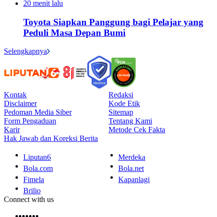
20 menit lalu
Toyota Siapkan Panggung bagi Pelajar yang
Peduli Masa Depan Bumi
Selengkapnya
Kontak
Redaksi
Disclaimer
Kode Etik
Pedoman Media Siber
Sitemap
Form Pengaduan
Tentang Kami
Karir
Metode Cek Fakta
Hak Jawab dan Koreksi Berita
Liputan6
Merdeka
Bola.com
Bola.net
Fimela
Kapanlagi
Brilio
Connect with us