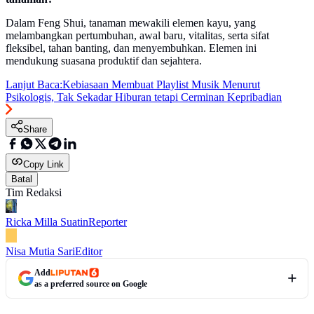
Dalam Feng Shui, tanaman mewakili elemen kayu, yang
melambangkan pertumbuhan, awal baru, vitalitas, serta sifat
fleksibel, tahan banting, dan menyembuhkan. Elemen ini
mendukung suasana produktif dan sejahtera.
Lanjut Baca:
Kebiasaan Membuat Playlist Musik Menurut
Psikologis, Tak Sekadar Hiburan tetapi Cerminan Kepribadian
Share
Copy Link
Batal
Tim Redaksi
Ricka Milla Suatin
Reporter
Nisa Mutia Sari
Editor
Add
as a preferred source on Google