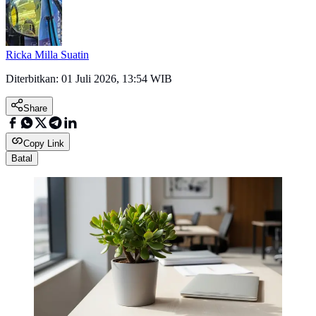
Ricka Milla Suatin
Diterbitkan:
01 Juli 2026, 13:54 WIB
Share
Copy Link
Batal