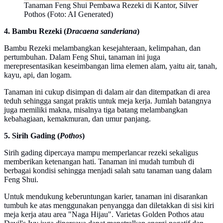
Tanaman Feng Shui Pembawa Rezeki di Kantor, Silver
Pothos (Foto: AI Generated)
4. Bambu Rezeki (
Dracaena sanderiana
)
Bambu Rezeki melambangkan kesejahteraan, kelimpahan, dan
pertumbuhan. Dalam Feng Shui, tanaman ini juga
merepresentasikan keseimbangan lima elemen alam, yaitu air, tanah,
kayu, api, dan logam.
Tanaman ini cukup disimpan di dalam air dan ditempatkan di area
teduh sehingga sangat praktis untuk meja kerja. Jumlah batangnya
juga memiliki makna, misalnya tiga batang melambangkan
kebahagiaan, kemakmuran, dan umur panjang.
5. Sirih Gading (
Pothos
)
Sirih gading dipercaya mampu memperlancar rezeki sekaligus
memberikan ketenangan hati. Tanaman ini mudah tumbuh di
berbagai kondisi sehingga menjadi salah satu tanaman uang dalam
Feng Shui.
Untuk mendukung keberuntungan karier, tanaman ini disarankan
tumbuh ke atas menggunakan penyangga dan diletakkan di sisi kiri
meja kerja atau area "Naga Hijau". Varietas Golden Pothos atau