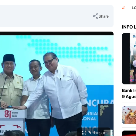
#
L
Share
INFO
Copy Link
Bank I
9 Agus
Perbesar