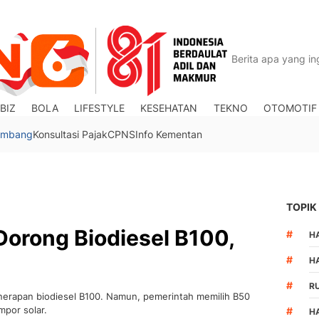
BIZ
BOLA
LIFESTYLE
KESEHATAN
TEKNO
OTOMOTIF
Tambang
Konsultasi Pajak
CPNS
Info Kementan
TOPIK
orong Biodiesel B100,
#
HA
0
#
H
#
R
rapan biodiesel B100. Namun, pemerintah memilih B50
mpor solar.
#
H