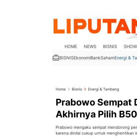
HOME
NEWS
BISNIS
SHOW
BISNIS
Ekonomi
Bank
Saham
Energi & 
Home
Bisnis
Energi & Tambang
Prabowo Sempat D
Akhirnya Pilih B5
Prabowo mengaku sempat mendorong pene
karena dinilai cukup untuk menghentikan i