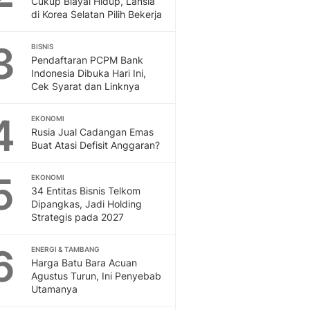
Cukup Biayai Hidup, Lansia
Sport
di Korea Selatan Pilih Bekerja
Berita Bola Terkini, Ja
Klasemen, Hasil Liga
3
BISNIS
Pendaftaran PCPM Bank
Indonesia Dibuka Hari Ini,
Cek Syarat dan Linknya
4
EKONOMI
Rusia Jual Cadangan Emas
Buat Atasi Defisit Anggaran?
5
EKONOMI
34 Entitas Bisnis Telkom
Dipangkas, Jadi Holding
Strategis pada 2027
6
ENERGI & TAMBANG
Harga Batu Bara Acuan
Agustus Turun, Ini Penyebab
Utamanya