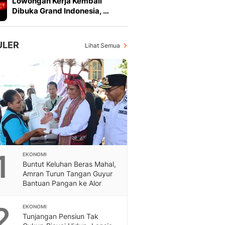
Lowongan Kerja Kembali
Feeds
Dibuka Grand Indonesia, …
Feeds Liputan6: Kumpul
Terbaru Harian
Otosia
ULER
Lihat Semua
Otosia
Spotlight
Berita Terkini, Kabar Te
Dan Dunia - Liputan6.
English
Exploring Knowledge, T
En.Liputan6.com
Disabilitas
Disabilitas Berita Terkini
1
EKONOMI
Harian, Berita Terbaru,
Buntut Keluhan Beras Mahal,
Berita
Amran Turun Tangan Guyur
Berita Hari Ini Politik,
Bantuan Pangan ke Alor
Health
Kabar Berita Terbaru D
2
EKONOMI
Diet, Herbal Terbaik
Tunjangan Pensiun Tak