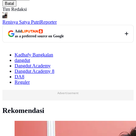
Batal
Tim Redaksi
Renisya Satya Putri
Reporter
Add
as a preferred source on Google
Kadhafy Bangkalan
dangdut
Dangdut Academy
Dangdut Academy 8
DA8
Reguler
Advertisement
Rekomendasi