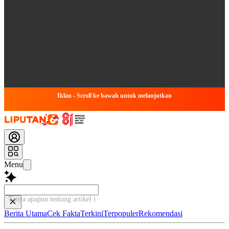
Iklan - Scroll ke bawah untuk melanjutkan
Menu
Tanya apapun tentang artikel ini...
Berita Utama
Cek Fakta
Terkini
Terpopuler
Rekomendasi