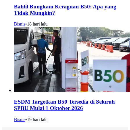
Bahlil Bungkam Keraguan B50: Apa yang
Tidak Mungkin?
Bisnis
•
18 hari lalu
ESDM Targetkan B50 Tersedia di Seluruh
SPBU Mulai 1 Oktober 2026
Bisnis
•
19 hari lalu