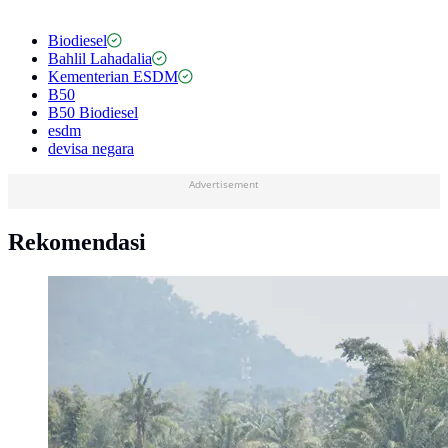
Biodiesel
Bahlil Lahadalia
Kementerian ESDM
B50
B50 Biodiesel
esdm
devisa negara
Advertisement
Rekomendasi