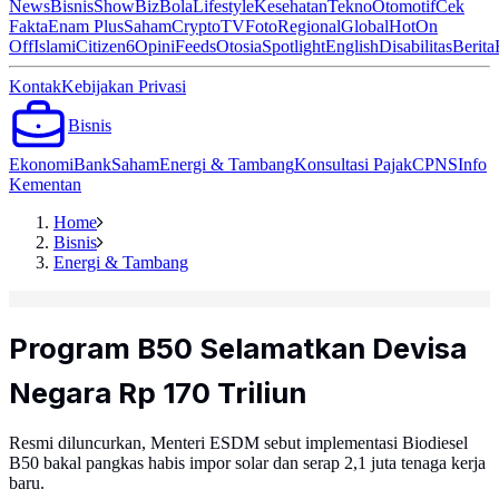
News
Bisnis
ShowBiz
Bola
Lifestyle
Kesehatan
Tekno
Otomotif
Cek
Fakta
Enam Plus
Saham
Crypto
TV
Foto
Regional
Global
Hot
On
Off
Islami
Citizen6
Opini
Feeds
Otosia
Spotlight
English
Disabilitas
Berita
Kontak
Kebijakan Privasi
Bisnis
Ekonomi
Bank
Saham
Energi & Tambang
Konsultasi Pajak
CPNS
Info
Kementan
Home
Bisnis
Energi & Tambang
Program B50 Selamatkan Devisa
Negara Rp 170 Triliun
Resmi diluncurkan, Menteri ESDM sebut implementasi Biodiesel
B50 bakal pangkas habis impor solar dan serap 2,1 juta tenaga kerja
baru.