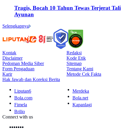
Tragis, Bocah 10 Tahun Tewas Terjerat Tali
Ayunan
Selengkapnya
Kontak
Redaksi
Disclaimer
Kode Etik
Pedoman Media Siber
Sitemap
Form Pengaduan
Tentang Kami
Karir
Metode Cek Fakta
Hak Jawab dan Koreksi Berita
Liputan6
Merdeka
Bola.com
Bola.net
Fimela
Kapanlagi
Brilio
Connect with us