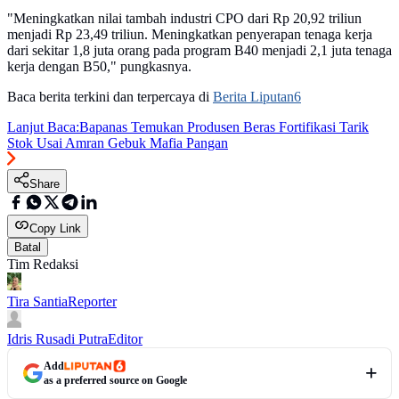
"Meningkatkan nilai tambah industri CPO dari Rp 20,92 triliun
menjadi Rp 23,49 triliun. Meningkatkan penyerapan tenaga kerja
dari sekitar 1,8 juta orang pada program B40 menjadi 2,1 juta tenaga
kerja dengan B50," pungkasnya.
Baca berita terkini dan terpercaya di
Berita Liputan6
Lanjut Baca:
Bapanas Temukan Produsen Beras Fortifikasi Tarik
Stok Usai Amran Gebuk Mafia Pangan
Share
Copy Link
Batal
Tim Redaksi
Tira Santia
Reporter
Idris Rusadi Putra
Editor
Add
as a preferred source on Google