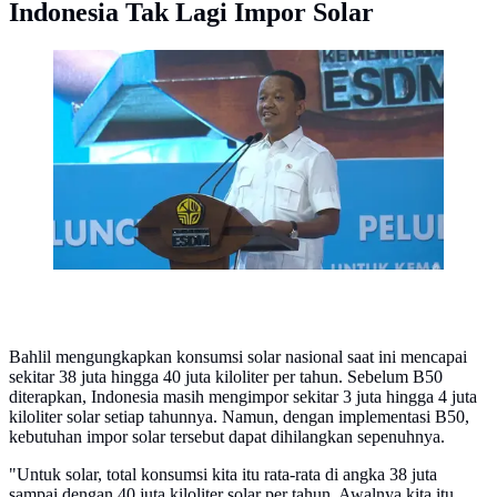
Indonesia Tak Lagi Impor Solar
Menteri ESDM Bahlil Lahadalia saat memberikan
sambutan pada peluncuran program Biodiesel B50 di
Karawang, Kamis (9/7/2026).(Liputan6.com/Tira)
Bahlil mengungkapkan konsumsi solar nasional saat ini mencapai
sekitar 38 juta hingga 40 juta kiloliter per tahun. Sebelum B50
diterapkan, Indonesia masih mengimpor sekitar 3 juta hingga 4 juta
kiloliter solar setiap tahunnya. Namun, dengan implementasi B50,
kebutuhan impor solar tersebut dapat dihilangkan sepenuhnya.
"Untuk solar, total konsumsi kita itu rata-rata di angka 38 juta
sampai dengan 40 juta kiloliter solar per tahun. Awalnya kita itu