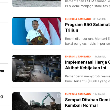
Kementerian ESDM tambah ku
PLN demi menjaga stabilitas
pemadaman listrik.
ENERGI & TAMBANG
30 hari lalu
Program B50 Selamat
Triliun
Resmi diluncurkan, Menteri 
bakal pangkas habis impor sol
baru.
ENERGI & TAMBANG
1 bulan lalu
Implementasi Harga G
Akibat Kebijakan Ini
asa
Kemenperin menyoroti realis
Bumi Tertentu (HGBT) yang din
ENERGI & TAMBANG
1 bulan lalu
ng
Sempat Ditahan Demi 
Kembali Normal