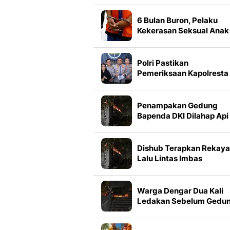
3 Faktanya
6 Bulan Buron, Pelaku
Kekerasan Seksual Anak
Ditangkap Sembunyi di
Mobil Travel
Polri Pastikan
Pemeriksaan Kapolresta
Banda Aceh Berjalan
Transparan
Penampakan Gedung
Bapenda DKI Dilahap Api
Dishub Terapkan Rekay
Lalu Lintas Imbas
Kebakaran Gedung
Bapenda DKI
Warga Dengar Dua Kali
Ledakan Sebelum Gedu
Bapenda DKI Kebakaran