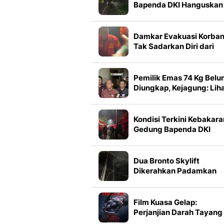
Bapenda DKI Hanguskan
Lantai
Damkar Evakuasi Korba
Tak Sadarkan Diri dari
Gedung Bapenda DKI
Pemilik Emas 74 Kg Bel
Diungkap, Kejagung: Lih
di Persidangan
Kondisi Terkini Kebakara
Gedung Bapenda DKI
Dua Bronto Skylift
Dikerahkan Padamkan
Kebakaran Gedung
Bapenda DKI
Film Kuasa Gelap:
Perjanjian Darah Tayang
dalam Format IMAX, Sim