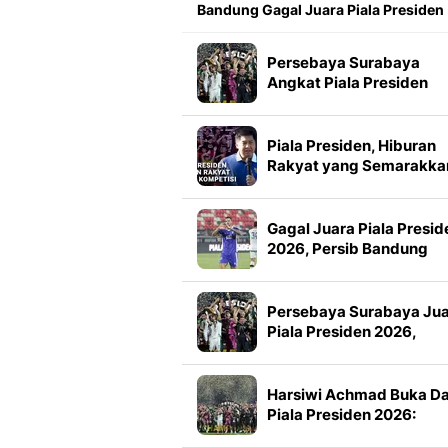
Bandung Gagal Juara Piala Presiden
Persebaya Surabaya
Angkat Piala Presiden
2026, Francisco Rivera:
Kini Kami Lebih Percaya
Diri
Piala Presiden, Hiburan
Rakyat yang Semarakka
Jeda Kompetisi
Gagal Juara Piala Presid
2026, Persib Bandung
Petik Banyak Pelajaran
Persebaya Surabaya Ju
Piala Presiden 2026,
Manajemen Imbau Bone
Tak Konvoi
Harsiwi Achmad Buka D
Piala Presiden 2026:
Meningkat 16 Persen dar