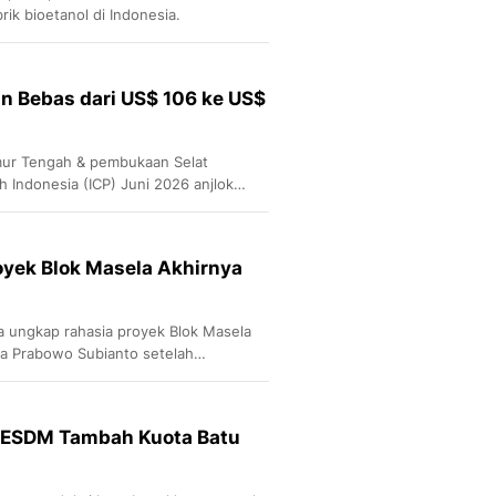
rik bioetanol di Indonesia.
un Bebas dari US$ 106 ke US$
mur Tengah & pembukaan Selat
 Indonesia (ICP) Juni 2026 anjlok
royek Blok Masela Akhirnya
a ungkap rahasia proyek Blok Masela
era Prabowo Subianto setelah
, ESDM Tambah Kuota Batu