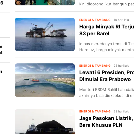
 6
kini didorong ikut bangun pab
ENERGI & TAMBANG
19 hari lalu
n
Harga Minyak RI Terj
83 per Barel
Imbas meredanya tensi di Ti
um
Hormuz, harga minyak mentah
at
menjadi US$ 83,45 per barel.
ENERGI & TAMBANG
23 hari lalu
n
Lewati 6 Presiden, P
Dimulai Era Prabowo
Menteri ESDM Bahlil Lahadali
akhirnya bisa dieksekusi di 
terkatung-katung 28 tahun.
ENERGI & TAMBANG
28 hari lalu
Jaga Pasokan Listrik
Bara Khusus PLN
ak