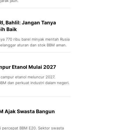
jarak jauh.
I, Bahlil: Jangan Tanya
ih Baik
nya 770 ribu barel minyak mentah Rusia
melanggar aturan dan stok BBM aman.
mpur Etanol Mulai 2027
 campur etanol meluncur 2027.
BM dan perkuat industri dalam negeri.
DM Ajak Swasta Bangun
mi percepat BBM E20. Sektor swasta