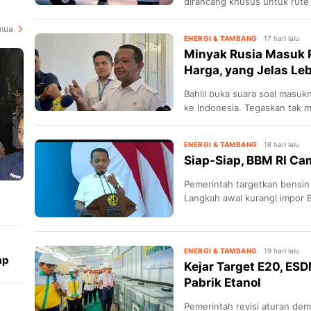
dirancang khusus untuk rute 
mua
ENERGI & TAMBANG
17 hari lalu
Minyak Rusia Masuk R
Harga, yang Jelas Leb
Bahlil buka suara soal masuk
ke Indonesia. Tegaskan tak 
ENERGI & TAMBANG
18 hari lalu
Siap-Siap, BBM RI Ca
Pemerintah targetkan bensin
Langkah awal kurangi impor B
ENERGI & TAMBANG
19 hari lalu
ap
Kejar Target E20, ES
Pabrik Etanol
Pemerintah revisi aturan de