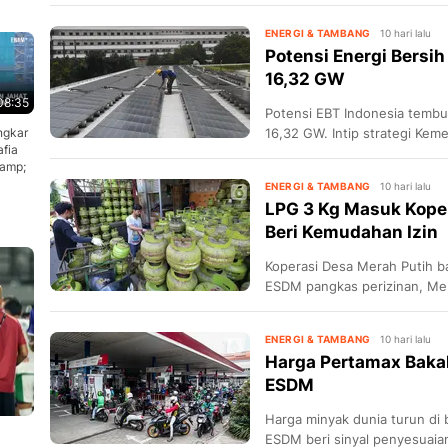
ENERGI & TAMBANG
10 hari lalu
Potensi Energi Bersih
16,32 GW
08:35
Potensi EBT Indonesia temb
ngkar
16,32 GW. Intip strategi Kem
fia
bersih.
&amp;
ENERGI & TAMBANG
10 hari lalu
LPG 3 Kg Masuk Kope
Beri Kemudahan Izin
Koperasi Desa Merah Putih ba
ESDM pangkas perizinan, M
ENERGI & TAMBANG
10 hari lalu
Harga Pertamax Bakal
ESDM
Harga minyak dunia turun di
ESDM beri sinyal penyesuaia