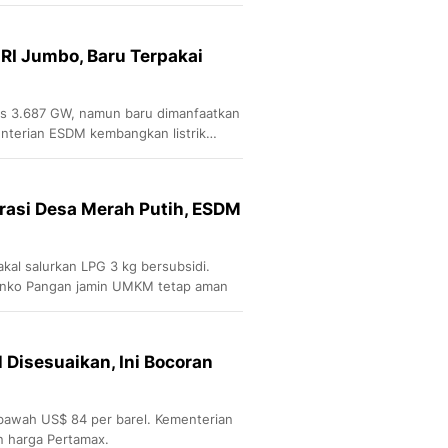
Sport
Berita Bola Terkini, Ja
Klasemen, Hasil Liga
 RI Jumbo, Baru Terpakai
us 3.687 GW, namun baru dimanfaatkan
enterian ESDM kembangkan listrik
rasi Desa Merah Putih, ESDM
kal salurkan LPG 3 kg bersubsidi.
enko Pangan jamin UMKM tetap aman
 Disesuaikan, Ini Bocoran
 bawah US$ 84 per barel. Kementerian
n harga Pertamax.