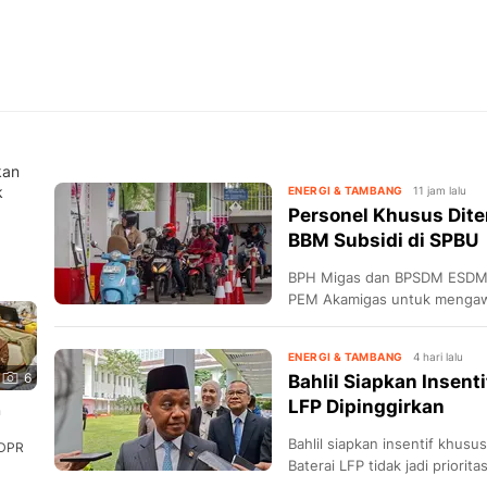
kan
k
ENERGI & TAMBANG
11 jam lalu
Personel Khusus Dite
BBM Subsidi di SPBU
BPH Migas dan BPSDM ESDM 
PEM Akamigas untuk mengawa
sasaran di SPBU.
ENERGI & TAMBANG
4 hari lalu
6
Bahlil Siapkan Insentif
LFP Dipinggirkan
n
Bahlil siapkan insentif khusus
 DPR
Baterai LFP tidak jadi priori