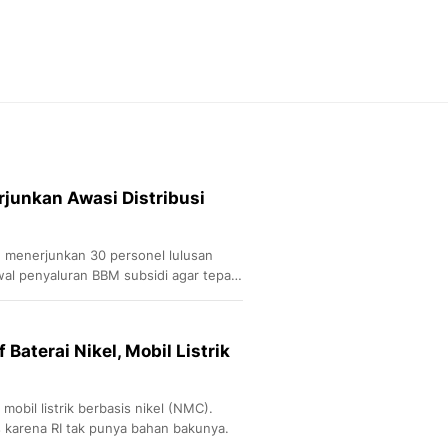
Feeds
Feeds Liputan6: Kumpul
Terbaru Harian
Otosia
Otosia
Spotlight
Berita Terkini, Kabar Te
Dan Dunia - Liputan6.
rjunkan Awasi Distribusi
English
Exploring Knowledge, T
En.Liputan6.com
menerjunkan 30 personel lulusan
Disabilitas
l penyaluran BBM subsidi agar tepat
Disabilitas Berita Terkini
Harian, Berita Terbaru,
Berita
 Baterai Nikel, Mobil Listrik
Berita Hari Ini Politik,
Health
Kabar Berita Terbaru D
 mobil listrik berbasis nikel (NMC).
Diet, Herbal Terbaik
tas karena RI tak punya bahan bakunya.