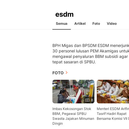
esdm
Semua
Artikel
Foto
Video
BPH Migas dan BPSDM ESDM menerjun
30 personel lulusan PEM Akamigas untu
mengawal penyaluran BBM subsidi agar
tepat sasaran di SPBU.
FOTO
8
Imbas Kekosongan Stok
Menteri ESDM Arifi
BBM, Pegawai SPBU
Tasrif Hadiri Rapat
Swasta Jajakan Minuman
Bersama Komisi VII
Dingin