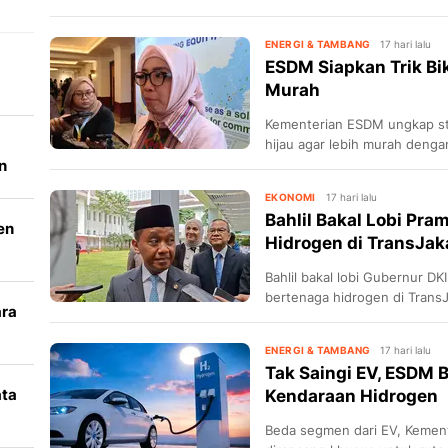
ENERGI & TAMBANG
17 hari lalu
ESDM Siapkan Trik Bi
Murah
Kementerian ESDM ungkap str
hijau agar lebih murah denga
n
berlebih dari PLTS dan PLTA.
EKONOMI
17 hari lalu
Bahlil Bakal Lobi Pr
en
Hidrogen di TransJak
Bahlil bakal lobi Gubernur D
bertenaga hidrogen di TransJ
ara
PLN & Pertamina.
k
ENERGI & TAMBANG
17 hari lalu
Tak Saingi EV, ESDM
ata
Kendaraan Hidrogen
Beda segmen dari EV, Kemen
i