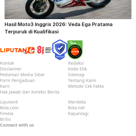
Hasil Moto3 Inggris 2026: Veda Ega Pratama
Terpuruk di Kualifikasi
Kontak
Redaksi
Disclaimer
Kode Etik
Pedoman Media Siber
Sitemap
Form Pengaduan
Tentang Kami
Karir
Metode Cek Fakta
Hak Jawab dan Koreksi Berita
Liputan6
Merdeka
Bola.com
Bola.net
Fimela
Kapanlagi
Brilio
Connect with us