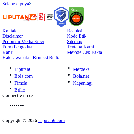
Selengkapnya
Kontak
Redaksi
Disclaimer
Kode Etik
Pedoman Media Siber
Sitemap
Form Pengaduan
Tentang Kami
Karir
Metode Cek Fakta
Hak Jawab dan Koreksi Berita
Liputan6
Merdeka
Bola.com
Bola.net
Fimela
Kapanlagi
Brilio
Connect with us
Copyright © 2026
Liputan6.com