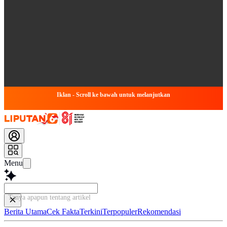
Iklan - Scroll ke bawah untuk melanjutkan
Menu
Tanya apapun tentang artikel ini...
Berita Utama
Cek Fakta
Terkini
Terpopuler
Rekomendasi