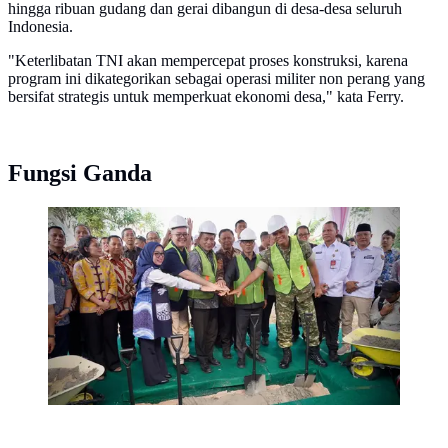
hingga ribuan gudang dan gerai dibangun di desa-desa seluruh
Indonesia.
"Keterlibatan TNI akan mempercepat proses konstruksi, karena
program ini dikategorikan sebagai operasi militer non perang yang
bersifat strategis untuk memperkuat ekonomi desa," kata Ferry.
Fungsi Ganda
Menteri Koperasi Ferry Juliantoro dalam
groundbreaking gudang dan gerai Kopdes Merah Putih
di Desa Wanajaya, Kecamatan Cibitung, Kabupaten
Bekasi, Jawa Barat, Jumat sore (17/10/2025). (Dok
Kemenkop)