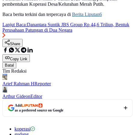
pembentukan Koperasi Desa/Kelurahan Merah Putih.
Baca berita terkini dan terpercaya di
Berita Liputan6
Lanjut Baca:
Danantara Suntik JBS Group Rp 44,6 Triliun, Bentuk
Perusahaan Patungan di Dua Negara
Share
Copy Link
Batal
Tim Redaksi
Arief Rahman H
Reporter
Arthur Gideon
Editor
Add
as a preferred source on Google
koperasi
gudang