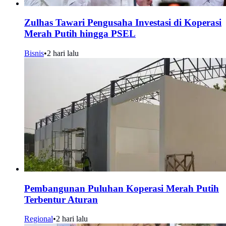
Zulhas Tawari Pengusaha Investasi di Koperasi
Merah Putih hingga PSEL
Bisnis
•
2 hari lalu
Pembangunan Puluhan Koperasi Merah Putih
Terbentur Aturan
Regional
•
2 hari lalu