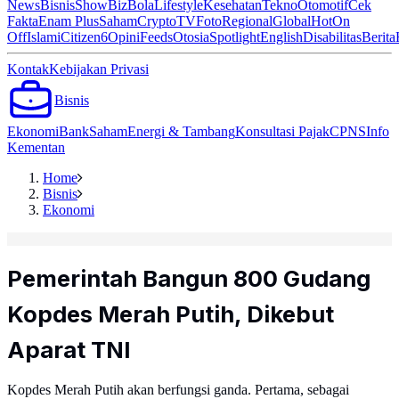
News
Bisnis
ShowBiz
Bola
Lifestyle
Kesehatan
Tekno
Otomotif
Cek
Fakta
Enam Plus
Saham
Crypto
TV
Foto
Regional
Global
Hot
On
Off
Islami
Citizen6
Opini
Feeds
Otosia
Spotlight
English
Disabilitas
Berita
Kontak
Kebijakan Privasi
Bisnis
Ekonomi
Bank
Saham
Energi & Tambang
Konsultasi Pajak
CPNS
Info
Kementan
Home
Bisnis
Ekonomi
Pemerintah Bangun 800 Gudang
Kopdes Merah Putih, Dikebut
Aparat TNI
Kopdes Merah Putih akan berfungsi ganda. Pertama, sebagai