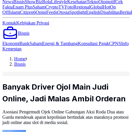
News
Bisnis
ShowBiz
Bola
Lifestyle
Kesehatan
Tekno
Otomotif
Cek
Fakta
Enam Plus
Saham
Crypto
TV
Foto
Regional
Global
Hot
On
Off
Islami
Citizen6
Opini
Feeds
Otosia
Spotlight
English
Disabilitas
Berita
Kontak
Kebijakan Privasi
Bisnis
Ekonomi
Bank
Saham
Energi & Tambang
Konsultasi Pajak
CPNS
Info
Kementan
Home
Bisnis
Banyak Driver Ojol Main Judi
Online, Jadi Malas Ambil Orderan
Asosiasi Pengemudi Ojek Online Gabungan Aksi Roda Dua atau
Garda mendesak aparat kepolisian bertindak atas maraknya promosi
judi online atau slot di media sosial.