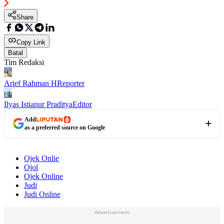
Share
Copy Link
Batal
Tim Redaksi
Arief Rahman H
Reporter
Ilyas Istianur Praditya
Editor
Add
as a preferred source on Google
Ojek Onlie
Ojol
Ojek Online
Judi
Judi Online
Advertisement