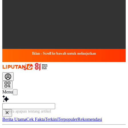
Iklan - Scroll ke bawah untuk melanjutkan
Menu
Tanya apapun tentang artikel ini...
Berita Utama
Cek Fakta
Terkini
Terpopuler
Rekomendasi