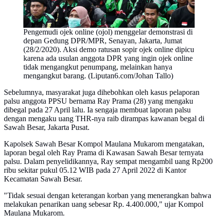
Pengemudi ojek online (ojol) menggelar demonstrasi di
depan Gedung DPR/MPR, Senayan, Jakarta, Jumat
(28/2/2020). Aksi demo ratusan sopir ojek online dipicu
karena ada usulan anggota DPR yang ingin ojek online
tidak mengangkut penumpang, melainkan hanya
mengangkut barang. (Liputan6.com/Johan Tallo)
Sebelumnya, masyarakat juga dihebohkan oleh kasus pelaporan
palsu anggota PPSU bernama Ray Prama (28) yang mengaku
dibegal pada 27 April lalu. Ia sengaja membuat laporan palsu
dengan mengaku uang THR-nya raib dirampas kawanan begal di
Sawah Besar, Jakarta Pusat.
Kapolsek Sawah Besar Kompol Maulana Mukarom mengatakan,
laporan begal oleh Ray Prama di Kawasan Sawah Besar ternyata
palsu. Dalam penyelidikannya, Ray sempat mengambil uang Rp200
ribu sekitar pukul 05.12 WIB pada 27 April 2022 di Kantor
Kecamatan Sawah Besar.
"Tidak sesuai dengan keterangan korban yang menerangkan bahwa
melakukan penarikan uang sebesar Rp. 4.400.000," ujar Kompol
Maulana Mukarom.