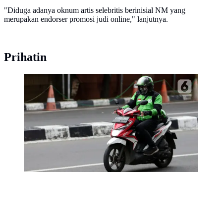
"Diduga adanya oknum artis selebritis berinisial NM yang
merupakan endorser promosi judi online," lanjutnya.
Prihatin
Ojek online beraktivitas dengan tetap mengenakan
masker di kawasan Kuningan, Jakarta, Jumat
(22/10/2021). Pemerintah mengingatkan masyarakat
untuk tetap waspada dan selalu mematuhi protokol
kesehatan menyusul prediksi bakal terjadinya
gelombang ketiga COVID-19. (Liputan6.com/Helmi
Fithriansyah)