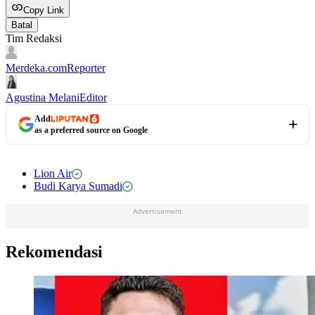
Copy Link
Batal
Tim Redaksi
Merdeka.com
Reporter
Agustina Melani
Editor
Add
as a preferred source on Google
Lion Air
Budi Karya Sumadi
Advertisement
Rekomendasi