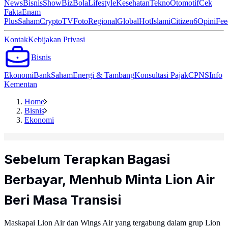
News
Bisnis
ShowBiz
Bola
Lifestyle
Kesehatan
Tekno
Otomotif
Cek
Fakta
Enam
Plus
Saham
Crypto
TV
Foto
Regional
Global
Hot
Islami
Citizen6
Opini
Fee
Kontak
Kebijakan Privasi
Bisnis
Ekonomi
Bank
Saham
Energi & Tambang
Konsultasi Pajak
CPNS
Info
Kementan
Home
Bisnis
Ekonomi
Sebelum Terapkan Bagasi
Berbayar, Menhub Minta Lion Air
Beri Masa Transisi
Maskapai Lion Air dan Wings Air yang tergabung dalam grup Lion