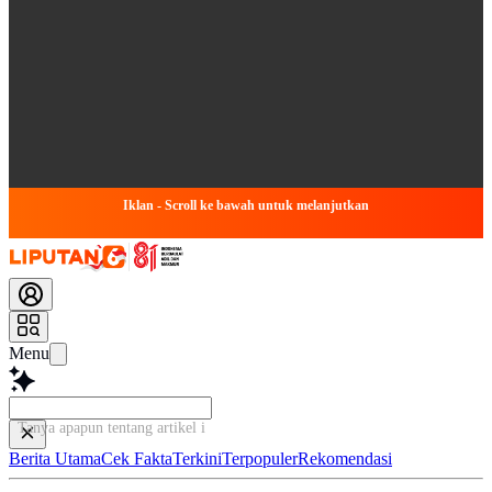
Iklan - Scroll ke bawah untuk melanjutkan
Menu
Tanya apapun tentang artikel ini...
Berita Utama
Cek Fakta
Terkini
Terpopuler
Rekomendasi