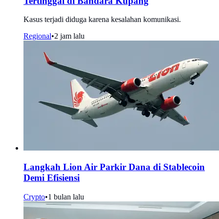
Tertinggal di Bandara Kupang
Kasus terjadi diduga karena kesalahan komunikasi.
Regional
•
2 jam lalu
Langkah Lion Air Parkir Dana di Stablecoin
Demi Efisiensi
Crypto
•
1 bulan lalu