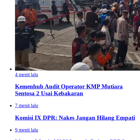
4 menit lalu
Kemenhub Audit Operator KMP Mutiara
Sentosa 2 Usai Kebakaran
7 menit lalu
Komisi IX DPR: Nakes Jangan Hilang Empati
9 menit lalu