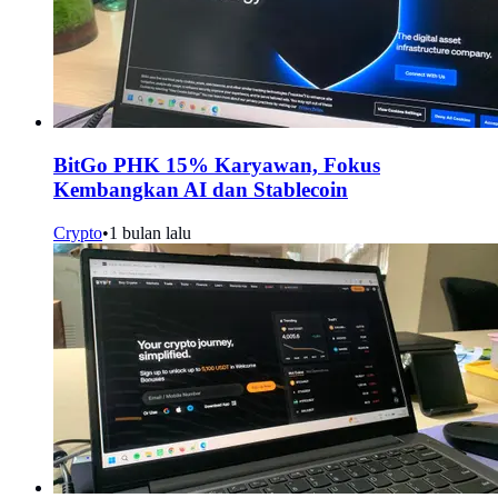
BitGo PHK 15% Karyawan, Fokus
Kembangkan AI dan Stablecoin
Crypto
•
1 bulan lalu