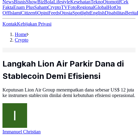
News
Bisnis
ShowBiz
Bola
Lifestyle
Kesehatan
Tekno
Otomotif
Cek
Fakta
Enam Plus
Saham
Crypto
TV
Foto
Regional
Global
Hot
On
Off
Islami
Citizen6
Opini
Feeds
Otosia
Spotlight
English
Disabilitas
Berita
Kontak
Kebijakan Privasi
Home
Crypto
Langkah Lion Air Parkir Dana di
Stablecoin Demi Efisiensi
Keputusan Lion Air Group menempatkan dana sebesar US$ 12 juta
ke instrumen stablecoin dinilai demi kebutuhan efisiensi operasional.
Immanuel Christian