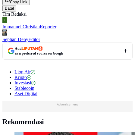
Copy Link
Batal
Tim Redaksi
Immanuel Christian
Reporter
Septian Deny
Editor
Add
as a preferred source on Google
Lion Air
Kripto
Investasi
Stablecoin
Aset Digital
Advertisement
Rekomendasi