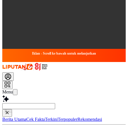
Iklan - Scroll ke bawah untuk melanjutkan
Menu
Baca lebih cepat
Berita Utama
Cek Fakta
Terkini
Terpopuler
Rekomendasi