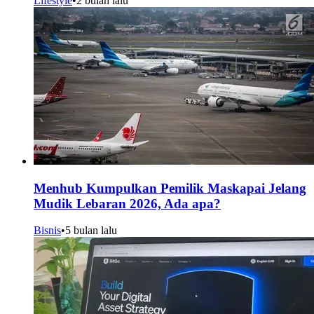
Lifestyle
•
2 bulan lalu
Menhub Kumpulkan Pemilik Maskapai Jelang
Mudik Lebaran 2026, Ada apa?
Bisnis
•
5 bulan lalu