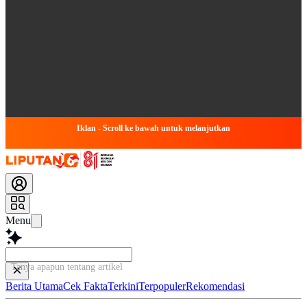
Iklan - Scroll ke bawah untuk melanjutkan
Menu
Tanya apapun tentang artikel ini...
Berita Utama
Cek Fakta
Terkini
Terpopuler
Rekomendasi