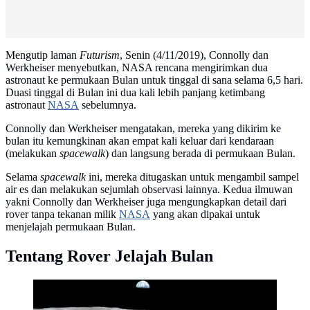
Mengutip laman
Futurism
, Senin (4/11/2019), Connolly dan
Werkheiser menyebutkan, NASA rencana mengirimkan dua
astronaut ke permukaan Bulan untuk tinggal di sana selama 6,5 hari.
Duasi tinggal di Bulan ini dua kali lebih panjang ketimbang
astronaut
NASA
sebelumnya.
Connolly dan Werkheiser mengatakan, mereka yang dikirim ke
bulan itu kemungkinan akan empat kali keluar dari kendaraan
(melakukan
spacewalk
) dan langsung berada di permukaan Bulan.
Selama
spacewalk
ini, mereka ditugaskan untuk mengambil sampel
air es dan melakukan sejumlah observasi lainnya. Kedua ilmuwan
yakni Connolly dan Werkheiser juga mengungkapkan detail dari
rover tanpa tekanan milik
NASA
yang akan dipakai untuk
menjelajah permukaan Bulan.
Tentang Rover Jelajah Bulan
Pesawat Apollo 11 yang dijalankan Neil Armstrong dan
Buzz Adlrin ketika mendekati Bulan. (NASA)