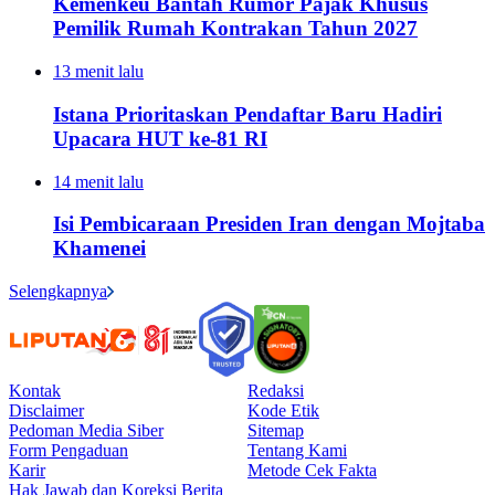
Kemenkeu Bantah Rumor Pajak Khusus
Pemilik Rumah Kontrakan Tahun 2027
13 menit lalu
Istana Prioritaskan Pendaftar Baru Hadiri
Upacara HUT ke-81 RI
14 menit lalu
Isi Pembicaraan Presiden Iran dengan Mojtaba
Khamenei
Selengkapnya
Kontak
Redaksi
Disclaimer
Kode Etik
Pedoman Media Siber
Sitemap
Form Pengaduan
Tentang Kami
Karir
Metode Cek Fakta
Hak Jawab dan Koreksi Berita