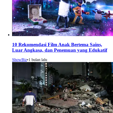
10 Rekomendasi Film Anak Bertema Sains,
Luar Angkasa, dan Penemuan yang Edukatif
ShowBiz
•
1 bulan lalu