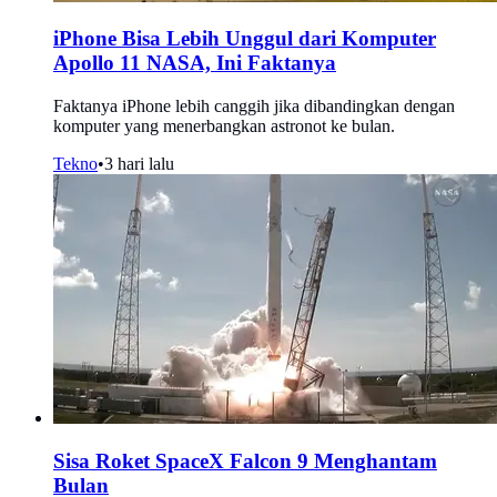
iPhone Bisa Lebih Unggul dari Komputer
Apollo 11 NASA, Ini Faktanya
Faktanya iPhone lebih canggih jika dibandingkan dengan
komputer yang menerbangkan astronot ke bulan.
Tekno
•
3 hari lalu
Sisa Roket SpaceX Falcon 9 Menghantam
Bulan