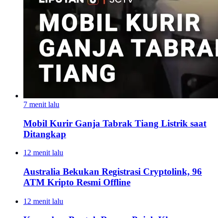
7 menit lalu
Mobil Kurir Ganja Tabrak Tiang Listrik saat
Ditangkap
12 menit lalu
Australia Bekukan Registrasi Cryptolink, 96
ATM Kripto Resmi Offline
12 menit lalu