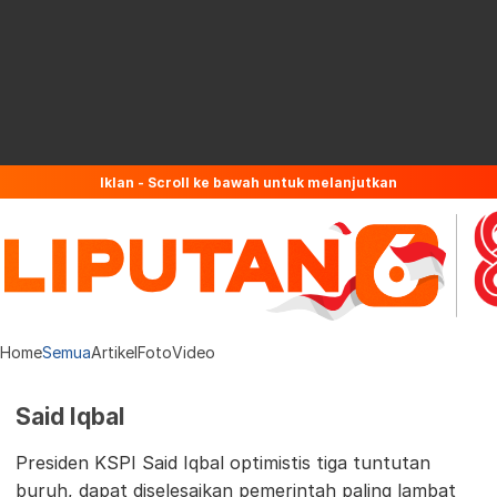
Iklan - Scroll ke bawah untuk melanjutkan
Home
Semua
Artikel
Foto
Video
Said Iqbal
Presiden KSPI Said Iqbal optimistis tiga tuntutan
buruh, dapat diselesaikan pemerintah paling lambat