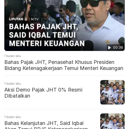
00:36
1 bulan lalu
Bahas Pajak JHT, Penasehat Khusus Presiden
Bidang Ketenagakerjaan Temui Menteri Keuangan
1 bulan lalu
Aksi Demo Pajak JHT 0% Resmi
Dibatalkan
1 bulan lalu
Bahas Kelanjutan JHT, Said Iqbal