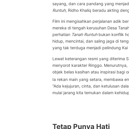
sayang, dan cara pandang yang menjadi 
Runtuh
, Ridho Khaliq beradu akting denga
Film ini mengisahkan perjalanan adik bera
mereka di tengah kerusuhan Desa Tanah 
perhatian
Tanah Runtuh
bukan konflik h
hidup, mencintai, dan saling jaga di ten
yang tak terduga menjadi pelindung Kai
Lewat keterangan resmi yang diterima 
menyorot karakter Ringgo. Menurutnya, 
objek belas kasihan atau inspirasi bagi o
Ia rekan main yang setara, membawa e
“Ada kejujuran, cinta, dan ketulusan da
mulai jarang kita temukan dalam kehidupa
Tetap Punya Hati