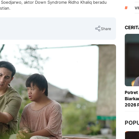
i Soedjarwo, aktor Down Syndrome Ridho Khaliq beradu
#
stian.
VI
CERIT
Share
Copy Link
Potret
Biarka
2026 P
POP