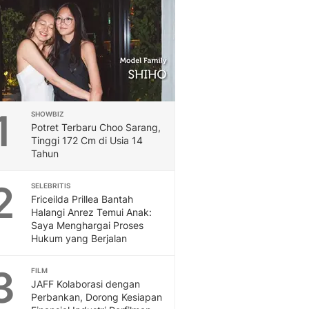
Feeds
Feeds Liputan6: Kumpul
Terbaru Harian
Otosia
Otosia
Spotlight
Berita Terkini, Kabar Te
1
SHOWBIZ
Dan Dunia - Liputan6.
Potret Terbaru Choo Sarang,
English
Tinggi 172 Cm di Usia 14
Exploring Knowledge, T
Tahun
En.Liputan6.com
2
Disabilitas
SELEBRITIS
Friceilda Prillea Bantah
Disabilitas Berita Terkini
Halangi Anrez Temui Anak:
Harian, Berita Terbaru,
Saya Menghargai Proses
Berita
Hukum yang Berjalan
Berita Hari Ini Politik,
Health
3
FILM
Kabar Berita Terbaru D
JAFF Kolaborasi dengan
Diet, Herbal Terbaik
Perbankan, Dorong Kesiapan