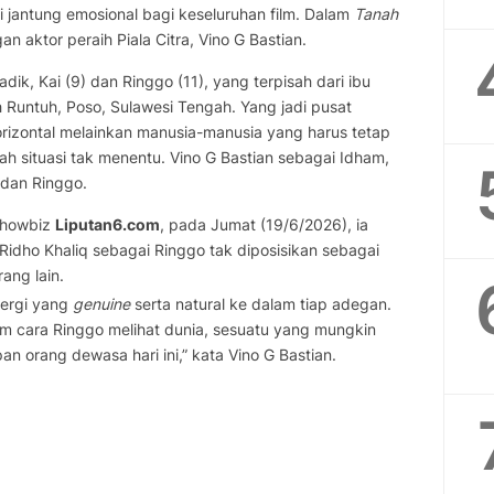
jantung emosional bagi keseluruhan film. Dalam
Tanah
n aktor peraih Piala Citra, Vino G Bastian.
dik, Kai (9) dan Ringgo (11), yang terpisah dari ibu
Runtuh, Poso, Sulawesi Tengah. Yang jadi pusat
orizontal melainkan manusia-manusia yang harus tetap
gah situasi tak menentu. Vino G Bastian sebagai Idham,
 dan Ringgo.
Showbiz
Liputan6.com
, pada Jumat (19/6/2026), ia
Ridho Khaliq sebagai Ringgo tak diposisikan sebagai
rang lain.
nergi yang
genuine
serta natural ke dalam tiap adegan.
lam cara Ringgo melihat dunia, sesuatu yang mungkin
n orang dewasa hari ini,” kata Vino G Bastian.