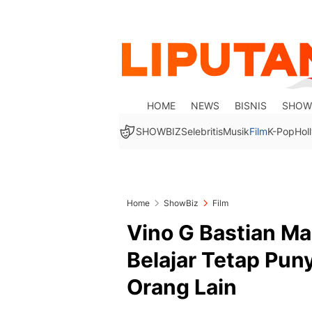
HOME
NEWS
BISNIS
SHOW
SHOWBIZ
Selebritis
Musik
Film
K-Pop
Hol
Home
ShowBiz
Film
Vino G Bastian Ma
Belajar Tetap Pun
Orang Lain