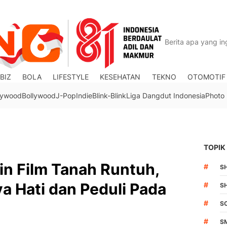
BIZ
BOLA
LIFESTYLE
KESEHATAN
TEKNO
OTOMOTIF
lywood
Bollywood
J-Pop
Indie
Blink-Blink
Liga Dangdut Indonesia
Photo
TOPIK
in Film Tanah Runtuh,
#
S
ya Hati dan Peduli Pada
#
S
#
S
#
S