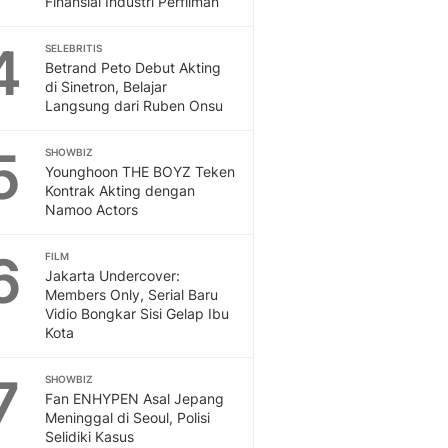
Finansial Industri Perfilman
Sport
Berita Bola Terkini, Ja
4
Klasemen, Hasil Liga
SELEBRITIS
Betrand Peto Debut Akting
di Sinetron, Belajar
Langsung dari Ruben Onsu
5
SHOWBIZ
Younghoon THE BOYZ Teken
Kontrak Akting dengan
Namoo Actors
6
FILM
Jakarta Undercover:
Members Only, Serial Baru
Vidio Bongkar Sisi Gelap Ibu
Kota
7
SHOWBIZ
Fan ENHYPEN Asal Jepang
Meninggal di Seoul, Polisi
Selidiki Kasus