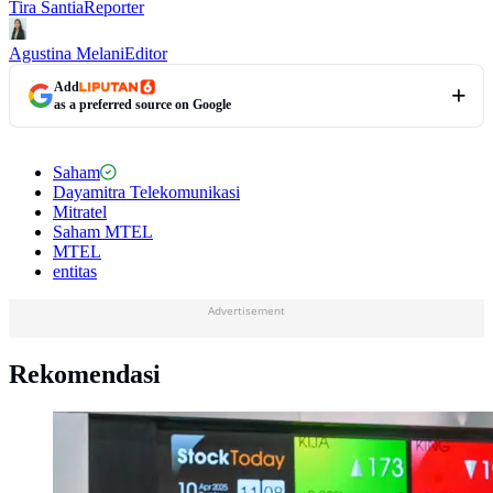
Tira Santia
Reporter
Agustina Melani
Editor
Add
as a preferred source on Google
Saham
Dayamitra Telekomunikasi
Mitratel
Saham MTEL
MTEL
entitas
Advertisement
Rekomendasi