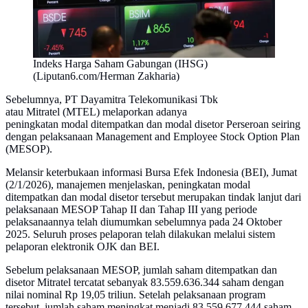
Indeks Harga Saham Gabungan (IHSG)
(Liputan6.com/Herman Zakharia)
Sebelumnya, PT Dayamitra Telekomunikasi Tbk
atau Mitratel (MTEL) melaporkan adanya
peningkatan modal ditempatkan dan modal disetor Perseroan seiring
dengan pelaksanaan Management and Employee Stock Option Plan
(MESOP).
Melansir keterbukaan informasi Bursa Efek Indonesia (BEI), Jumat
(2/1/2026), manajemen menjelaskan, peningkatan modal
ditempatkan dan modal disetor tersebut merupakan tindak lanjut dari
pelaksanaan MESOP Tahap II dan Tahap III yang periode
pelaksanaannya telah diumumkan sebelumnya pada 24 Oktober
2025. Seluruh proses pelaporan telah dilakukan melalui sistem
pelaporan elektronik OJK dan BEI.
Sebelum pelaksanaan MESOP, jumlah saham ditempatkan dan
disetor Mitratel tercatat sebanyak 83.559.636.344 saham dengan
nilai nominal Rp 19,05 triliun. Setelah pelaksanaan program
tersebut, jumlah saham meningkat menjadi 83.559.677.444 saham