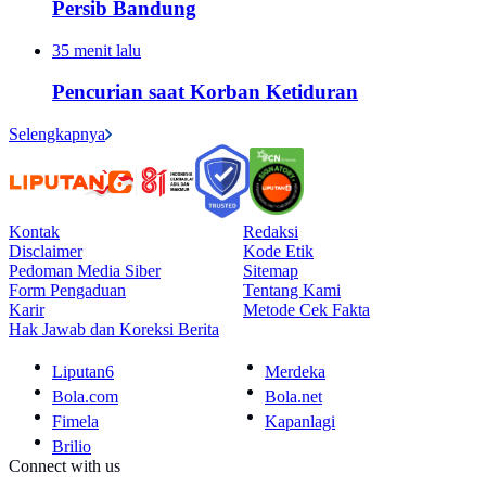
Persib Bandung
35 menit lalu
Pencurian saat Korban Ketiduran
Selengkapnya
Kontak
Redaksi
Disclaimer
Kode Etik
Pedoman Media Siber
Sitemap
Form Pengaduan
Tentang Kami
Karir
Metode Cek Fakta
Hak Jawab dan Koreksi Berita
Liputan6
Merdeka
Bola.com
Bola.net
Fimela
Kapanlagi
Brilio
Connect with us