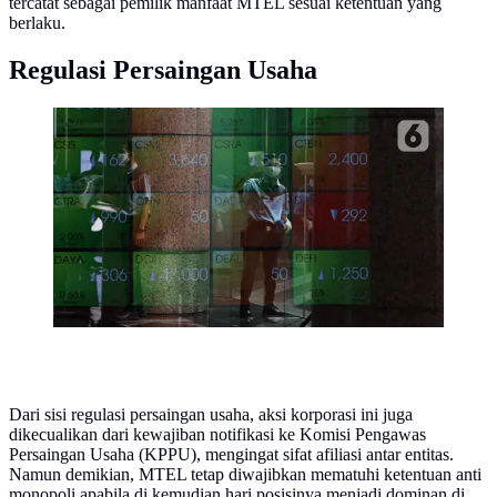
tercatat sebagai pemilik manfaat MTEL sesuai ketentuan yang
berlaku.
Regulasi Persaingan Usaha
Aktivitas pekerja di depan layar Indeks Harga Saham
Gabungan (IHSG) di BEI, Jakarta.
(Liputan6.com/Angga Yuniar)
Dari sisi regulasi persaingan usaha, aksi korporasi ini juga
dikecualikan dari kewajiban notifikasi ke Komisi Pengawas
Persaingan Usaha (KPPU), mengingat sifat afiliasi antar entitas.
Namun demikian, MTEL tetap diwajibkan mematuhi ketentuan anti
monopoli apabila di kemudian hari posisinya menjadi dominan di