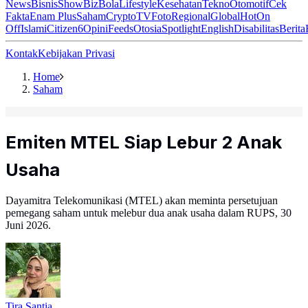
News
Bisnis
ShowBiz
Bola
Lifestyle
Kesehatan
Tekno
Otomotif
Cek
Fakta
Enam Plus
Saham
Crypto
TV
Foto
Regional
Global
Hot
On
Off
Islami
Citizen6
Opini
Feeds
Otosia
Spotlight
English
Disabilitas
Berita
Kontak
Kebijakan Privasi
Home
Saham
Emiten MTEL Siap Lebur 2 Anak
Usaha
Dayamitra Telekomunikasi (MTEL) akan meminta persetujuan
pemegang saham untuk melebur dua anak usaha dalam RUPS, 30
Juni 2026.
Tira Santia