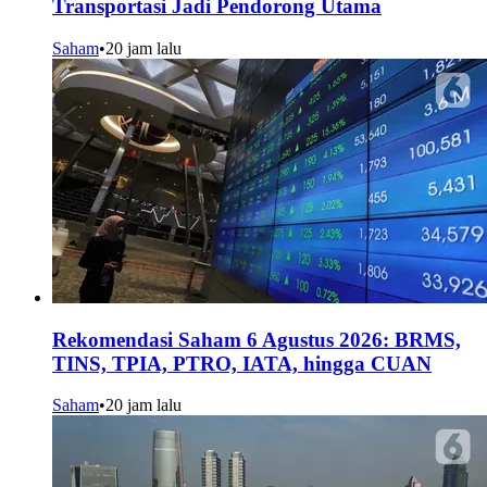
Transportasi Jadi Pendorong Utama
Saham
•
20 jam lalu
Rekomendasi Saham 6 Agustus 2026: BRMS,
TINS, TPIA, PTRO, IATA, hingga CUAN
Saham
•
20 jam lalu