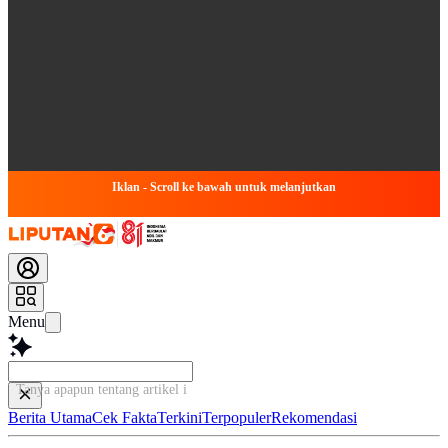
Iklan - Scroll ke bawah untuk melanjutkan
Menu
Tanya apapun tentang artikel ini...
Berita Utama
Cek Fakta
Terkini
Terpopuler
Rekomendasi