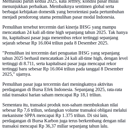
Memasuki paruh kedua 2025, kata Jeffrey, kondisi pasar mulai
menunjukkan perbaikan. Membaiknya sentimen global serta
berbagai kebijakan domestik yang berorientasi pada pertumbuhan
menjadi pendorong utama pemulihan pasar modal Indonesia.
Pemulihan tersebut tercermin dari kinerja IHSG yang mampu
mencatatkan 24 kali all-time high sepanjang tahun 2025. Tak hanya
itu, kapitalisasi pasar juga menembus rekor tertinggi sepanjang
sejarah sebesar Rp 16.004 triliun pada 8 Desember 2025.
"Pemulihan ini tercermin dari penguatan IHSG yang sepanjang
tahun 2025 berhasil mencatatkan 24 kali all-time high, dengan level
tertinggi di 8.711, serta kapitalisasi pasar juga mencapai rekor
tertinggi baru sebesar Rp 16.004 triliun pada tanggal 8 Desember
2025," ujarnya.
Pemulihan pasar juga tercermin dari meningkatnya aktivitas
perdagangan di Bursa Efek Indonesia. Sepanjang 2025, rata-rata
nilai transaksi harian saham mencapai Rp 18,1 triliun.
Sementara itu, transaksi produk non-saham membukukan nilai
sebesar Rp 7,6 triliun, sedangkan volume transaksi obligasi melalui
mekanisme SPPA mencapai Rp 1.375 triliun. Di sisi lain,
perdagangan di Bursa Karbon juga terus berkembang dengan nilai
transaksi mencapai Rp 36,37 miIiar sepanjang tahun lalu.