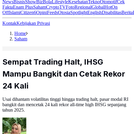
News
Bisnis
ShowBiz
Bola
Lifestyle
Kesehatan
Tekno
Otomotif
Cek
Fakta
Enam Plus
Saham
Crypto
TV
Foto
Regional
Global
Hot
On
Off
Islami
Citizen6
Opini
Feeds
Otosia
Spotlight
English
Disabilitas
Berita
Kontak
Kebijakan Privasi
Home
Saham
Sempat Trading Halt, IHSG
Mampu Bangkit dan Cetak Rekor
24 Kali
Usai dihantam volatilitas tinggi hingga trading halt, pasar modal RI
bangkit dan mencetak 24 kali rekor all-time high IHSG sepanjang
tahun 2025.