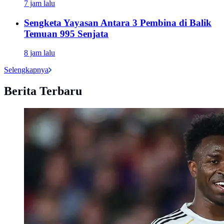
7 jam lalu
Sengketa Yayasan Antara 3 Pembina di Balik
Temuan 995 Senjata
8 jam lalu
Selengkapnya
Berita Terbaru