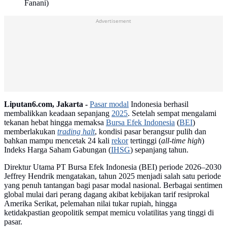
Fanani)
Advertisement
Liputan6.com, Jakarta -
Pasar modal
Indonesia berhasil
membalikkan keadaan sepanjang
2025
. Setelah sempat mengalami
tekanan hebat hingga memaksa
Bursa Efek Indonesia
(
BEI
)
memberlakukan
trading halt
, kondisi pasar berangsur pulih dan
bahkan mampu mencetak 24 kali
rekor
tertinggi (
all-time high
)
Indeks Harga Saham Gabungan (
IHSG
) sepanjang tahun.
Direktur Utama PT Bursa Efek Indonesia (BEI) periode 2026–2030
Jeffrey Hendrik mengatakan, tahun 2025 menjadi salah satu periode
yang penuh tantangan bagi pasar modal nasional. Berbagai sentimen
global mulai dari perang dagang akibat kebijakan tarif resiprokal
Amerika Serikat, pelemahan nilai tukar rupiah, hingga
ketidakpastian geopolitik sempat memicu volatilitas yang tinggi di
pasar.