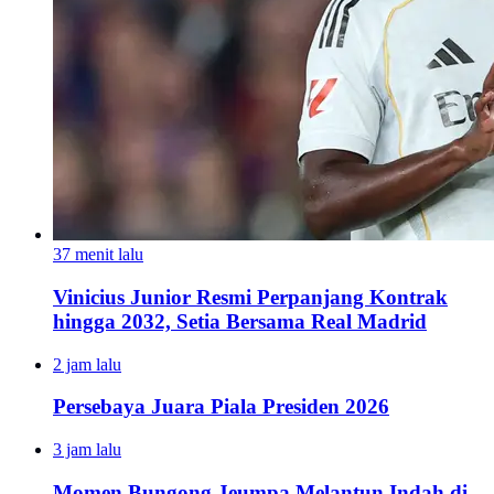
37 menit lalu
Vinicius Junior Resmi Perpanjang Kontrak
hingga 2032, Setia Bersama Real Madrid
2 jam lalu
Persebaya Juara Piala Presiden 2026
3 jam lalu
Momen Bungong Jeumpa Melantun Indah di