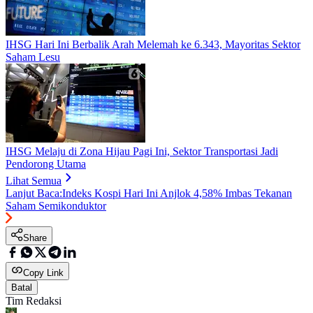
IHSG Hari Ini Berbalik Arah Melemah ke 6.343, Mayoritas Sektor
Saham Lesu
IHSG Melaju di Zona Hijau Pagi Ini, Sektor Transportasi Jadi
Pendorong Utama
Lihat Semua
Lanjut Baca:
Indeks Kospi Hari Ini Anjlok 4,58% Imbas Tekanan
Saham Semikonduktor
Share
Copy Link
Batal
Tim Redaksi