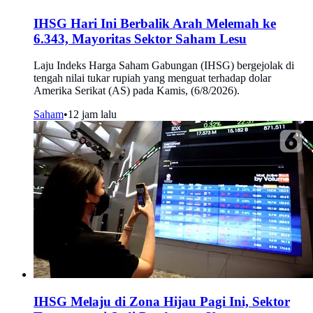
IHSG Hari Ini Berbalik Arah Melemah ke
6.343, Mayoritas Sektor Saham Lesu
Laju Indeks Harga Saham Gabungan (IHSG) bergejolak di
tengah nilai tukar rupiah yang menguat terhadap dolar
Amerika Serikat (AS) pada Kamis, (6/8/2026).
Saham
•
12 jam lalu
IHSG Melaju di Zona Hijau Pagi Ini, Sektor