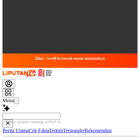
Iklan - Scroll ke bawah untuk melanjutkan
Menu
Tanya apapun tentang artikel ini...
Berita Utama
Cek Fakta
Terkini
Terpopuler
Rekomendasi