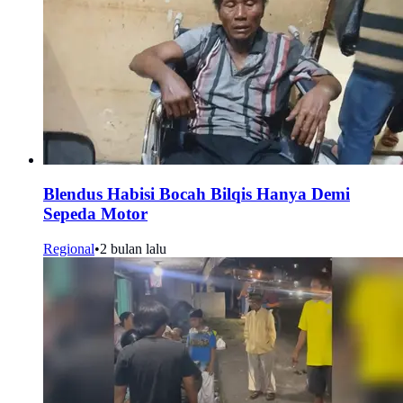
Blendus Habisi Bocah Bilqis Hanya Demi
Sepeda Motor
Regional
•
2 bulan lalu