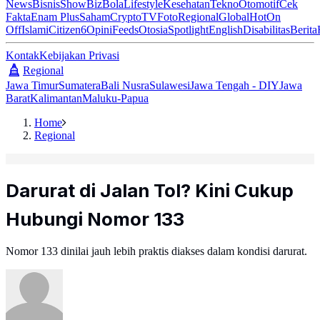
News
Bisnis
ShowBiz
Bola
Lifestyle
Kesehatan
Tekno
Otomotif
Cek
Fakta
Enam Plus
Saham
Crypto
TV
Foto
Regional
Global
Hot
On
Off
Islami
Citizen6
Opini
Feeds
Otosia
Spotlight
English
Disabilitas
Berita
Kontak
Kebijakan Privasi
Regional
Jawa Timur
Sumatera
Bali Nusra
Sulawesi
Jawa Tengah - DIY
Jawa
Barat
Kalimantan
Maluku-Papua
Home
Regional
Darurat di Jalan Tol? Kini Cukup
Hubungi Nomor 133
Nomor 133 dinilai jauh lebih praktis diakses dalam kondisi darurat.