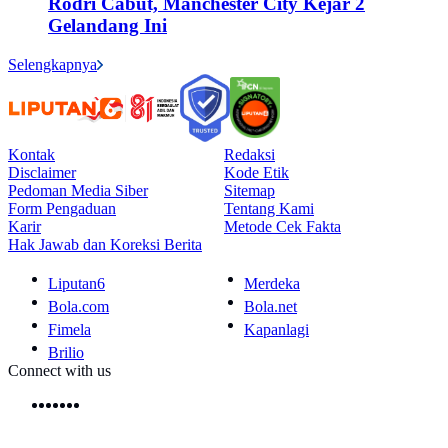
Rodri Cabut, Manchester City Kejar 2
Gelandang Ini
Selengkapnya
Kontak
Redaksi
Disclaimer
Kode Etik
Pedoman Media Siber
Sitemap
Form Pengaduan
Tentang Kami
Karir
Metode Cek Fakta
Hak Jawab dan Koreksi Berita
Liputan6
Merdeka
Bola.com
Bola.net
Fimela
Kapanlagi
Brilio
Connect with us