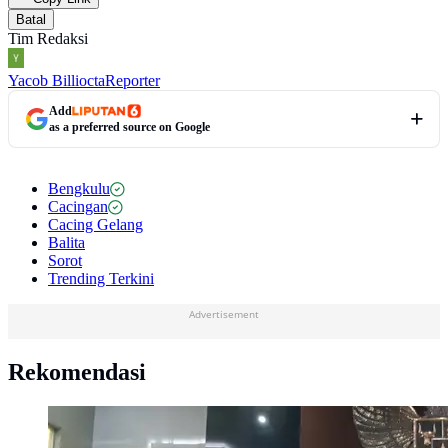
Batal
Tim Redaksi
Yacob Billiocta
Reporter
Add
as a preferred source on Google
Bengkulu
Cacingan
Cacing Gelang
Balita
Sorot
Trending Terkini
Advertisement
Rekomendasi