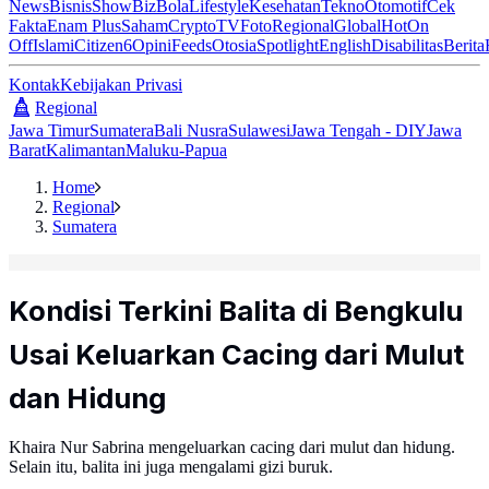
News
Bisnis
ShowBiz
Bola
Lifestyle
Kesehatan
Tekno
Otomotif
Cek
Fakta
Enam Plus
Saham
Crypto
TV
Foto
Regional
Global
Hot
On
Off
Islami
Citizen6
Opini
Feeds
Otosia
Spotlight
English
Disabilitas
Berita
Kontak
Kebijakan Privasi
Regional
Jawa Timur
Sumatera
Bali Nusra
Sulawesi
Jawa Tengah - DIY
Jawa
Barat
Kalimantan
Maluku-Papua
Home
Regional
Sumatera
Kondisi Terkini Balita di Bengkulu
Usai Keluarkan Cacing dari Mulut
dan Hidung
Khaira Nur Sabrina mengeluarkan cacing dari mulut dan hidung.
Selain itu, balita ini juga mengalami gizi buruk.