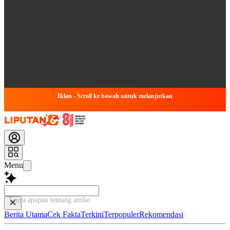
Iklan - Scroll ke bawah untuk melanjutkan
Menu
Tanya apapun tentang artikel ini...
Berita Utama
Cek Fakta
Terkini
Terpopuler
Rekomendasi