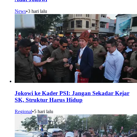
News
•
3 hari lalu
Jokowi ke Kader PSI: Jangan Sekadar Kejar
SK, Struktur Harus Hidup
Regional
•
5 hari lalu