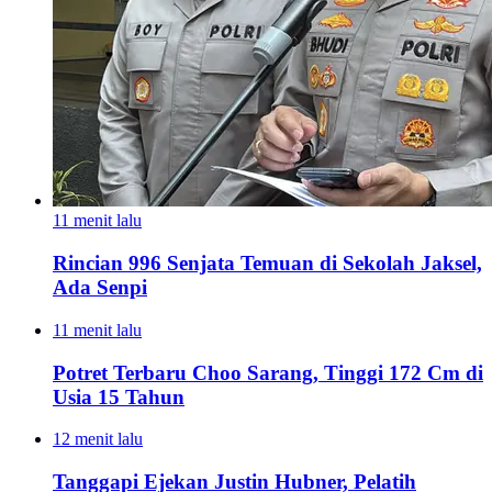
11 menit lalu
Rincian 996 Senjata Temuan di Sekolah Jaksel,
Ada Senpi
11 menit lalu
Potret Terbaru Choo Sarang, Tinggi 172 Cm di
Usia 15 Tahun
12 menit lalu
Tanggapi Ejekan Justin Hubner, Pelatih