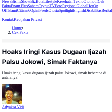
News
Bisnis
ShowBiz
Bola
Lifestyle
Kesehatan
Tekno
Otomotif
Cek
Fakta
Enam Plus
Saham
Crypto
TV
Foto
Regional
Global
Hot
On
Off
Islami
Citizen6
Opini
Feeds
Otosia
Spotlight
English
Disabilitas
Berita
Kontak
Kebijakan Privasi
Home
Cek Fakta
Hoaks Iringi Kasus Dugaan Ijazah
Palsu Jokowi, Simak Faktanya
Hoaks iringi kasus dugaan ijazah palsu Jokowi, simak beberapa di
antaranya!
Adyaksa Vidi