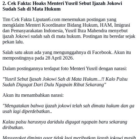
2. Cek Fakta: Hoaks Menteri Yusril Sebut Ijazah Jokowi
Sudah Sah di Mata Hukum
Tim Cek Fakta Liputan6.com menemukan postingan yang
mengklaim Menteri Koordinator Bidang Hukum, HAM, Imigrasi
dan Pemasyarakatan Indonesia, Yusril Ihza Mahendra menyebut
ijazah Jokowi sudah sah di mata hukum. Postingan itu beredar sejak
pekan lalu.
Salah satu akun ada yang mengunggahnya di Facebook. Akun itu
mempostingnya pada 28 April 2026.
Dalam postingannya terdapat foto Menteri Yusril dengan narasi:
"Yusril Sebut Ijasah Jokowi Sah di Mata Hukum...!! Kalo Palsu
Sudah Digugat Dari Dulu Ngapain Ribut Sekarang"
Akun itu menambahkan narasi:
"Mengatakan bahwa ijazah jokowi telah sah dimata hukum dan ga
usah lagi diperdebatkan..
Kalau palsu harusnya daridulu digugat ngapain baru sekarang
diributkan.
Masyarakat diminta agar tidak lagi meributkan ijazah jokowi masih