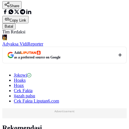
Share
Copy Link
Batal
Tim Redaksi
Adyaksa Vidi
Reporter
Add
as a preferred source on Google
Jokowi
Hoaks
Hoax
Cek Fakta
ijazah palsu
Cek Fakta Liputan6.com
Advertisement
Rekomendasi