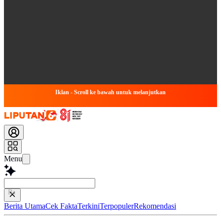
Iklan - Scroll ke bawah untuk melanjutkan
Menu
Baca lebih cep
Berita Utama
Cek Fakta
Terkini
Terpopuler
Rekomendasi