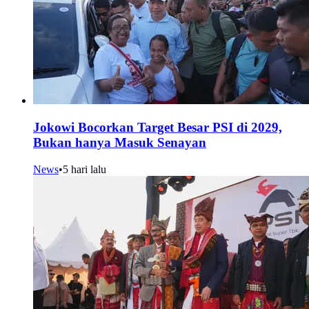
Jokowi Bocorkan Target Besar PSI di 2029,
Bukan hanya Masuk Senayan
News
•
5 hari lalu