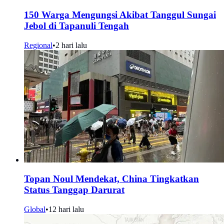
150 Warga Mengungsi Akibat Tanggul Sungai
Jebol di Tapanuli Tengah
Regional
•
2 hari lalu
Topan Noul Mendekat, China Tingkatkan
Status Tanggap Darurat
Global
•
12 hari lalu