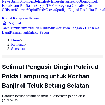
News
Bisnis
ShowBiz
Bola
Lifestyle
Kesehatan
Tekno
Otomotif
Cek
Fakta
Enam Plus
Saham
Crypto
TV
Foto
Regional
Global
Hot
On
Off
Islami
Citizen6
Opini
Feeds
Otosia
Spotlight
English
Disabilitas
Berita
Kontak
Kebijakan Privasi
Regional
Jawa Timur
Sumatera
Bali Nusra
Sulawesi
Jawa Tengah - DIY
Jawa
Barat
Kalimantan
Maluku-Papua
Home
Regional
Sumatera
Selimut Pengusir Dingin Polairud
Polda Lampung untuk Korban
Banjir di Teluk Betung Selatan
Bantuan berupa seratus selimut ini diberikan pada Selasa
(21/1/2025)