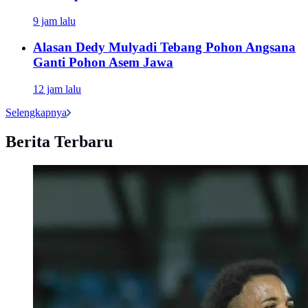
9 jam lalu
Alasan Dedy Mulyadi Tebang Pohon Angsana
Ganti Pohon Asem Jawa
12 jam lalu
Selengkapnya
Berita Terbaru