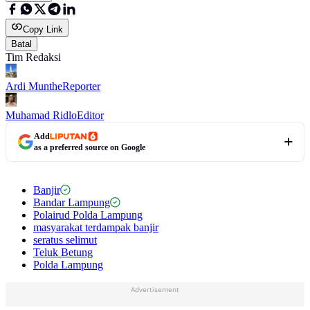
Copy Link
Batal
Tim Redaksi
Ardi Munthe
Reporter
Muhamad Ridlo
Editor
Add
as a preferred source on Google
Banjir
Bandar Lampung
Polairud Polda Lampung
masyarakat terdampak banjir
seratus selimut
Teluk Betung
Polda Lampung
Advertisement