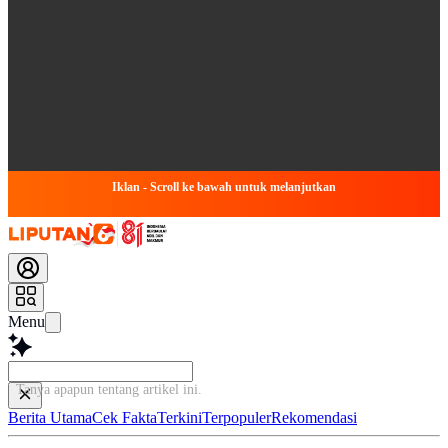
Iklan - Scroll ke bawah untuk melanjutkan
Menu
Tanya apapun tentang artikel ini...
Berita Utama
Cek Fakta
Terkini
Terpopuler
Rekomendasi