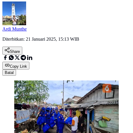
Ardi Munthe
Diterbitkan:
21 Januari 2025, 15:13 WIB
Share
Copy Link
Batal