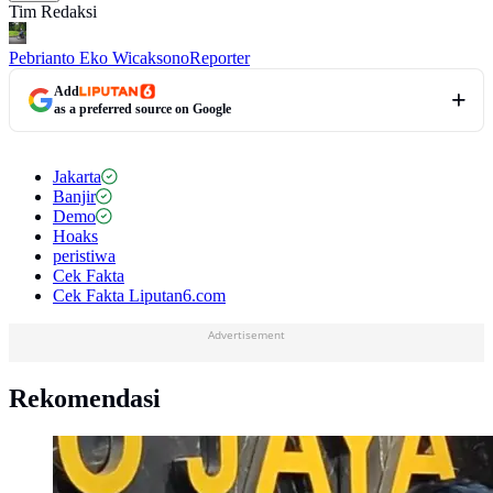
Tim Redaksi
Pebrianto Eko Wicaksono
Reporter
Add
as a preferred source on Google
Jakarta
Banjir
Demo
Hoaks
peristiwa
Cek Fakta
Cek Fakta Liputan6.com
Advertisement
Rekomendasi