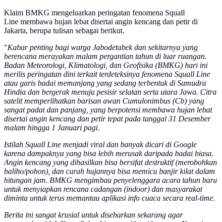
Klaim BMKG mengeluarkan peringatan fenomena Squall
Line membawa hujan lebat disertai angin kencang dan petir di
Jakarta, berupa tulisan sebagai berikut.
"
Kabar penting bagi warga Jabodetabek dan sekitarnya yang
berencana merayakan malam pergantian tahun di luar ruangan.
Badan Meteorologi, Klimatologi, dan Geofisika (BMKG) hari ini
merilis peringatan dini terkait terdeteksinya fenomena Squall Line
atau garis badai memanjang yang sedang terbentuk di Samudra
Hindia dan bergerak menuju pesisir selatan serta utara Jawa. Citra
satelit memperlihatkan barisan awan Cumulonimbus (Cb) yang
sangat padat dan panjang, yang berpotensi membawa hujan lebat
disertai angin kencang dan petir tepat pada tanggal 31 Desember
malam hingga 1 Januari pagi.
Istilah Squall Line menjadi viral dan banyak dicari di Google
karena dampaknya yang bisa lebih merusak daripada badai biasa.
Angin kencang yang dihasilkan bisa bersifat destruktif (merobohkan
baliho/pohon), dan curah hujannya bisa memicu banjir kilat dalam
hitungan jam. BMKG mengimbau penyelenggara acara tahun baru
untuk menyiapkan rencana cadangan (indoor) dan masyarakat
diminta untuk terus memantau aplikasi info cuaca secara real-time.
Berita ini sangat krusial untuk disebarkan sekarang agar