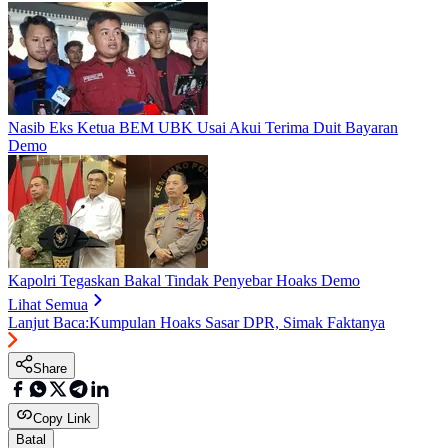
Nasib Eks Ketua BEM UBK Usai Akui Terima Duit Bayaran
Demo
Kapolri Tegaskan Bakal Tindak Penyebar Hoaks Demo
Lihat Semua
Lanjut Baca:
Kumpulan Hoaks Sasar DPR, Simak Faktanya
Share
Copy Link
Batal