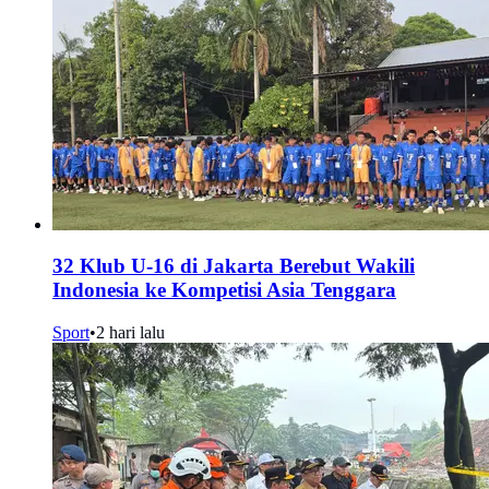
32 Klub U-16 di Jakarta Berebut Wakili
Indonesia ke Kompetisi Asia Tenggara
Sport
•
2 hari lalu