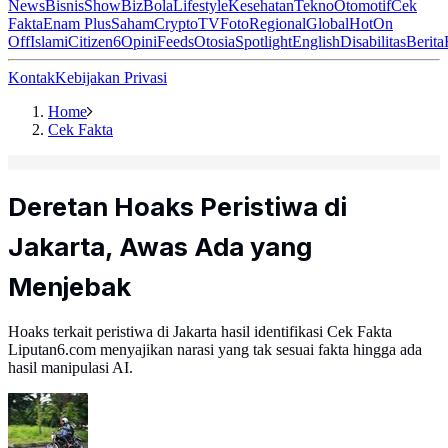
News
Bisnis
ShowBiz
Bola
Lifestyle
Kesehatan
Tekno
Otomotif
Cek
Fakta
Enam Plus
Saham
Crypto
TV
Foto
Regional
Global
Hot
On
Off
Islami
Citizen6
Opini
Feeds
Otosia
Spotlight
English
Disabilitas
Berita
Kontak
Kebijakan Privasi
Home
Cek Fakta
Deretan Hoaks Peristiwa di
Jakarta, Awas Ada yang
Menjebak
Hoaks terkait peristiwa di Jakarta hasil identifikasi Cek Fakta
Liputan6.com menyajikan narasi yang tak sesuai fakta hingga ada
hasil manipulasi AI.