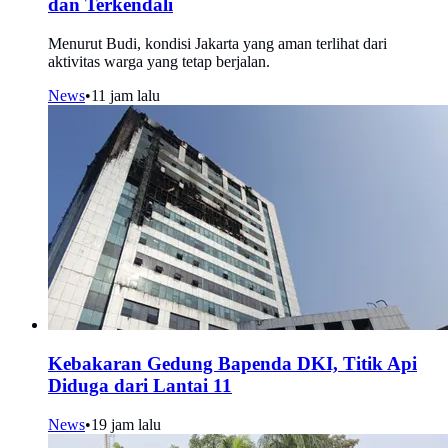
dan Terkendali
Menurut Budi, kondisi Jakarta yang aman terlihat dari
aktivitas warga yang tetap berjalan.
News
•
11 jam lalu
Kebakaran Gedung Bapenda DKI, Titik Api
Diduga dari Lantai 11
News
•
19 jam lalu