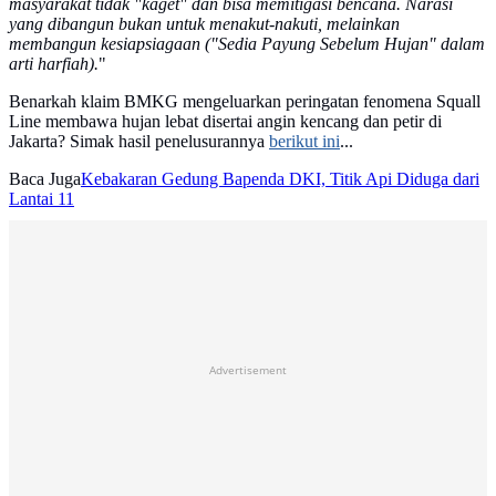
masyarakat tidak "kaget" dan bisa memitigasi bencana. Narasi
yang dibangun bukan untuk menakut-nakuti, melainkan
membangun kesiapsiagaan ("Sedia Payung Sebelum Hujan" dalam
arti harfiah).
"
Benarkah klaim BMKG mengeluarkan peringatan fenomena Squall
Line membawa hujan lebat disertai angin kencang dan petir di
Jakarta? Simak hasil penelusurannya
berikut ini
...
Baca Juga
Kebakaran Gedung Bapenda DKI, Titik Api Diduga dari
Lantai 11
Advertisement