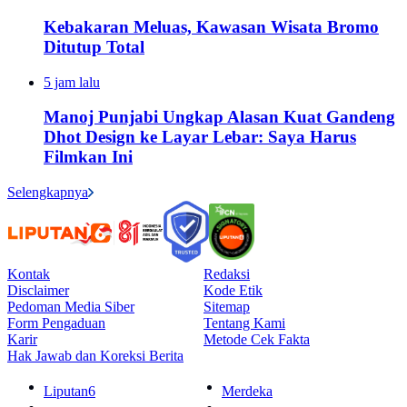
Kebakaran Meluas, Kawasan Wisata Bromo
Ditutup Total
5 jam lalu
Manoj Punjabi Ungkap Alasan Kuat Gandeng
Dhot Design ke Layar Lebar: Saya Harus
Filmkan Ini
Selengkapnya
Kontak
Redaksi
Disclaimer
Kode Etik
Pedoman Media Siber
Sitemap
Form Pengaduan
Tentang Kami
Karir
Metode Cek Fakta
Hak Jawab dan Koreksi Berita
Liputan6
Merdeka