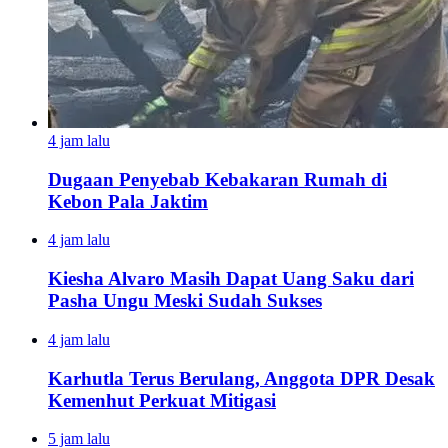
4 jam lalu
Dugaan Penyebab Kebakaran Rumah di
Kebon Pala Jaktim
4 jam lalu
Kiesha Alvaro Masih Dapat Uang Saku dari
Pasha Ungu Meski Sudah Sukses
4 jam lalu
Karhutla Terus Berulang, Anggota DPR Desak
Kemenhut Perkuat Mitigasi
5 jam lalu