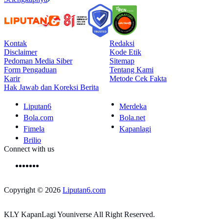
Kontak
Redaksi
Disclaimer
Kode Etik
Pedoman Media Siber
Sitemap
Form Pengaduan
Tentang Kami
Karir
Metode Cek Fakta
Hak Jawab dan Koreksi Berita
Liputan6
Merdeka
Bola.com
Bola.net
Fimela
Kapanlagi
Brilio
Connect with us
Copyright © 2026
Liputan6.com
KLY KapanLagi Youniverse All Right Reserved.