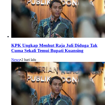
KPK Ungkap Menhut Raja Juli Diduga Tak
Cuma Sekali Temui Bupati Kuansing
News
•
2 hari lalu