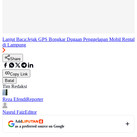
Lanjut Baca:
Jejak GPS Bongkar Dugaan Penggelapan Mobil Rental
di Lampung
Share
Copy Link
Batal
Tim Redaksi
Reza Efendi
Reporter
Nasrul Faiz
Editor
Add
as a preferred source on Google