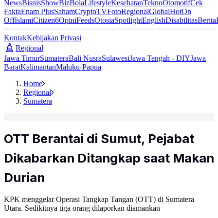
News
Bisnis
ShowBiz
Bola
Lifestyle
Kesehatan
Tekno
Otomotif
Cek
Fakta
Enam Plus
Saham
Crypto
TV
Foto
Regional
Global
Hot
On
Off
Islami
Citizen6
Opini
Feeds
Otosia
Spotlight
English
Disabilitas
Berita
Kontak
Kebijakan Privasi
Regional
Jawa Timur
Sumatera
Bali Nusra
Sulawesi
Jawa Tengah - DIY
Jawa
Barat
Kalimantan
Maluku-Papua
Home
Regional
Sumatera
OTT Berantai di Sumut, Pejabat
Dikabarkan Ditangkap saat Makan
Durian
KPK menggelar Operasi Tangkap Tangan (OTT) di Sumatera
Utara. Sedikitnya tiga orang dilaporkan diamankan