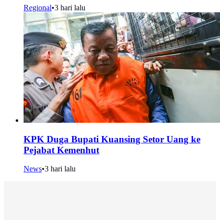
Regional
•
3 hari lalu
KPK Duga Bupati Kuansing Setor Uang ke
Pejabat Kemenhut
News
•
3 hari lalu