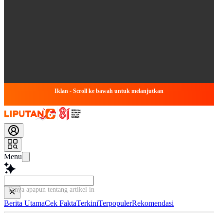
Iklan - Scroll ke bawah untuk melanjutkan
Menu
Tanya apapun tentang artikel ini...
Berita Utama
Cek Fakta
Terkini
Terpopuler
Rekomendasi