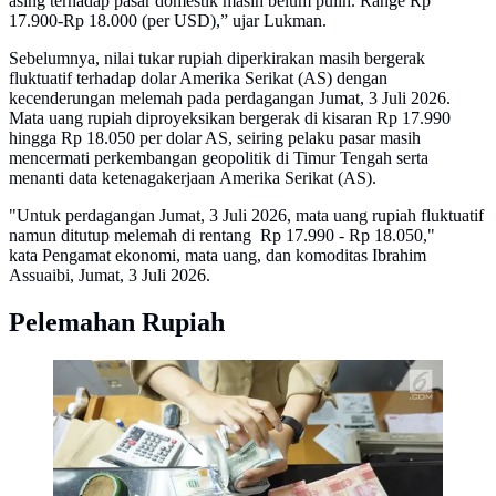
asing terhadap pasar domestik masih belum pulih. Range Rp
17.900-Rp 18.000 (per USD),” ujar Lukman.
Sebelumnya, nilai tukar rupiah diperkirakan masih bergerak
fluktuatif terhadap dolar Amerika Serikat (AS) dengan
kecenderungan melemah pada perdagangan Jumat, 3 Juli 2026.
Mata uang rupiah diproyeksikan bergerak di kisaran Rp 17.990
hingga Rp 18.050 per dolar AS, seiring pelaku pasar masih
mencermati perkembangan geopolitik di Timur Tengah serta
menanti data ketenagakerjaan Amerika Serikat (AS).
"Untuk perdagangan Jumat, 3 Juli 2026, mata uang rupiah fluktuatif
namun ditutup melemah di rentang Rp 17.990 - Rp 18.050,"
kata Pengamat ekonomi, mata uang, dan komoditas Ibrahim
Assuaibi, Jumat, 3 Juli 2026.
Pelemahan Rupiah
Teller tengah menghitung mata uang dolar AS di
penukaran uang di Jakarta. (Liputan6.com/Angga
Yuniar)