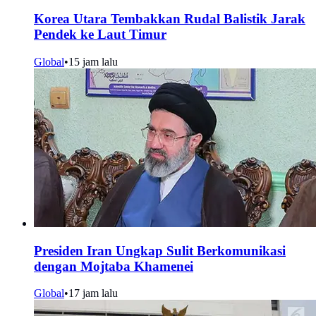
Korea Utara Tembakkan Rudal Balistik Jarak
Pendek ke Laut Timur
Global
•
15 jam lalu
Presiden Iran Ungkap Sulit Berkomunikasi
dengan Mojtaba Khamenei
Global
•
17 jam lalu