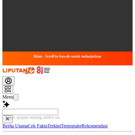
Iklan - Scroll ke bawah untuk melanjutkan
Menu
Tanya apapun tentang artikel ini...
Berita Utama
Cek Fakta
Terkini
Terpopuler
Rekomendasi