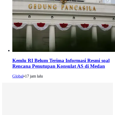
Kemlu RI Belum Terima Informasi Resmi soal
Rencana Penutupan Konsulat AS di Medan
Global
•
17 jam lalu