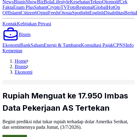
News
Bisnis
ShowBiz
Bola
Lifestyle
Kesehatan
Tekno
Otomotif
Cek
Fakta
Enam Plus
Saham
Crypto
TV
Foto
Regional
Global
Hot
On
Off
Islami
Citizen6
Opini
Feeds
Otosia
Spotlight
English
Disabilitas
Berita
Kontak
Kebijakan Privasi
Bisnis
Ekonomi
Bank
Saham
Energi & Tambang
Konsultasi Pajak
CPNS
Info
Kementan
Home
Bisnis
Ekonomi
Rupiah Menguat ke 17.950 Imbas
Data Pekerjaan AS Tertekan
Begini prediksi nilai tukar rupiah terhadap dolar Amerika Serikat,
dan sentimennya pada Jumat, (3/7/2026).