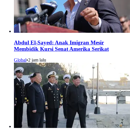
Abdul El-Sayed: Anak Imigran Mesir
Membidik Kursi Senat Amerika Serikat
Global
•
2 jam lalu