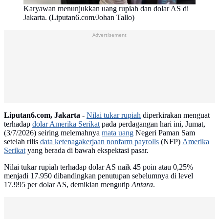
Karyawan menunjukkan uang rupiah dan dolar AS di
Jakarta. (Liputan6.com/Johan Tallo)
Advertisement
Liputan6.com, Jakarta -
Nilai tukar rupiah
diperkirakan menguat
terhadap
dolar Amerika Serikat
pada perdagangan hari ini, Jumat,
(3/7/2026) seiring melemahnya
mata uang
Negeri Paman Sam
setelah rilis
data ketenagakerjaan
nonfarm payrolls
(NFP)
Amerika
Serikat
yang berada di bawah ekspektasi pasar.
Nilai tukar rupiah terhadap dolar AS naik 45 poin atau 0,25%
menjadi 17.950 dibandingkan penutupan sebelumnya di level
17.995 per dolar AS, demikian mengutip
Antara
.