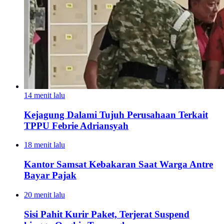
14 menit lalu
Kejagung Dalami Tujuh Perusahaan Terkait
TPPU Febrie Adriansyah
18 menit lalu
Kantor Samsat Kebakaran Saat Warga Antre
Bayar Pajak
20 menit lalu
Sisi Pahit Kurir Paket, Terjerat Suspend