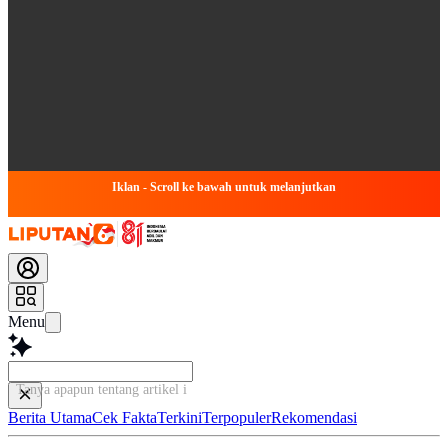
Iklan - Scroll ke bawah untuk melanjutkan
Menu
Tanya apapun tentang artikel ini...
Berita Utama
Cek Fakta
Terkini
Terpopuler
Rekomendasi