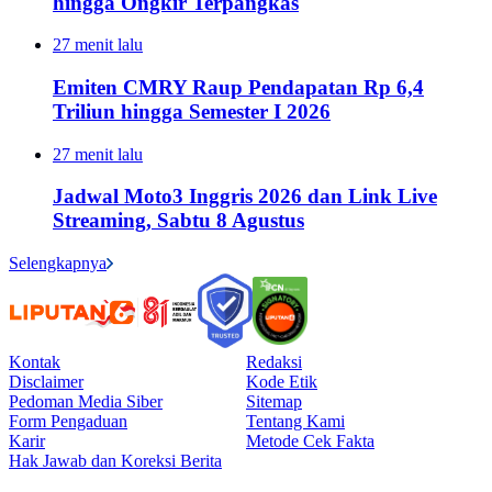
hingga Ongkir Terpangkas
27 menit lalu
Emiten CMRY Raup Pendapatan Rp 6,4
Triliun hingga Semester I 2026
27 menit lalu
Jadwal Moto3 Inggris 2026 dan Link Live
Streaming, Sabtu 8 Agustus
Selengkapnya
Kontak
Redaksi
Disclaimer
Kode Etik
Pedoman Media Siber
Sitemap
Form Pengaduan
Tentang Kami
Karir
Metode Cek Fakta
Hak Jawab dan Koreksi Berita