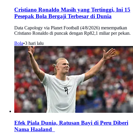
Cristiano Ronaldo Masih yang Tertinggi, Ini 15
Pesepak Bola Bergaji Terbesar di Dunia
Data Capology via Planet Football (4/8/2026) menempatkan
Cristiano Ronaldo di puncak dengan Rp82,1 miliar per pekan.
Bola
•
3 hari lalu
Efek Piala Dunia, Ratusan Bayi di Peru Diberi
Nama Haaland