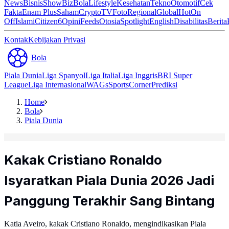
News
Bisnis
ShowBiz
Bola
Lifestyle
Kesehatan
Tekno
Otomotif
Cek
Fakta
Enam Plus
Saham
Crypto
TV
Foto
Regional
Global
Hot
On
Off
Islami
Citizen6
Opini
Feeds
Otosia
Spotlight
English
Disabilitas
Berita
Kontak
Kebijakan Privasi
Bola
Piala Dunia
Liga Spanyol
Liga Italia
Liga Inggris
BRI Super
League
Liga Internasional
WAGs
Sports
Corner
Prediksi
Home
Bola
Piala Dunia
Kakak Cristiano Ronaldo
Isyaratkan Piala Dunia 2026 Jadi
Panggung Terakhir Sang Bintang
Katia Aveiro, kakak Cristiano Ronaldo, mengindikasikan Piala