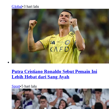
Global
•
3 hari lalu
Putra Cristiano Ronaldo Sebut Pemain Ini
Lebih Hebat dari Sang Ayah
Sport
•
5 hari lalu