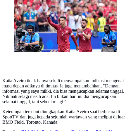
Fernandes usai pertandingan melawan Uzbekistan di
Piala Dunia 2026 di Houston, Selasa (23/6/2026). (AP
Photo/Ashley Landis)
Katia Aveiro tidak hanya sekali menyampaikan indikasi mengenai
masa depan adiknya di timnas. Ia juga menambahkan, "Dengan
informasi yang saya miliki, dia bisa mengucapkan selamat tinggal.
Nikmati selagi masih ada. Ini bukan hari ini dia mengucapkan
selamat tinggal, tapi sebentar lagi."
Keterangan tersebut diungkapkan Katia Aveiro saat berbicara di
SportTV dan juga kepada sejumlah wartawan yang meliput di luar
BMO Field, Toronto, Kanada.