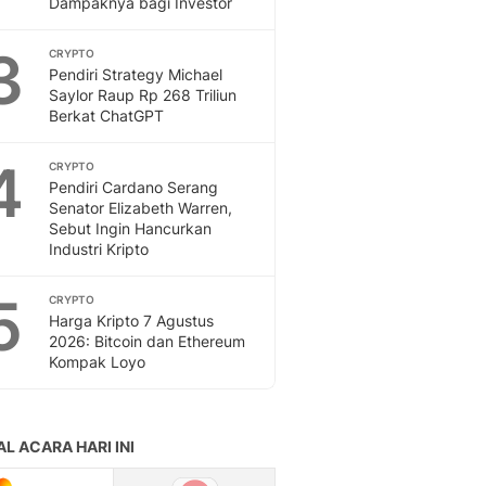
Dampaknya bagi Investor
Feeds
Feeds Liputan6: Kumpul
3
CRYPTO
Terbaru Harian
Pendiri Strategy Michael
Otosia
Saylor Raup Rp 268 Triliun
Berkat ChatGPT
Otosia
Spotlight
4
Berita Terkini, Kabar Te
CRYPTO
Pendiri Cardano Serang
Dan Dunia - Liputan6.
Senator Elizabeth Warren,
English
Sebut Ingin Hancurkan
Exploring Knowledge, T
Industri Kripto
En.Liputan6.com
Disabilitas
5
CRYPTO
Disabilitas Berita Terkini
Harga Kripto 7 Agustus
Harian, Berita Terbaru,
2026: Bitcoin dan Ethereum
Kompak Loyo
Berita
Berita Hari Ini Politik,
Health
Kabar Berita Terbaru D
Diet, Herbal Terbaik