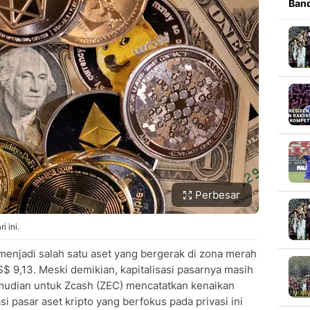
Band
Perbesar
i ini.
enjadi salah satu aset yang bergerak di zona merah
 9,13. Meski demikian, kapitalisasi pasarnya masih
emudian untuk Zcash (ZEC) mencatatkan kenaikan
i pasar aset kripto yang berfokus pada privasi ini