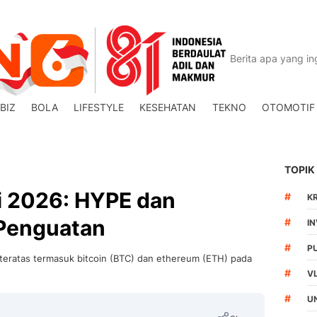
BIZ
BOLA
LIFESTYLE
KESEHATAN
TEKNO
OTOMOTIF
TOPIK
li 2026: HYPE dan
#
K
Penguatan
#
I
#
P
an teratas termasuk bitcoin (BTC) dan ethereum (ETH) pada
#
V
#
U