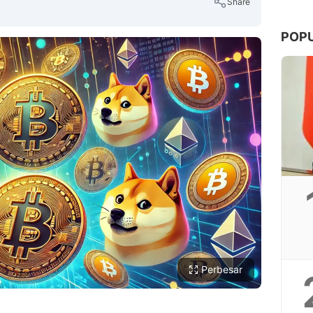
Share
POP
Copy Link
Perbesar