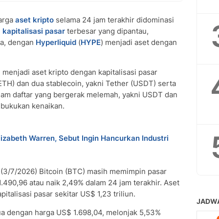
arga
aset kripto
selama 24 jam terakhir didominasi
n
kapitalisasi pasar
terbesar yang dipantau,
ga, dengan
Hyperliquid
(
HYPE
) menjadi aset dengan
h menjadi aset kripto dengan kapitalisasi pasar
(ETH) dan dua stablecoin, yakni Tether (USDT) serta
lam daftar yang bergerak melemah, yakni USDT dan
mbukukan kenaikan.
izabeth Warren, Sebut Ingin Hancurkan Industri
(3/7/2026) Bitcoin (BTC) masih memimpin pasar
490,96 atau naik 2,49% dalam 24 jam terakhir. Aset
apitalisasi pasar sekitar US$ 1,23 triliun.
ua dengan harga US$ 1.698,04, melonjak 5,53%