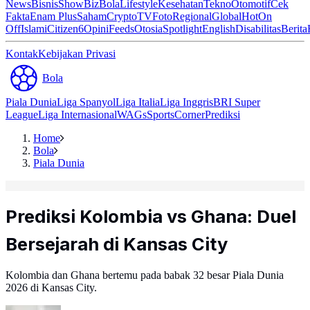
News
Bisnis
ShowBiz
Bola
Lifestyle
Kesehatan
Tekno
Otomotif
Cek
Fakta
Enam Plus
Saham
Crypto
TV
Foto
Regional
Global
Hot
On
Off
Islami
Citizen6
Opini
Feeds
Otosia
Spotlight
English
Disabilitas
Berita
Kontak
Kebijakan Privasi
Bola
Piala Dunia
Liga Spanyol
Liga Italia
Liga Inggris
BRI Super
League
Liga Internasional
WAGs
Sports
Corner
Prediksi
Home
Bola
Piala Dunia
Prediksi Kolombia vs Ghana: Duel
Bersejarah di Kansas City
Kolombia dan Ghana bertemu pada babak 32 besar Piala Dunia
2026 di Kansas City.