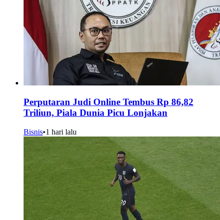
Perputaran Judi Online Tembus Rp 86,82
Triliun, Piala Dunia Picu Lonjakan
Bisnis
•
1 hari lalu