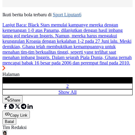
Ikuti berita bola terbaru di
Sport Liputan6
Lanjut Baca:
Black Stars memulai kampanye mereka dengan
kemenangan 1-0 atas Panama, dilanjutkan dengan hasil imbang
tanpa gol melawan Inggris. Namun, mereka harus mengakui
keunggulan Kroasia dengan kekalahan 1-2 pada 27 Juni lalu. Meski
demikian, Ghana telah membuktikan kemampuannya untuk
menahan tim-tim berkualitas tinggi, seperti yang terlihat saat
menahan imbang Inggris. Dalam sejarah Piala Dunia, Ghana pernah
mencapai babak 16 besar pada 2006 dan perempat final pada 2010.
Halaman
1
2
Show All
Share
Copy Link
Batal
Tim Redaksi