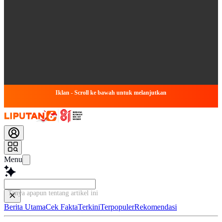
Iklan - Scroll ke bawah untuk melanjutkan
Menu
Tanya apapun tentang artikel ini...
Berita Utama
Cek Fakta
Terkini
Terpopuler
Rekomendasi