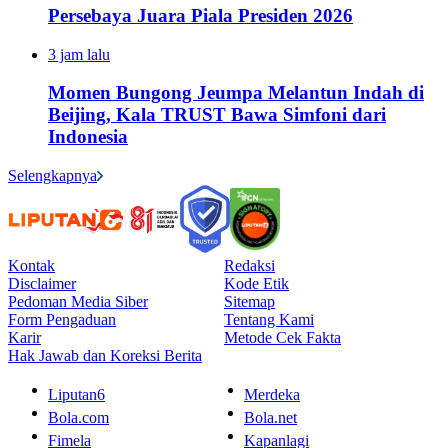
Persebaya Juara Piala Presiden 2026
3 jam lalu
Momen Bungong Jeumpa Melantun Indah di
Beijing, Kala TRUST Bawa Simfoni dari
Indonesia
Selengkapnya
Kontak
Redaksi
Disclaimer
Kode Etik
Pedoman Media Siber
Sitemap
Form Pengaduan
Tentang Kami
Karir
Metode Cek Fakta
Hak Jawab dan Koreksi Berita
Liputan6
Merdeka
Bola.com
Bola.net
Fimela
Kapanlagi