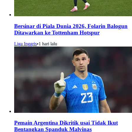
Bersinar di Piala Dunia 2026, Folarin Balogun
Ditawarkan ke Tottenham Hotspur
Liga Inggris
•
1 hari lalu
Pemain Argentina Dikritik usai Tidak Ikut
Bentangkan Spanduk Malvinas