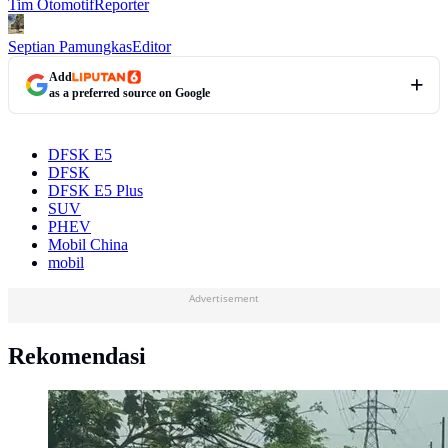
Tim Otomotif
Reporter
Septian Pamungkas
Editor
Add
as a preferred source on Google
DFSK E5
DFSK
DFSK E5 Plus
SUV
PHEV
Mobil China
mobil
Advertisement
Rekomendasi