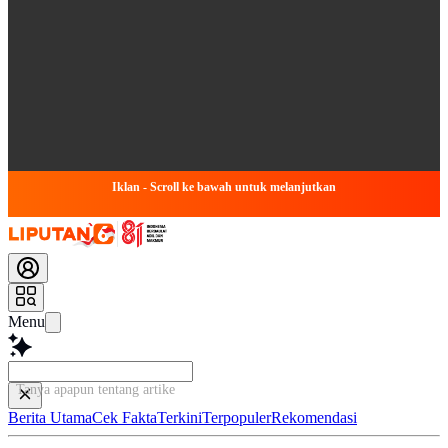
Iklan - Scroll ke bawah untuk melanjutkan
Menu
Tanya apapun tentang artikel ini...
Berita Utama
Cek Fakta
Terkini
Terpopuler
Rekomendasi