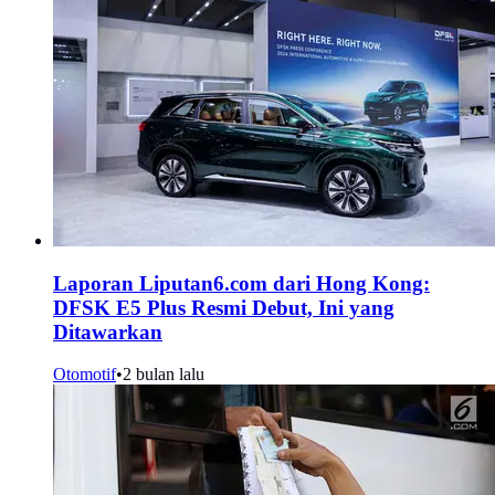
Laporan Liputan6.com dari Hong Kong:
DFSK E5 Plus Resmi Debut, Ini yang
Ditawarkan
Otomotif
•
2 bulan lalu