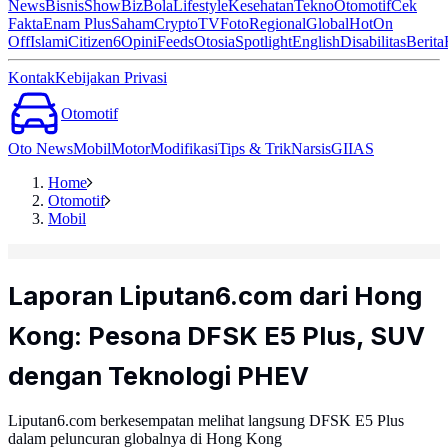
News
Bisnis
ShowBiz
Bola
Lifestyle
Kesehatan
Tekno
Otomotif
Cek
Fakta
Enam Plus
Saham
Crypto
TV
Foto
Regional
Global
Hot
On
Off
Islami
Citizen6
Opini
Feeds
Otosia
Spotlight
English
Disabilitas
Berita
Kontak
Kebijakan Privasi
Otomotif
Oto News
Mobil
Motor
Modifikasi
Tips & Trik
Narsis
GIIAS
Home
Otomotif
Mobil
Laporan Liputan6.com dari Hong
Kong: Pesona DFSK E5 Plus, SUV
dengan Teknologi PHEV
Liputan6.com berkesempatan melihat langsung DFSK E5 Plus
dalam peluncuran globalnya di Hong Kong