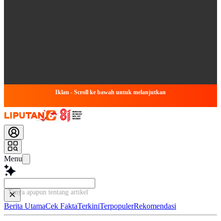
Iklan - Scroll ke bawah untuk melanjutkan
Menu
Tanya apapun tentang artikel ini...
Berita Utama
Cek Fakta
Terkini
Terpopuler
Rekomendasi