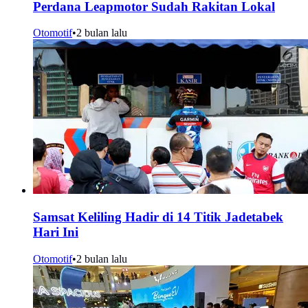
Perdana Leapmotor Sudah Rakitan Lokal
Otomotif
•
2 bulan lalu
Samsat Keliling Hadir di 14 Titik Jadetabek
Hari Ini
Otomotif
•
2 bulan lalu