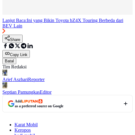
Lanjut Baca:
Ini yang Bikin Toyota bZ4X Touring Berbeda dari
BEV Lain
Share
Copy Link
Batal
Tim Redaksi
Arief Aszhari
Reporter
Septian Pamungkas
Editor
Add
as a preferred source on Google
Karat Mobil
Keropos