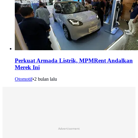
Perkuat Armada Listrik, MPMRent Andalkan
Merek Ini
Otomotif
•
2 bulan lalu
Advertisement