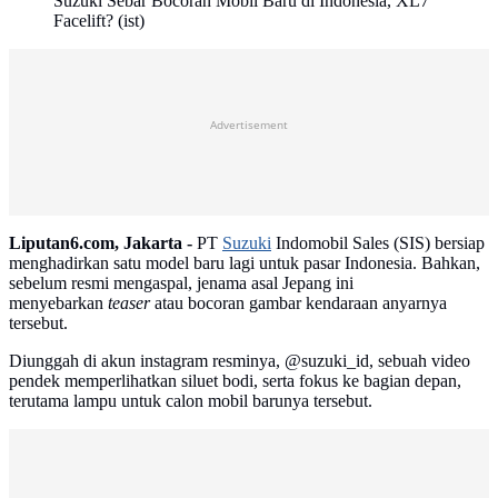
Suzuki Sebar Bocoran Mobil Baru di Indonesia, XL7
Facelift? (ist)
Advertisement
Liputan6.com, Jakarta -
PT
Suzuki
Indomobil Sales (SIS) bersiap
menghadirkan satu model baru lagi untuk pasar Indonesia. Bahkan,
sebelum resmi mengaspal, jenama asal Jepang ini
menyebarkan
teaser
atau bocoran gambar kendaraan anyarnya
tersebut.
Diunggah di akun instagram resminya, @suzuki_id, sebuah video
pendek memperlihatkan siluet bodi, serta fokus ke bagian depan,
terutama lampu untuk calon mobil barunya tersebut.