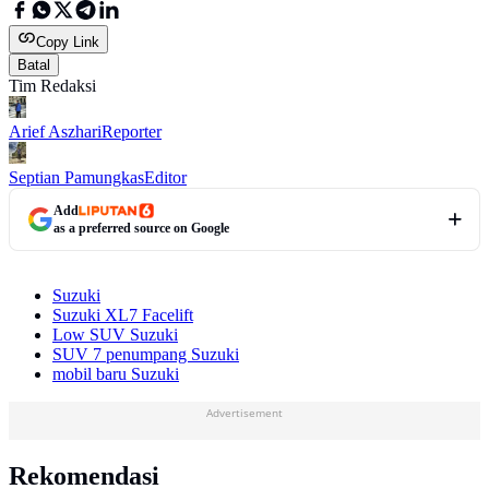
Copy Link
Batal
Tim Redaksi
Arief Aszhari
Reporter
Septian Pamungkas
Editor
Add
as a preferred source on Google
Suzuki
Suzuki XL7 Facelift
Low SUV Suzuki
SUV 7 penumpang Suzuki
mobil baru Suzuki
Advertisement
Rekomendasi