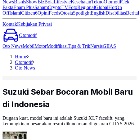
News
Bisnis
ShowBiz
Bola
Lifestyle
Kesehatan
Tekno
Otomotif
Cek
Fakta
Enam Plus
Saham
Crypto
TV
Foto
Regional
Global
Hot
On
Off
Islami
Citizen6
Opini
Feeds
Otosia
Spotlight
English
Disabilitas
Berita
Kontak
Kebijakan Privasi
Otomotif
Oto News
Mobil
Motor
Modifikasi
Tips & Trik
Narsis
GIIAS
Home
Otomotif
Oto News
Suzuki Sebar Bocoran Mobil Baru
di Indonesia
Dugaan kuat, model baru ini adalah Suzuki XL7 facelift, yang
kemungkinan besar akan resmi diluncurkan di gelaran GIIAS 2026