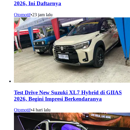
2026, Ini Daftarnya
Otomotif
•
23 jam lalu
Test Drive New Suzuki XL7 Hybrid di GIIAS
2026, Begini Impresi Berkendaranya
Otomotif
•
4 hari lalu